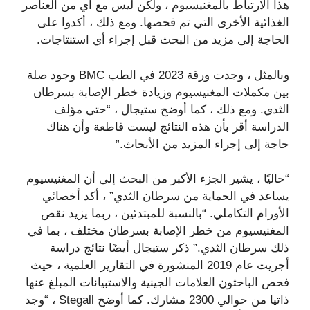
هذا الارتباط بالمغنيسيوم ، ولكن ليس مع أي من العناصر
الغذائية الأخرى التي تم فحصها. ومع ذلك ، أكدوا على
الحاجة إلى مزيد من البحث قبل إجراء أي استنتاجات.
وبالمثل ، وجدت ورقة 2023 في الطب BMC وجود صلة
بين مكملات المغنيسيوم وزيادة خطر الإصابة بسرطان
الثدي. ومع ذلك ، كما أوضح ستيجال ، “حتى مؤلف
الدراسة أقر بأن هذه النتائج ليست قاطعة وأن هناك
حاجة إلى إجراء المزيد من الأبحاث.”
“حاليًا ، يشير الجزء الأكبر من البحث إلى أن المغنيسيوم
يساعد في الحماية من سرطان الثدي” ، أكد أخصائي
الأورام التكاملي. “بالنسبة للمبتدئين ، ربما يزيد نقص
المغنيسيوم من خطر الإصابة بسرطان مختلف ، بما في
ذلك سرطان الثدي.” ذكر ستيجال أيضًا نتائج دراسة
أجريت عام 2019 المنشورة في التقارير العلمية ، حيث
فحص الباحثون العلامات الجينية والاستبيانات المبلغ عنها
ذاتيا من حوالي 2300 مشارك. كما أوضح Stegall ، “وجد