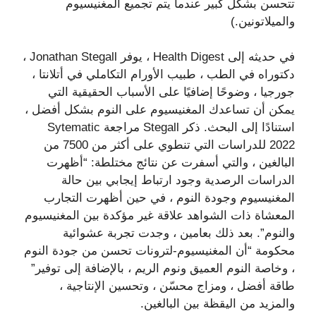
تتحسن بشكل كبير عندما يتم تجميع المغنيسيوم
والميلاتونين.)
في حديثه إلى Health Digest ، يوفر Jonathan Stegall ،
دكتوراه في الطب ، طبيب الأورام التكاملي في أتلانتا ،
جورجيا ، وضوحًا إضافيًا على الأسباب الحقيقية التي
يمكن أن تساعدك المغنيسيوم على النوم بشكل أفضل ،
استنادًا إلى البحث. ذكر Stegall مراجعة Sytematic
2022 للدراسات التي تنطوي على أكثر من 7500 من
البالغين ، والتي أسفرت عن نتائج مختلطة: “أظهرت
الدراسات الرصدية وجود ارتباط إيجابي بين حالة
المغنيسيوم وجودة النوم ، في حين أظهرت التجارب
المعشاة ذات الشواهد علاقة غير مؤكدة بين المغنيسيوم
والنوم”. بعد ذلك بعامين ، وجدت تجربة عشوائية
محكومة “أن المغنيسيوم-لترونات تحسن من جودة النوم
، وخاصة النوم العميق ونوم الريم ، بالإضافة إلى توفير”
طاقة أفضل ، ومزاج محسّن ، وتحسين الإنتاجية ،
والمزيد من اليقظة بين البالغين.