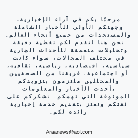
مرحبًا بكم في آراء الإخبارية،
وجهتكم الأولى للأخبار الشاملة
والمستجدات من جميع أنحاء العالم.
نحن هنا لنقدم لكم تغطية دقيقة
وتحليلات متعمقة للأحداث الجارية
في مختلف المجالات، سواء كانت
سياسية، اقتصادية، رياضية، ثقافية،
أو اجتماعية. فريقنا من الصحفيين
والمحللين ملتزمون بتزويدكم
بأحدث الأخبار والمعلومات
الموثوقة التي تهمكم. نشكركم على
ثقتكم ونعتز بتقديم خدمة إخبارية
رائدة لكم.
Araanews@aol.com