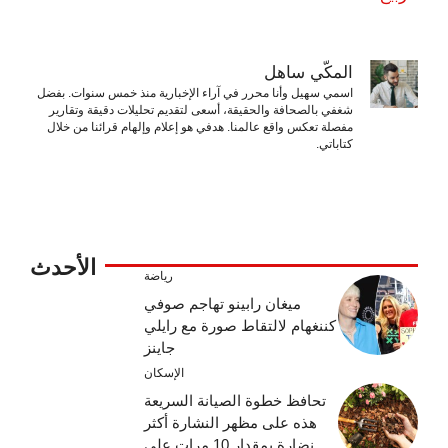
المكّي ساهل
اسمي سهيل وأنا محرر في آراء الإخبارية منذ خمس سنوات. بفضل
شغفي بالصحافة والحقيقة، أسعى لتقديم تحليلات دقيقة وتقارير
مفصلة تعكس واقع عالمنا. هدفي هو إعلام وإلهام قرائنا من خلال
كتاباتي.
الأحدث
رياضة
ميغان رابينو تهاجم صوفي
كننغهام لالتقاط صورة مع رايلي
جاينز
الإسكان
تحافظ خطوة الصيانة السريعة
هذه على مظهر النشارة أكثر
نضارة بمقدار 10 مرات على