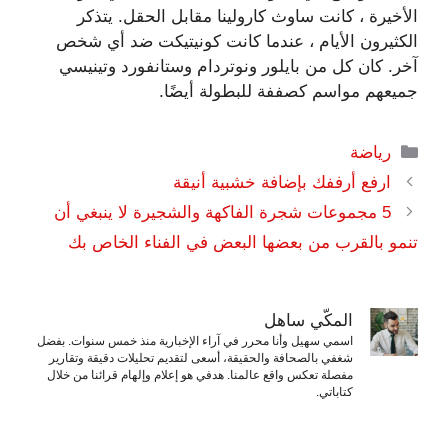
الأخيرة ، كانت ساوث كارولينا مقابل الحقل. يتذكر
الكثيرون الأيام ، عندما كانت كونيتيكت ضد أي شخص
آخر. كان كل من بايلور ونوتردام وستانفورد وتينيسي
جميعهم مواسم كصففة للبطولة أيضًا.
التصنيفات
رياضة
ارفع أرففك بإضافة خشبية أنيقة
5 مجموعات شجرة الفاكهة والشجيرة لا ينبغي أن
تنمو بالقرب من بعضها البعض في الفناء الخاص بك
المكّي ساهل
اسمي سهيل وأنا محرر في آراء الإخبارية منذ خمس سنوات. بفضل
شغفي بالصحافة والحقيقة، أسعى لتقديم تحليلات دقيقة وتقارير
مفصلة تعكس واقع عالمنا. هدفي هو إعلام وإلهام قرائنا من خلال
كتاباتي.