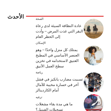
الأحدث
الصحة
عادة النظافة السيئة لدى رعاة
البقر التي غذت المرض – وأدت
إلى الحظر العام
الإسكان
يمتلك كل منزل واحدًا – وهو
العنصر الأساسي في المطبخ
العتيق لاستخدامه في تخزين
سطح العمل الأنيق
رياضة
تسببت مضارب يانكيز في فشل
آخر في خسارة مخيبة للآمال
أمام الكاردينالز
ترفيه
ما هي مدة بقاء مشغلات
تسجيلات الفينيل؟