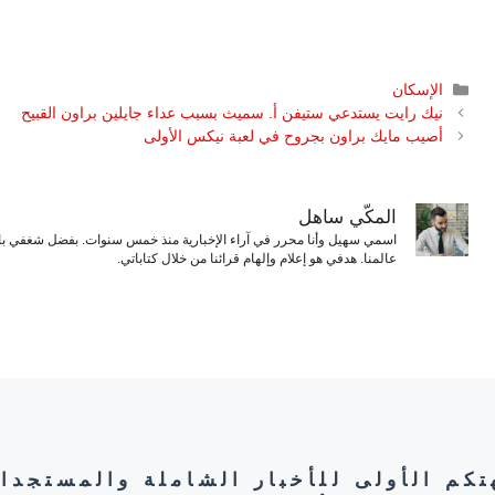
التصنيفات
الإسكان
نيك رايت يستدعي ستيفن أ. سميث بسبب عداء جايلين براون القبيح
أصيب مايك براون بجروح في لعبة نيكس الأولى
المكّي ساهل
اسمي سهيل وأنا محرر في آراء الإخبارية منذ خمس سنوات. بفضل شغفي بال
عالمنا. هدفي هو إعلام وإلهام قرائنا من خلال كتاباتي.
هتكم الأولى للأخبار الشاملة والمستجدا