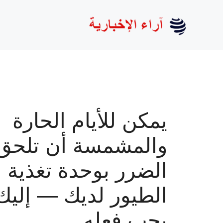
نتقل
لى
لمحتوى
يمكن للأيام الحارة
والمشمسة أن تلحق
الضرر بوحدة تغذية
الطيور لديك — إليك
يجب فعله