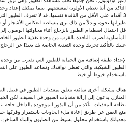
(عبر أودوبون). نحن جميعًا نحب مشاهدة الطيور وهي تزور ساحا
التأكد من أننا نعطي الأولوية لمعيشتهم. بينما يمكنك إعداد وح
3 أقدام على الأقل من النافذة نفسها. قد لا تتعرف الطيور الت
طيرانها نحوه، وبدلاً من ذلك ترى ببساطة انعكاس الأشجار أو ح
قل احتمال اصطدام الطيور بالزجاج أثناء محاولتها الوصول إ
المأساوية لضرب النافذة بالقرب من وحدة تغذية الطيور الخاصة
عليك بالتأكيد تحريك وحدة التغذية الخاصة بك بعيدًا عن الزجاج.
لإعداد طبقة إضافية من الحماية للطيور التي تقترب من وحدة
الطيور الشبكية، والتي تغطي نوافذك وتساعد الطيور على التع
باستخدام خيوط أو خيط.
هناك مشكلة أخرى شائعة تتعلق بمغذيات الطيور في فصل ال
المنازل يدعون إلى إزالة مغذيات الطيور في الصيف، لكن الخب
نظافة المغذيات. تأكد من أن البذور الموجودة بالداخل جافة لت
منع العفن عن طريق إعادة ملء الحاويات باستمرار وفركها جي
مغذياتك باستخدام محلول بسيط من الصابون والماء الساخن.