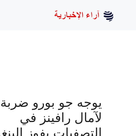
نتقل
لى
لمحتوى
يوجه جو بورو ضربة 
لآمال رافينز في
التصفيات بفوز البنغ