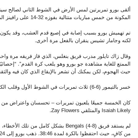
ألقى بورو تمريرتين لمس الأرض في الشوط الثاني لصالح سينسي
المكونة من خمس مباريات متتالية بفوزه 32-14 على رافينز المعرض للارتباك ليلة الخميس.
تم تهميش بورو بسبب إصابة في إصبع قدم العشب، وقد يكون ا
لكنه وجامار تشيس ينقران بالفعل مرة أخرى.
وقال زاك تايلور مدرب فريق بنغلس، الذي فاز فريقه مرة وا
الممتع للغاية مشاهدة جو بورو وهو يلعب كرة القدم”. “إحصائي
حيث الهجوم، لكن يمكنك أن تشعر بالإيقاع الذي كان فيه والثقة ا
خسر بالتيمور (6-6) ثلاث تمريرات في الشوط الأول وقلب الكرة خمس مرات في المباراة.
كان الخمسة جميعًا يلعبون تمريرات – تحسسان واعتراض من ق
Isaiah Likely والمتلقي Zay Flowers.
لم يستفد فريق Bengals (4-8) بشكل كامل م
من كافٍ، حيث احتفظوا بالكرة لمدة 38:46. ذهب بورو إلى 24 من 46 لمسافة 261 ياردة.