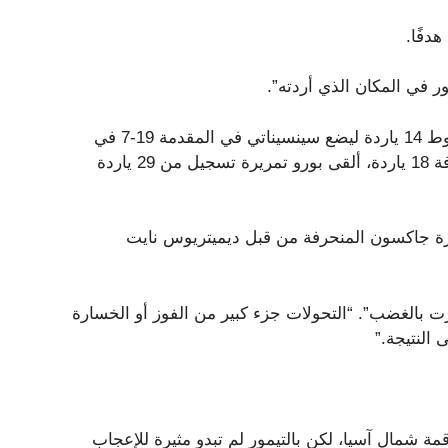
 في المكان الذي أردته”.
قام تانر هدسون بإمساك رائع بيد واحدة في منطقة النهاية لهبوط 14 ياردة ليضع سينسيناتي في المقدمة 19-7 في
الربع الثالث، وبعد رد فريق رافينز بمسيرة كيتون ميتشل لمسافة 18 ياردة، ألقى بورو تمريرة تسجيل من 29 ياردة
رة جاكسون المنحرفة من قبل ديميتريوس نايت
بالغضب”. “التحولات جزء كبير من الفوز أو الخسارة
 النتيجة.”
تعادل مع بيتسبرغ على قمة شمال آسيا، لكن بالتيمور لم تبدو مثيرة للإعجاب