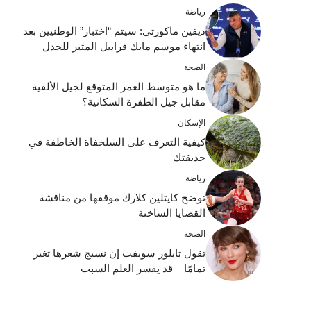
رياضة
ديفين ماكورتي: سيتم “اختبار” الوطنيين بعد
انتهاء موسم مايك فرابيل المثير للجدل
الصحة
ما هو متوسط ​​العمر المتوقع لجيل الألفية
مقابل جيل الطفرة السكانية؟
الإسكان
كيفية التعرف على السلحفاة الخاطفة في
حديقتك
رياضة
توضح كايتلين كلارك موقفها من مناقشة
القضايا الساخنة
الصحة
تقول تايلور سويفت إن نسيج شعرها تغير
تمامًا – قد يفسر العلم السبب