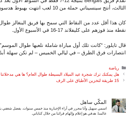
تقدم فريق Bengals بنتيجة 12-7 فقط في ا
الثالث، أنتج سينسيناتي حملة من 10 لعب انتهت بهبوط هدسون.
نقطة منذ فوزهم على كليفلاند 17-16 في الأسبوع الأول.
قال تايلور: “كانت تلك أول مباراة شاملة نلعبها طوال الموسم”.
انتصارات فرق الطرق – في ليالي الخميس – لم تكن سهلة أبدًا. ب
التصنيفات
رياضة
هل يمكنك ترك شجرة عيد الميلاد البسيطة طوال العام؟ ها هي مدخلاتنا
15 طريقة لتخزين الأطباق على الرف
المكّي ساهل
اسمي سهيل وأنا محرر في آراء الإخبارية منذ خمس سنوات. بفضل شغفي بال
عالمنا. هدفي هو إعلام وإلهام قرائنا من خلال كتاباتي.