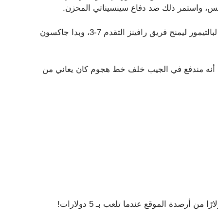
جيتس، واستمر ذلك ضد دفاع سينسيناتي المحزن.
سجل ديريك هنري هدفًا في مسافة 18 ياردة في أول استحواذ لبالتيمور ليمنح فريق رافينز التقدم 7-3، وبدا جاكسون
بدا أنه مندفع في الجيب خلف خط هجوم كان يعاني من