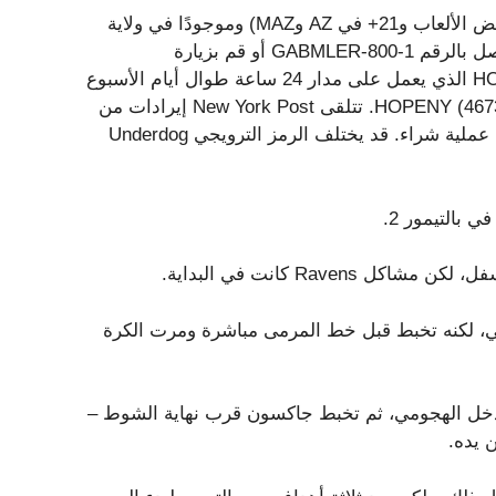
يجب أن يكون عمرك 18+ (19+ في AL وNE و19+ في CO لبعض الألعاب و21+ في AZ وMAZ) وموجودًا في ولاية
يعمل فيها Underdog. تشعر بالقلق إزاء اللعب الخاص بك؟ اتصل بالرقم 1-800-GABMLER أو قم بزيارة
http://www.ncpgambling.org. نيويورك: اتصل بخط HOPELINE الذي يعمل على مدار 24 ساعة طوال أيام الأسبوع
على الرقم 1-877-8-HOPENY أو أرسل رسالة نصية إلى HOPENY (467369). تتلقى New York Post إيرادات من
الشراكات التابعة والإعلانات لمشاركة هذا المحتوى وعند إجراء عملية شراء. قد يختلف الرمز الترويجي Underdog
 بالتيمور 2.
ني، لكنه تخبط قبل خط المرمى مباشرة ومرت الكرة
دخل الهجومي، ثم تخبط جاكسون قرب نهاية الشوط –
 يده.