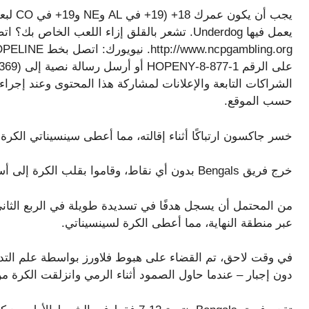
حسب الموقع.
خسر جاكسون ارتباكًا أثناء إقالته، مما أعطى سينسيناتي الكرة في
خرج فريق Bengals بدون أي نقاط، وقاموا بقلب الكرة إلى أسفل، لكن مشاكل Ravens كانت في البداية.
من المحتمل أن يسجل هدفًا في تسديدة طويلة في الربع الثا
عبر منطقة النهاية، مما أعطى الكرة لسينسيناتي.
في وقت لاحق، تم القضاء على هبوط فلاورز بواسطة علم الت
دون إجبار – عندما حاول الصمود أثناء الرمي وانزلقت الكرة من