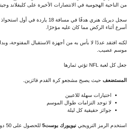
من الناحية الهجومية في الانتصارات الأخيرة على كليفلاند و
أسرع أثناء الركض مما كان عليه مؤخرًا.
لكنه افتقد عددًا لا بأس به من أجهزة الاستقبال المفتوحة، و
موسم عصيب.
جعل كل لعبة NFL تؤتي ثمارها
المستضعف
حيث يصبح مشجعو كرة القدم فائزين.
اختيارات سهلة للاعبين
لا توجد التزامات طوال الموسم
جوائز حقيقية كل ليلة
استخدم الرمز الترويجي
نيويورك بوست5
للحصول على 50 دولارًا من أرصدة الموقع عندما تلعب بـ 5 دولارات!