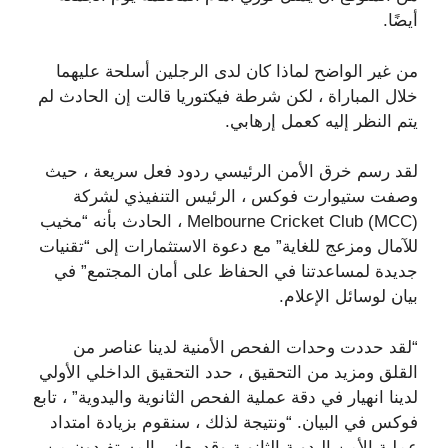
أيضًا.
من غير الواضح لماذا كان لدى الرجلين أسلحة عليهما
خلال المباراة ، لكن شرطة فيكتوريا قالت إن الحادث لم
يتم النظر إليه كعمل إرهابي.
لقد رسم خرق الأمن الرئيسي ردود فعل سريعة ، حيث
وصفت ستيوارت فوكس ، الرئيس التنفيذي لشركة
Melbourne Cricket Club (MCC) ، الحادث بأنه “مخيب
للآمال ومزعج للغاية” مع دعوة الاستثمارات إلى “تقنيات
جديدة لمساعدتنا في الحفاظ على أمان المجتمع” في
بيان لوسائل الإعلام.
“لقد حددت وحدات الفحص الأمنية لدينا عناصر من
القلق ومزيد من التحقيق ، حدد التحقيق الداخلي الأولي
لدينا انهيار في دقة عملية الفحص الثانوية واليدوية” ، تابع
فوكس في البيان. “ونتيجة لذلك ، سنقوم بزيادة امتداد
عملية الأمن اليدوية الثانوية وقد يعاني المستفيدون من