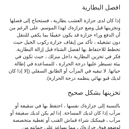
افصل البطارية
إذا كان لدى جزازة العشب بطارية ، فستحتاج إلى فصلها
وتخزينها قبل وضع جزازةك لهذا الموسم. على الرغم من
أن الدفع وراء جزازة قد يكون خفيفًا بما يكفي للتنقل
دون تشغيله ، تأكد من إيقاف جزازة ركوب الخيل حيث
تخطط للاحتفاظ بها لفصل الشتاء قبل إزالة البطارية.
فكر في تخزين البطارية داخل منزلك ، حيث تكون في
بيئة تسيطر عليها درجة الحرارة ، للمساعدة في إطالة
حياتها. لا تبقيه في المرآب أو الطابق السفلي (إلا إذا كان
لديك قبو نهائي ينظمه درجة الحرارة).
تخزينها بشكل صحيح
بالنسبة إلى جزازةك نفسها ، احتفظ بها في سقيفة أو
مرآب إذا كان لديك المساحة. إذا لم يكن لديك سقيفة أو
مرآب ، فيمكنك شراء قماش القنب أو تغطية متخصصة
لوضعه فوق جزازةك ، مما يساعد على حمايته من