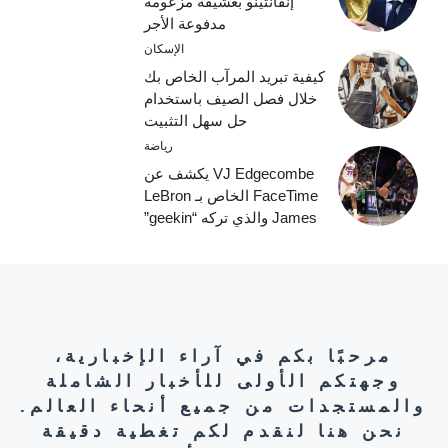
إنفانتينو بعشيقة مزعومة
مدفوعة الأجر
الإسكان
كيفية تبريد المرآب الخاص بك
خلال فصل الصيف باستخدام
حل سهل التثبيت
رياضة
VJ Edgecombe يكشف عن
FaceTime الخاص بـ LeBron
James والذي تركه “geekin”
مرحبًا بكم في آراء الإخبارية،
وجهتكم الأولى للأخبار الشاملة
والمستجدات من جميع أنحاء العالم.
نحن هنا لنقدم لكم تغطية دقيقة