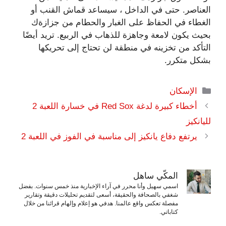
العناصر. حتى في الداخل ، سيساعد قماش القنب أو
الغطاء في الحفاظ على الغبار والحطام من جزازةك
بحيث يكون لامعة وجاهزة للذهاب في الربيع. تريد أيضًا
التأكد من تخزينه في منطقة لن تحتاج إلى تحريكها
بشكل متكرر.
التصنيفات
الإسكان
أخطاء كبيرة لدغة Red Sox في خسارة اللعبة 2
لليانكيز
يرتفع دفاع يانكيز إلى مناسبة في الفوز في اللعبة 2
المكّي ساهل
اسمي سهيل وأنا محرر في آراء الإخبارية منذ خمس سنوات. بفضل
شغفي بالصحافة والحقيقة، أسعى لتقديم تحليلات دقيقة وتقارير
مفصلة تعكس واقع عالمنا. هدفي هو إعلام وإلهام قرائنا من خلال
كتاباتي.