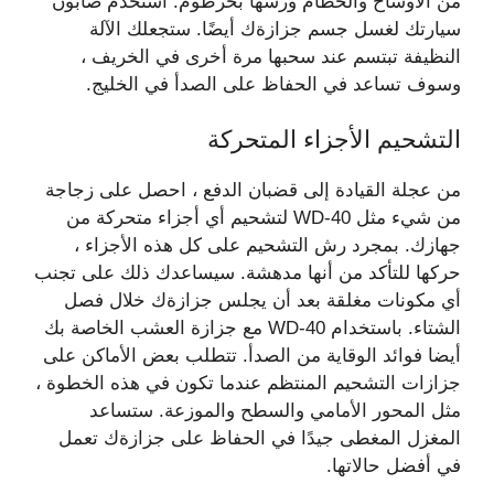
من الأوساخ والحطام ورشها بخرطوم. استخدم صابون
سيارتك لغسل جسم جزازةك أيضًا. ستجعلك الآلة
النظيفة تبتسم عند سحبها مرة أخرى في الخريف ،
وسوف تساعد في الحفاظ على الصدأ في الخليج.
التشحيم الأجزاء المتحركة
من عجلة القيادة إلى قضبان الدفع ، احصل على زجاجة
من شيء مثل WD-40 لتشحيم أي أجزاء متحركة من
جهازك. بمجرد رش التشحيم على كل هذه الأجزاء ،
حركها للتأكد من أنها مدهشة. سيساعدك ذلك على تجنب
أي مكونات مغلقة بعد أن يجلس جزازةك خلال فصل
الشتاء. باستخدام WD-40 مع جزازة العشب الخاصة بك
أيضا فوائد الوقاية من الصدأ. تتطلب بعض الأماكن على
جزازات التشحيم المنتظم عندما تكون في هذه الخطوة ،
مثل المحور الأمامي والسطح والموزعة. ستساعد
المغزل المغطى جيدًا في الحفاظ على جزازةك تعمل
في أفضل حالاتها.