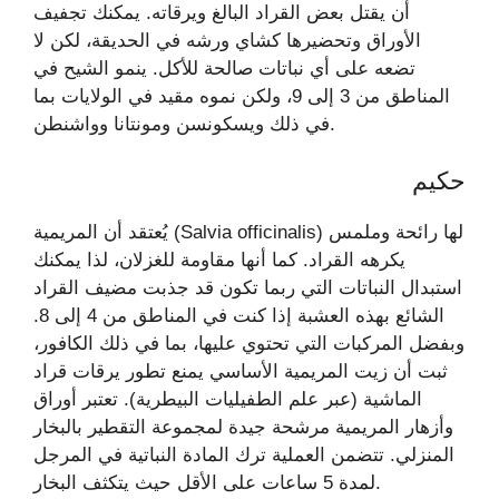
أن يقتل بعض القراد البالغ ويرقاته. يمكنك تجفيف
الأوراق وتحضيرها كشاي ورشه في الحديقة، لكن لا
تضعه على أي نباتات صالحة للأكل. ينمو الشيح في
المناطق من 3 إلى 9، ولكن نموه مقيد في الولايات بما
في ذلك ويسكونسن ومونتانا وواشنطن.
حكيم
يُعتقد أن المريمية (Salvia officinalis) لها رائحة وملمس
يكرهه القراد. كما أنها مقاومة للغزلان، لذا يمكنك
استبدال النباتات التي ربما تكون قد جذبت مضيف القراد
الشائع بهذه العشبة إذا كنت في المناطق من 4 إلى 8.
وبفضل المركبات التي تحتوي عليها، بما في ذلك الكافور،
ثبت أن زيت المريمية الأساسي يمنع تطور يرقات قراد
الماشية (عبر علم الطفيليات البيطرية). تعتبر أوراق
وأزهار المريمية مرشحة جيدة لمجموعة التقطير بالبخار
المنزلي. تتضمن العملية ترك المادة النباتية في المرجل
لمدة 5 ساعات على الأقل حيث يتكثف البخار.