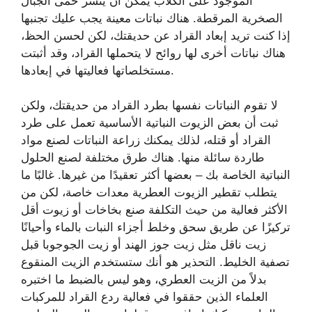
الموجود على الكلاب يمكن أن ينشر حمى الجبال
الصخرية المرقطة. هناك نباتات معينة يجب عليك تجنبها
إذا كنت تريد إبعاد القراد عن حديقتك، لكن لحسن الحظ،
هناك نباتات أخرى لها روائح لا يتحملها القراد، وقد أثبتت
مستخلصاتها فعاليتها في إبعادها.
لا تقوم النباتات نفسها بطرد القراد من حديقتك، ولكن
ثبت أن بعض الزيوت النباتية الأساسية تعمل على طرد
القراد أو قتله، لذلك يمكنك زراعة النباتات لصنع مواد
طاردة سائلة منها. هناك طرق مختلفة لصنع الحلول
النباتية الخاصة بك – بعضها أكثر تعقيدًا من غيرها. غالبًا ما
يتطلب تقطير الزيوت العطرية معدات خاصة، لكن من
الأكثر فعالية من حيث التكلفة صنع بخاخات أو زيوت أقل
تركيزًا عن طريق سحق وخلط أجزاء النبات بالماء وأحيانًا
زيت ناقل مثل زيت جوز الهند أو زيت الجوجوبا قبل
تصفية الخليط. التحذير هو أنك ستستخدم الزيت المنقوع
بدلاً من الزيت العطري، وهو ليس بالضبط ما اختبره
العلماء الذين حققوا في فعالية ردع القراد للمركبات