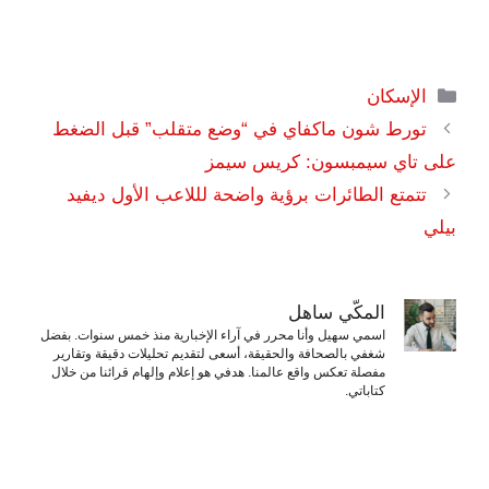
التصنيفات
الإسكان
تورط شون ماكفاي في “وضع متقلب” قبل الضغط
على تاي سيمبسون: كريس سيمز
تتمتع الطائرات برؤية واضحة لللاعب الأول ديفيد
بيلي
المكّي ساهل
اسمي سهيل وأنا محرر في آراء الإخبارية منذ خمس سنوات. بفضل
شغفي بالصحافة والحقيقة، أسعى لتقديم تحليلات دقيقة وتقارير
مفصلة تعكس واقع عالمنا. هدفي هو إعلام وإلهام قرائنا من خلال
كتاباتي.