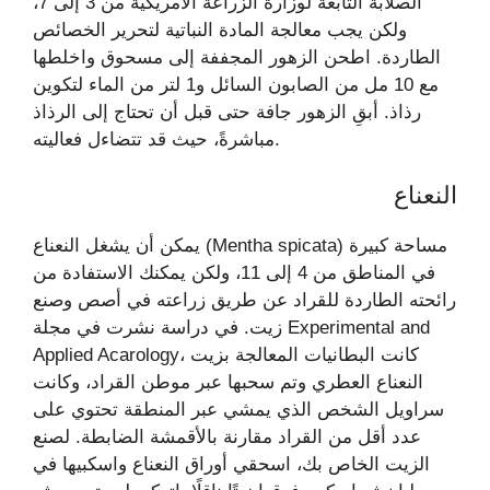
الصلابة التابعة لوزارة الزراعة الأمريكية من 3 إلى 7،
ولكن يجب معالجة المادة النباتية لتحرير الخصائص
الطاردة. اطحن الزهور المجففة إلى مسحوق واخلطها
مع 10 مل من الصابون السائل و1 لتر من الماء لتكوين
رذاذ. أبقِ الزهور جافة حتى قبل أن تحتاج إلى الرذاذ
مباشرةً، حيث قد تتضاءل فعاليته.
النعناع
يمكن أن يشغل النعناع (Mentha spicata) مساحة كبيرة
في المناطق من 4 إلى 11، ولكن يمكنك الاستفادة من
رائحته الطاردة للقراد عن طريق زراعته في أصص وصنع
زيت. في دراسة نشرت في مجلة Experimental and
Applied Acarology، كانت البطانيات المعالجة بزيت
النعناع العطري وتم سحبها عبر موطن القراد، وكانت
سراويل الشخص الذي يمشي عبر المنطقة تحتوي على
عدد أقل من القراد مقارنة بالأقمشة الضابطة. لصنع
الزيت الخاص بك، اسحقي أوراق النعناع واسكبيها في