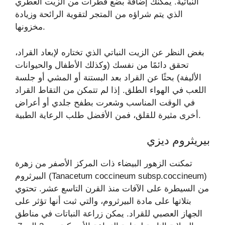
النباتية. يمكنك إضافة بضع قطرات من الزيت العطري
الذي يتم شراؤه من المتجر لتقوية الرائحة وزيادة
مخزونها.
بغض النظر عن الزيت النباتي الذي تختاره لإبعاد القراد،
تحقق دائمًا من نفسك (وكذلك الأطفال والحيوانات
الأليفة) بحثًا عن القراد بعد البستنة أو المشي أو جلسة
اللعب في الهواء الطلق. إذا لم تتمكن من التقاط القراد
في الوقت المناسب وشعرت بطفح جلدي أو أعراض
أخرى مثيرة للقلق، فمن الأفضل طلب الرعاية الطبية.
بيريثروم ديزي
تمكنت الزهور البيضاء ذات المركز الأصفر من زهرة
البيرثروم (Tanacetum coccineum subsp.coccineum)
من السيطرة على الآفات منذ القرن التاسع عشر. تحتوي
بتلاتها على مادة البيرثروم، والتي ثبت أنها تؤثر على
الجهاز العصبي للقراد. يمكن زراعة النباتات في مناطق