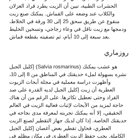
الحشرات الطبية، تبين أن الزيت يطرد قراد الغزلان
والكلاب عند وضعه على القماش. يمكنك صنع زيت
منقوع عن طريق سحق 25 إلى 30 ورقة في الخلاط،
ودمجها مع زيت ناقل في وعاء زجاجي، وتسخين الخليط
بعد سبعة إلى 10 أيام، ثم تصفيته بقطعة قماش.
روزماري
إكليل الجبل (Salvia rosmarinus) هو عشب يمكنك
نشره بسهولة لملء حديقتك في المناطق من 8 إلى 10،
وأظهرت دراسة معملية في مجلة أبحاث الزيوت
العطرية أن زيت إكليل الجبل لديه القدرة على صد
القراد وحتى تعطيل تكاثرها. على الرغم من أن هناك
حاجة لمزيد من الأبحاث لإثبات فعالية الزيت في العالم
الحقيقي، إلا أنه يمكنك تجربته لمعرفة مدى نجاحه في
حديقتك الخاصة. إذا كان لديك جهاز التقطير لصنع الزيت
العطري، فحاول تقطير بعض أغصان إكليل الجبل
الكاملة. يجب حفظ الزيت العطري في مكان مظلم في