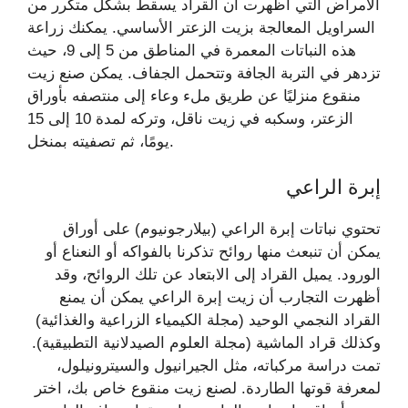
الأمراض التي أظهرت أن القراد يسقط بشكل متكرر من
السراويل المعالجة بزيت الزعتر الأساسي. يمكنك زراعة
هذه النباتات المعمرة في المناطق من 5 إلى 9، حيث
تزدهر في التربة الجافة وتتحمل الجفاف. يمكن صنع زيت
منقوع منزليًا عن طريق ملء وعاء إلى منتصفه بأوراق
الزعتر، وسكبه في زيت ناقل، وتركه لمدة 10 إلى 15
يومًا، ثم تصفيته بمنخل.
إبرة الراعي
تحتوي نباتات إبرة الراعي (بيلارجونيوم) على أوراق
يمكن أن تنبعث منها روائح تذكرنا بالفواكه أو النعناع أو
الورود. يميل القراد إلى الابتعاد عن تلك الروائح، وقد
أظهرت التجارب أن زيت إبرة الراعي يمكن أن يمنع
القراد النجمي الوحيد (مجلة الكيمياء الزراعية والغذائية)
وكذلك قراد الماشية (مجلة العلوم الصيدلانية التطبيقية).
تمت دراسة مركباته، مثل الجيرانيول والسيترونيلول،
لمعرفة قوتها الطاردة. لصنع زيت منقوع خاص بك، اختر