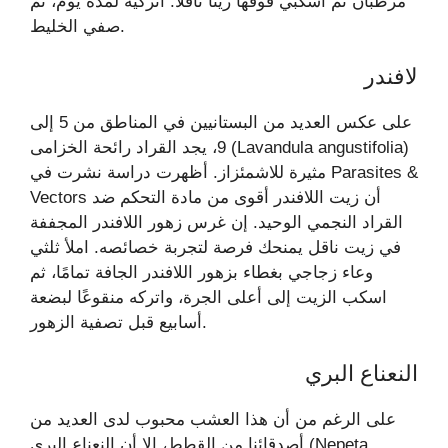
مرطبان ثم اسكبي فوقها زيتًا ناقلًا. اتركيه لمدة يوم، ثم
صفي الخليط.
لافندر
على عكس العديد من البستانيين في المناطق من 5 إلى
9، يجد القراد رائحة الخزامى (Lavandula angustifolia)
مثيرة للاشمئزاز. أظهرت دراسة نشرت في Parasites &
Vectors أن زيت اللافندر أقوى من مادة التحكم ضد
القراد النجمي الوحيد. إن غرس زهور اللافندر المجففة
في زيت ناقل يمنحك فرصة لتجربة خصائصه. املأ ثلثي
وعاء زجاجي بغطاء بزهور اللافندر الجافة تمامًا، ثم
اسكب الزيت إلى أعلى الجرة، واتركه منقوعًا لبضعة
أسابيع قبل تصفية الزهور.
النعناع البري
على الرغم من أن هذا العشب محبوب لدى العديد من
أصدقائنا من القطط، إلا أن النعناع البري (Nepeta