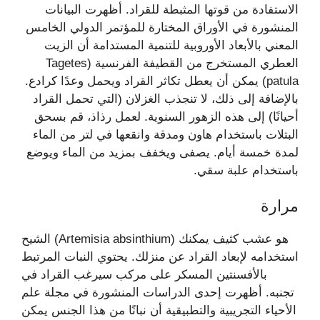
الاستفادة من قوتها المثبطة للقراد. أظهرت البيانات
المنشورة في الأوراق المختارة للمؤتمر الدولي الخامس
المعني بالأبعاد الأوروبية للتنمية المستدامة أن الزيت
العطري المستخرج من القطيفة الفرنسية (Tagetes
patula) يمكن أن يعطل تكاثر القراد ويحمل وعدًا كرادع.
بالإضافة إلى ذلك، لا تنجذب الغزلان (التي تحمل القراد
أحيانًا) إلى هذه الزهور السنوية. لعمل رذاذ، قم بسحق
البتلات باستخدام هاون ومدقة وانقعها في لتر من الماء
لمدة خمسة أيام. يصفى ويخفف بمزيد من الماء ويوضع
باستخدام علبة سقي.
مرارة
الشيح (Artemisia absinthium) هو عشب كثيف يمكنك
استخدامه لإبعاد القراد عن منزلك. يحتوي النبات المرتبط
بالأفسنتين المسكر على مركب سيرغب القراد في
تجنبه. أظهرت إحدى الدراسات المنشورة في مجلة علم
الأحياء التجريبية والتطبيقية أن نباتًا من هذا الجنس يمكن