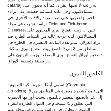
cataria) له رائحة لا تحبها القراد. كما أنه يحتوي على
النيبيتالاكتون، وهي مادة كيميائية حصلت على براءة
اختراع لقدرتها على صد القراد والآفات الأخرى. في
دراسة نشرت في مجلة Ticks and Tick-borne
Diseases، تبين أن زيت النعناع البري المحتوي على
النيبيتالاكتون لديه درجة عالية من النشاط الطارد ضد
قراد الغزلان. تنمو هذه النباتات المعمرة في الخارج في
المناطق من 3 إلى 9. لصنع زيت النعناع البري، يمكنك
تسخين أوراق النعناع البري المقطعة وزيت الزيتون على
نار بطيئة وتصفية الأوراق.
الكافور الليمون
تُسمى أيضًا شجرة الكينا الليمونية (Corymbia
citriodora)، التي تنمو كشجرة معمرة في المناطق من 8
إلى 10، بالصمغ المعطر بالليمون بسبب أوراقها العطرية
التي تطلق زيتًا يستخدم في المواد الطاردة للقراد
المتوفرة تجاريًا. في دراسة نشرت في مجلة علم