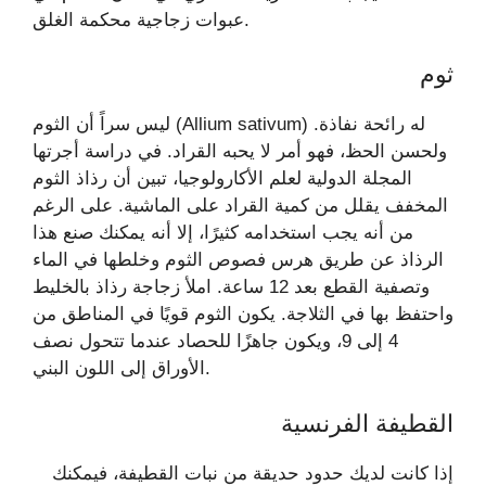
عبوات زجاجية محكمة الغلق.
ثوم
ليس سراً أن الثوم (Allium sativum) له رائحة نفاذة.
ولحسن الحظ، فهو أمر لا يحبه القراد. في دراسة أجرتها
المجلة الدولية لعلم الأكارولوجيا، تبين أن رذاذ الثوم
المخفف يقلل من كمية القراد على الماشية. على الرغم
من أنه يجب استخدامه كثيرًا، إلا أنه يمكنك صنع هذا
الرذاذ عن طريق هرس فصوص الثوم وخلطها في الماء
وتصفية القطع بعد 12 ساعة. املأ زجاجة رذاذ بالخليط
واحتفظ بها في الثلاجة. يكون الثوم قويًا في المناطق من
4 إلى 9، ويكون جاهزًا للحصاد عندما تتحول نصف
الأوراق إلى اللون البني.
القطيفة الفرنسية
إذا كانت لديك حدود حديقة من نبات القطيفة، فيمكنك