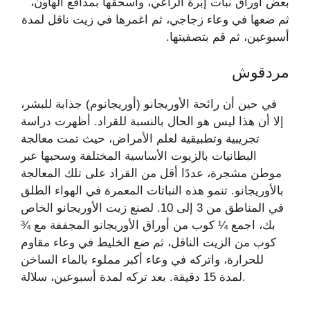
بعض أوراق نبات إبرة الراعي، واسحقها بمدافع الهاون،
ثم ضعها في وعاء زجاجي، ثم اغمرها في زيت ناقل لمدة
أسبوعين، ثم قم بتصفيتها.
مردقوش
في حين أن رائحة الأوريجانو (أوريجانوم) جذابة للبشر،
إلا أن هذا ليس هو الحال بالنسبة للقراد. أظهرت دراسة
تجريبية وتطبيقية لعلم الأمراض، حيث تمت معالجة
البطانيات بالزيوت الأساسية المختلفة وسحبها عبر
موطن مشجرة، عددًا أقل من القراد على تلك المعالجة
بالأوريجانو. تنمو هذه النباتات المعمرة في الهواء الطلق
في المناطق من 3 إلى 10. لصنع زيت الأوريجانو الخاص
بك، اجمع ¼ كوب من أوراق الأوريجانو المجففة مع ¾
كوب من الزيت الناقل، ثم ضع الخليط في وعاء مقاوم
للحرارة، واتركه في وعاء أكبر مملوء بالماء الساخن
لمدة 15 دقيقة. بعد تركه لمدة أسبوعين، سلالة.