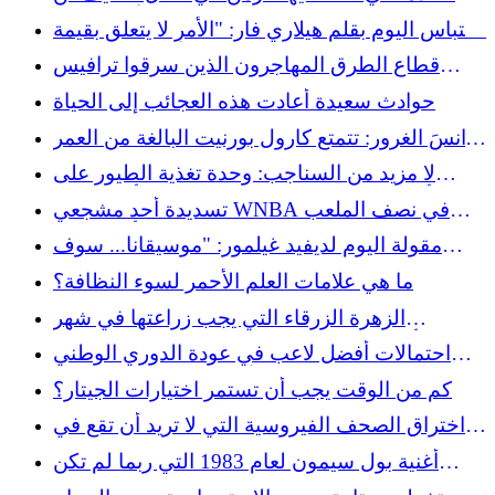
يفعلها جيل الألفية اليوم
اقتباس اليوم بقلم هيلاري فار: "الأمر لا يتعلق بقيمة
القطع." الأمر يتعلق بقيمة..."
قطاع الطرق المهاجرون الذين سرقوا ترافيس
كيلسي وجو بورو خلال مباريات الدوري الوطني
حوادث سعيدة أعادت هذه العجائب إلى الحياة
لكرة القدم الأمريكية خارج ملعبهم سيواجهون
انسَ الغرور: تتمتع كارول بورنيت البالغة من العمر
العدالة الأمريكية
93 عامًا بواقعية مضحكة في التعامل مع جسدها
لا مزيد من السناجب: وحدة تغذية الطيور على
أمازون التي تطرد الآفات وتحمل 5 أرطال من
تسديدة أحد مشجعي WNBA في نصف الملعب
البذور
كانت خاطئة بشكل مضحك: "بوب، هل أنت بخير؟"
مقولة اليوم لديفيد غيلمور: "موسيقانا... سوف
تُنسى..."
ما هي علامات العلم الأحمر لسوء النظافة؟
الزهرة الزرقاء التي يجب زراعتها في شهر
أغسطس للحصول على حديقة ربيعية جميلة
احتمالات أفضل لاعب في عودة الدوري الوطني
لكرة القدم الأمريكية لعام 2026: يفتح Star QB
كم من الوقت يجب أن تستمر اختيارات الجيتار؟
كمراهنة مفضلة
اختراق الصحف الفيروسية التي لا تريد أن تقع في
حبها
أغنية بول سيمون لعام 1983 التي ربما لم تكن
تعرفها كانت مستوحاة من حسرة حياته الحقيقية