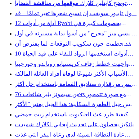
توضح كايتلين كلارك موقفها من مناقشة القضايا
الساخنة
تقول تايلور سويفت إن نسيج شعرها تغير تمامًا – قد
يفسر العلم السبب
12 أداة من أدوات Ryobi بخصومات كبيرة في
أغسطس 2026
كيسي ميز "محرج" من أسوأ بداية مسيرته في أول
ظهور لبادريس
لقد حطمت جون سكويب التوقعات لما يفترض أن
تكون عليه التسعينات
10 أدوات استخدمها الرواد للبقاء على قيد الحياة
على طريق أوريغون
واجهت خطط زفاف كريستيانو رونالدو وجورجينا
رودريجيز عقبة
الأسباب الأكثر شيوعًا لوفاة أفراد العائلة المالكة
عبر التاريخ
تخلص من قذارة صناديق القمامة باستخدام حل أكثر
ثباتًا من أمازون يمكن استخدامه كمساحة للتخزين
بن سيمونز يثير شائعات 76ers مع صورة تتمحور
حول ليبرون جيمس
ليس جيل الطفرة السكانية: هذا الجيل يعتبر "الأكثر
توتراً"
كيفية طرد عث العنكبوت باستخدام زيت حمضي
عطري لا يتحمله
يانكيز يحصلون على تحديث إيجابي لكلارك شميدت
عادة النظافة السيئة لدى رعاة البقر التي غذت