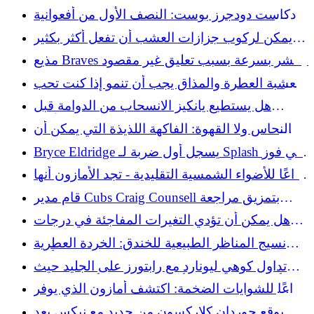
سيضيف لمسة ريفية
بودكاست دودجرز بوست: النصف الأول من أفعوانية
روكي ساساكي
يمكن لركوب جزازات العشب أن تفعل أكثر بكثير
من مجرد قص العشب
مذيع Braves ينتشر بسرعة بسبب تعليق غير مقصود
يحتفل بميلاد طفل
العشبة العطرة والمذاق يجب أن تنمو إذا كنت تحب
الريحان
هل يستطيع يانكيز الانسحاب من الدوامة قبل
إحداث ضرر طويل الأمد؟
لا النحاس ولا القهوة: الفاكهة اللذيذة التي يمكن أن
تساعد في التخلص من الرخويات
Bryce Eldridge يسجل أول ضربة لـ Splash في فوز
العمالقة على Rockies
وداعًا للأضواء الشمسية التقليدية - تجد الأمازون أنها
تعمل كديكور للحديقة
قام مدير Cubs Craig Counsell بتمزيق مراجعة
الإعادة "غير المنطقية".
هل يمكن أن تؤدي التغيرات المفاجئة في درجات
الحرارة إلى إتلاف جيتارك - حتى لو كان ذلك في
نسيج المناظر الطبيعية للخندق: الخردة العطرية
حالة ما؟
التي تم التغاضي عنها هي بديل طبيعي أكثر
تداول كوهي ليونارد مع رابتورز على الجليد حيث
أدى تحقيق كليبرز أسبيريشن إلى تأخير الصفقة
وداعًا للشوايات الضخمة: اكتشف أمازون الذي يوفر
المساحة ويتضاعف كطاولة
يوقع جوردان كلاركسون من جديد مع نيكس بعد