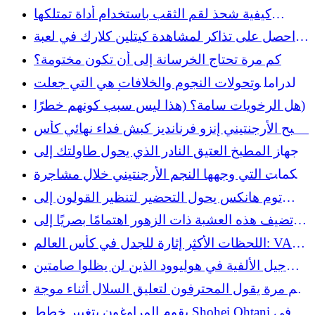
الماضي والتي من شأنها أن تترك الجيل Z في حيرة
كيفية شحذ لقم الثقب باستخدام أداة تمتلكها
من أمره
بالفعل
احصل على تذاكر لمشاهدة كيتلين كلارك في لعبة
WNBA All-Star Game 2026
كم مرة تحتاج الخرسانة إلى أن تكون مختومة؟
الدراما وتحولات النجوم والخلافات هي التي جعلت
كأس العالم ناجحًا
هل الرخويات سامة؟ (هذا ليس سبب كونهم خطرًا)
أصبح الأرجنتيني إنزو فرنانديز كبش فداء نهائي كأس
العالم بعد البطاقة الحمراء
جهاز المطبخ العتيق النادر الذي يحول طاولتك إلى
قطعة مميزة
اللكمات التي وجهها النجم الأرجنتيني خلال مشاجرة
بعد صافرة نهائيات كأس العالم
توم هانكس يحول التحضير لتنظير القولون إلى
طقوس غير عادية مع اثنين من المشاهير الآخرين
تضيف هذه العشبة ذات الزهور اهتمامًا بصريًا إلى
المناظر الطبيعية
اللحظات الأكثر إثارة للجدل في كأس العالم: VAR،
ميسي، بالوغون وأكبر المناقشات في كرة القدم
جيل الألفية في هوليوود الذين لن يظلوا صامتين
بشأن معاناتهم الصحية
كم مرة يقول المحترفون لتعليق السلال أثناء موجة
الحر
يقوم المراوغون بتغيير خطط Shohei Ohtani في