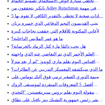
تخطي ستارة حوض الاستحمام: تصميم الحمام
الأنيق المستوحى من المنتجعات الصحية الذي
يانكيز يتحققون من Adley Rutschman في مهمة
يمكنك تجربته بدلاً من ذلك
التقاط الموعد النهائي للتجارة
5 عادات صحية لا تحظى بالتقدير الكافي لا تقوم بها
بما فيه الكفاية
يخشى القديسون النجم الدفاعي الذي خسره بريان
بريسي لهذا الموسم
الأغاني المكتوبة للأفلام التي حققت نجاحات كبيرة
في بيلبورد
ما هو عمر الملابس الداخلية؟
هل يجب دائمًا ملء كتل الرماد بالخرسانة؟
العلم الأحمر الذي تم التغاضي عنه الذي واجهته
كارلي سيمون قبل تشخيص مرض باركنسون
اقتباس اليوم بقلم ماري كوندو: "لم أر بعد منزلاً
يفتقر إلى مساحة تخزين كافية." المشكلة الحقيقية
ما الذي سيكشفه المعسكر التدريبي عن الطائرات؟
هي..."
تميمة الدوري الصغير ترمي فوق أليك توماس على
سكوتر
أفضل 5 المعزوفات المنفردة لموسيقى الروك
الناعمة في كل العصور
مقولة اليوم بقلم بروس سبرينغستين: "التحدي
الكبير لمرحلة البلوغ هو..."
انتشر رئيس جمهورية التشيك بيتر بافيل على نطاق