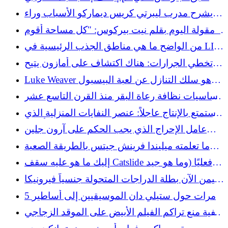
والذي يسعدنا أن نجده في متاجر التوفير
يشرح مدرب ليبرتي كريس ديماركو الأسباب وراء
قرار بيتنيجا لاني-هاميلتون
مقولة اليوم بقلم نيت بيركوس: "كل مساحة أقوم
بتصميمها تحتوي على شيء قديم..."
من الواضح ما هي مناطق الجذب الرئيسية في LIV
Golf New York
تخطي الجرارات: هناك اكتشاف على أمازون يتيح
لك الحفاظ على الممرات المرصوفة بالحصى
Luke Weaver هو سلك التنازل عن لعبة البيسبول
باستخدام جزازة العشب
الخيالي بعد الموعد النهائي للتجارة وهو هدف يجب
أساسيات نظافة رعاة البقر منذ القرن التاسع عشر
مراعاته
والتي عادت إلى الظهور بقوة
استمتع بالإنتاج عاجلاً: عنصر النفايات المنزلية الذي
يمكنك استخدامه لإنضاجه بشكل أسرع
عامل الإحراج الذي يجب الحكم على آرون جلين
عليه
ما تعلمته ميليندا فرينش جيتس بالطريقة الصعبة
عن جسدها
إليك ما هو عليه سقف Catslide فعليًا (وما هو جيد
له)
تهيمن الآن بطلة الدراجات المتحولة جنسياً فيرونيكا
آيفي على لعبة الجولف
5 مرات حول ستيلي دان الموسيقيين إلى أساطير
كيفية منع تراكم الفيلم الأبيض على الموقد الزجاجي
لديك