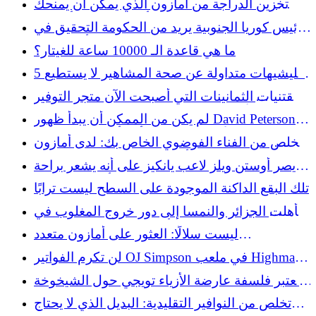
حل تخزين الدراجة من أمازون الذي يمكن أن يمنحك
حكمة كلاسيكية في أواخر الخمسينيات من القرن
مساحة أرضية تبلغ 10 أضعاف
رئيس كوريا الجنوبية يريد من الحكومة التحقيق في
الماضي
الخروج المبكر من كأس العالم
ما هي قاعدة الـ 10000 ساعة للغيتار؟
5 كليشيهات متداولة عن صحة المشاهير لا يستطيع
الناس تحملها على الإطلاق
مقتنيات الثمانينات التي أصبحت الآن متجر التوفير
الأمثل، ابحث عن ديكورات المطبخ الهزلي
لم يكن من الممكن أن يبدأ ظهور David Peterson's
Cubs لأول مرة بشكل أسوأ - فقد فاز
تخلص من الفناء الفوضوي الخاص بك: لدى أمازون
حل أنيق لتخزين خراطيم الحدائق
يصر أوستن ويلز لاعب يانكيز على أنه يشعر براحة
أكبر في اللعب
تلك البقع الداكنة الموجودة على السطح ليست ترابًا
تأهلت الجزائر والنمسا إلى دور خروج المغلوب في
كأس العالم بعد نهاية مثيرة
ليست سلالًا: العثور على أمازون متعدد
الاستخدامات سيضيف مساحة تخزين بجوار جهاز
لن تكرم الفواتير OJ Simpson في ملعب Highmark
Keurig الخاص بك
الجديد
تعتبر فلسفة عارضة الأزياء تويجي حول الشيخوخة
بمثابة تحذير بقدر ما هي نصيحة
تخلص من النوافير التقليدية: البديل الذي لا يحتاج