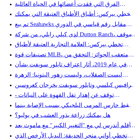
الآس
الفرق التي فقدت أعضائها في الحياة العائلية
اليومية
تخطي بيركس: أطباق الأطباق العتيقة التي يمكنك
العثور عليها في متاجر التوفير تعتبر "جوهرة حقيقية
تم بيع Seahawks مقابل رقم قياسي في الدوري
لهواة الجمع"
الوطني لكرة القدم الأمريكية بقيمة 9.6 مليار دولار
لدى كيلي رايلي، من شركة Dutton Ranch، موقف
تجاه الشيخوخة، وهو أمر خارج عن قواعد اللعبة
تخطي بيركس: العلامة التجارية العتيقة لأطباق
التي تمارسها بيث.
الأطباق التي يمكنك إضافتها إلى مجموعتك الصينية
تصنيفات قوة MLB، متعقب الجوائز: التحقق من
أجواء استراحة كل النجوم
في عام 2019، أثار اعتراف تايلور سويفت بشأن
النظافة حول ساقيها محادثة وطنية
ليست الصقلاب، وليست زهور البتونيا: الزهرة
السنوية الصغيرة المحبوبة التي تحبها الفراشات
ترافيس كيلسي وتايلور سويفت يخرجان كعروسين
لحضور حفل زفاف جوجو سميث شوستر
توقف عن إهدار تفل القهوة على النباتات -
استخدمه في هذا العمل المريح بدلاً من ذلك
سقط حارس المرمى البلجيكي بسبب الإصابة بينما
يومض البديل في خسارة قاسية
هل يمكنك زراعة بذور العشب في يوليو؟
يتأقلم أندرس لي مع "التغيير الكبير" مع ماموث بعد
مسيرة طويلة في الجزيرة
تخطي أواني متجر الحديقة: البديل الأرخص الذي