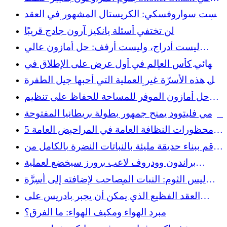
الملعب بسبب إصابة في الركبة
ليست سواروفسكي: الكريستال المشهور في العقد
الأول من القرن الحادي والعشرين والذي أصبح الآن
لن تختفي أسئلة يانكيز آرون جادج قريبًا
متجرًا نادرًا للتوفير
ليست أدراج، وليست أرفف: حل أمازون عالي
التصنيف لإضافة مساحة تخزين إلى حمامك
نهائي كأس العالم في أول عرض على الإطلاق في
الشوط الأول أجبر إسبانيا والأرجنتين على التكيف
هل هذه الأسرّة غير العملية التي أحبها جيل الطفرة
السكانية أكثر صحية من معظم المراتب؟
حل أمازون الموفر للمساحة للحفاظ على تنظيم
فوضى المحفظة
تومي فليتوود يمنح جمهور بطولة بريطانيا المفتوحة
شيئًا يحلم به
5 محظورات النظافة العامة في المراحيض العامة
مذنبون في أول 5 دقائق
قم ببناء حديقة مليئة بالنباتات النضرة بالكامل من
الكتل الخرسانية
براندون وودروف لاعب برورز سيخضع لعملية
جراحية في نهاية الموسم
ليس الثوم: النبات المصاحب لإضافته إلى أسِرَّة
الحديقة من أجل ازدهار الخضر الورقية
العقد الفظيع الذي يمكن أن يجبر بادريس على
التجارة المحتملة مع ميسون ميلر
مبرد الهواء ومكيف الهواء: ما الفرق؟