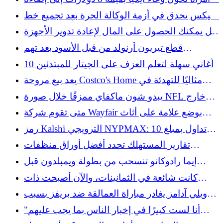
محيطة تبدو جيدة
نيكس يحدق في أزمة الوكالة الحرة بعد تجميع خط
الأساس القوي
هل يمكنك الحصول على المال لإعادة تدوير الأجهزة
القديمة؟
قطع تيريون أرنولد من قبل الأسود بعد تهم
الاختطاف والسرقة
10 أغاني سهلة لتعلم العزف على الجيتار للمبتدئين
يعد بيع مروحة Costco's Home مثاليًا للتهدئة في
الرابع من يوليو
يبدو شون ماكفاي ممزقًا خلال صورة NFL خارج
الموسم
متى تقوم شركة Wayfair بوضع علامة على أثاث
الفناء غير المباع؟
رمز Kalshi الترويجي NYPMAX: تداول بمبلغ 10
دولارات واحصل على 15 دولارًا لبطولة ويمبلدون
تقارير المستهلك تحدد أفضل أوراق منظفات
الغسيل لعام 2026
إيما رادوكانو تنسحب من بطولة ويمبلدون قبل
ساعات من المباراة الافتتاحية
كانت شائعة في الثمانينات، والآن أصبحت ذات
مظهر جمالي غريب لا نريده في منازلنا
ويلي آدامز يغادر مباراة العمالقة ضد بريفز بسبب
تشنجات في الظهر
"أنا لست كبيرًا في إخبار الناس بما يجب عليهم
فعله": نصيحة نيكول كيدمان بشأن الشيخوخة هي