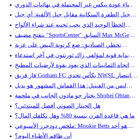
إلى صيانة والذي يبدو جميلًا
إحياء عودة نيكس غير المحتملة في نهائيات الدوري
الاميركي للمحترفين في المباراة الرابعة
جيل الطفرة السكانية مقابل جيل الألفية: أي جيل
يتمتع بنظافة أفضل في الحمام؟
الخطأ الوحيد الذي يجب تجنبه عند شراء الألواح
الشمسية (وهو ليس ما تعتقده)
ينفتح مضيف "SportsCenter" السابق Max McGee
على إطلاق النار بعد تحقيق ESPN
تخطي الصناديق: ضع كرتونة البيض على عربة
التخزين الخاصة بك للتنظيم الذكي
بداية قوية لمؤلفي زاك ثورنتون في آخر استدعاء
لميتس
اتجاه الثمانينات الذي يعود بقوة لأرضيات المطبخ
لعام 2026
فاز فريق Gotham FC بكأس تحدي NWSL بانتصار
مذهل
ليس من الفينيل: هذا القماش المشهور هو بديل
رائع وصديق للبيئة للفناء
يختار جو مادون الجانب في ملحمة Shohei Ohtani-
Dalton Rushing Dodgers
هل الجيتار الصوتي أفضل للمبتدئين؟
ما هي قاعدة الفرن بنسبة 80% وهل تكلفك المال؟
ملخص دودجرز الأسبوعي: Mookie Betts هو أحد
أكثر اللاعبين شهرة في MLB
أين طاقم الأطباء اليوم؟