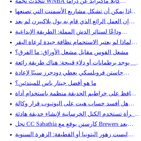
تتحدث نجمة WNBA كايلا ماكبرايد عن دراما
المسابقة المكونة من 3 نقاط: "دعوة نصف الحمار"
لماذا يمكن أن تشكل مشاريع الأسمنت التي تصنعها
بنفسك مخاطر صحية خطيرة
إن العمل الرائع الذي قام به بول بلاكبيرن لم يعد
سرًا لليانكيز بعد الآن
وداعًا لستائر الدش المملة: الطريقة الإبداعية
لإضافة طراز بوهو شيك إلى حمامك
لماذا لم يعتبر الاستحمام نظافة جيدة لرعاة البقر
في الغرب المتوحش
مشعل القوس مقابل مشعل الأوراق: ما الفرق؟
لا يوجد برطمانات أو دلاء قبيحة: هناك طريقة رائعة
لإنشاء محطة رشفة الملقحات
جاستن فروبلسكي يعطي دودجرز سببًا لإعادة
التفكير في تناوب التصفيات
ما هو أفضل جيتار باس للمبتدئين؟
حافظ على خراطيم الحديقة منظمة باستخدام أداة
ذكية تعمل بالبطارية من أمازون
هل أفسد حساب هيت على اليوتيوب قرار وكالة
ليبرون المجانية؟
امرأة تستخدم الكتل الخرسانية لإنشاء حديقة هادئة
تتمنى الخير بميزانية محدودة
نجل CC Sabathia كارستن يوقع مع Brewers بعد
مشروع MLB
ليست زهور البتونيا أو القطيفة: الزهرة السنوية