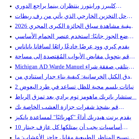
الطيور الطنانة مقاومتها
كليبرز ورابتورز ينتظران بينما يراجع الدوري
الاميركي للمحترفين تحقيقات كاوهي ليونارد
حل التخزين الخارجي الذي يأتي من رف ربطات
العنق القديم
كيفية مشاهدة سباق الجائزة الكبرى المجري 2026
F1 مباشرة مجانًا
ضع الجوز جانبًا: استخدم عنصر الحمام الأساسي
لإصلاح خدوش الأثاث الخشبي
يقدم كيري وود عرضًا خادعًا رائعًا لسافانا باناناس
قم بتحويل مقابض الأبواب المُقتصدة إلى مساحة
تخزين أنيقة للمدخل باستخدام أداة بسيطة يمكنك
Michigan AD Warde Manuel يتلقى صفقة شراء
صنعها بنفسك
بقيمة 7 ملايين دولار
خندق الكتل الخرسانية: كيفية بناء جدار استنادي من
الأرض المدكوكة
2 نباتات بلسم محبة للظل تساعد في طرد البعوض
استشار باتريك ماهومز توم برادي بعد تمزق الرباط
الصليبي الأمامي
قم بشحذ شفرات جزازة العشب الخاصة بك
باستخدام أداة متعددة الاستخدامات من أمازون
يقدم برنت هيدريك أداءً "كهربائيًا" لمساعدة يانكيز
10 أساسيات يجب أن يمتلكها كل عازف جيتار
مبتدئ
نسيج المناظر الطبيعية مقابل حاجز الأعشاب: ما