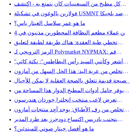
في مسيرته المهنية
كل مطبخ من السبعينيات كان يتمتع به - اكتشف
متجر التوفير القديم الذي يبدو جيدًا على أسطح
فولارين بالوغون في تشكيلة USMNT ضد بلجيكا
العمل
مع احتدام دراما البطاقة الحمراء
ما هو عمر سلاسل الغيتار باس؟
4 من عملاء مطعم النظافة المحظورين مذنبون في
الدقائق العشر الأولى
تخطي طية العقدة: هناك طريقة لطيفة لتعليق
المناشف
الرمز الترويجي لـ Polymarket NYPMAX: قم
بإيداع 20 دولارًا واحصل على 50 دولارًا مقابل UFC
"أشعر وكأنني السيد رأس البطاطس": نكتة كاثي
329
لي جيفورد حول عملياتها الجراحية تنتمي إلى
تخلص من عربة اليد: هذا الحل السهل من أمازون
الكوب
يجعل صيانة الفناء أسهل بـ 10 مرات
نصيحة قديمة تتعلق بالصحة العقلية لا يمكن للأجيال
الشابة أن تتحملها
يوفر حامل أدوات المطبخ الدوار هذا المساحة من
خلال وضع جميع أدواتك في متناول يدك
تعرض لاعب منتخب إنجلترا جوردان هندرسون
لإصابة غريبة خلال الاحتفال بكأس العالم
تخلص من رف الأطباق: يوجد أحد منتجات أمازون
يبدو أنيقًا ويحافظ على أسطح العمل جافة
يتجنب بادريس اكتساح دودجرز بعد طرد المدير
مبكرًا
ما هو أفضل جيتار صوتي للمبتدئين؟