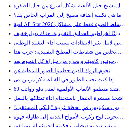
ليبرون
هل يشيخ جيل الألفية بشكل أسرع من جيل الطفرة
السكانية؟
ما هي تكلفة إضافة مطبخ إلى المرآب الخاص بك؟
لعبة All-Star 2026 تسلط الضوء فقط على مشاكل
MLB
وداعًا لخراطيم الحدائق التقليدية: هناك بديل خفيف
الوزن من أمازون
باتي لابيل تثير الانتقادات بسبب أداء النشيد الوطني
في لعبة MLB All-Star لعام 2026 في فيلادلفيا
تخلص من شفاطات المطبخ التقليدية: جرب هذا
العالم القديم لإضافة مساحة تخزين إلى مطبخك
جونيور كامينيرو يخرج من مباراة كل النجوم بعد
تعرضه لضربة في يده في مشهد مخيف
نجوم الروك الذين حطموا الصور النمطية عن
العلاقات طويلة الأمد
إذا كنت تحب الطيور في الفناء، فكر مرتين في
إزالة هذا النبات السام
انتقد منظمو الألعاب الأولمبية لعدم دفع رواتب 60
ألف متطوع
اشحذ مقشرة الخضار باستخدام أداة تمتلكها بالفعل
بول سكينيس في لحظة غريبة "يانكي المستقبل"
في مباراة كل النجوم
تحويل لوح ركوب الأمواج القديم إلى طاولة قهوة
أنيقة باستخدام أداة ذكية
لم يغير ديدييه ديشامب فكرته الجريئة لفرنسا في