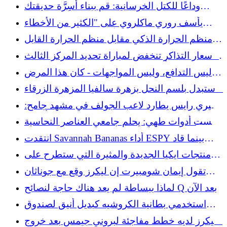
العيون
وداعًا للكتل الخرسانية: قم ببناء أسِرَّة حديقتك
بسرعة باستخدام هذه المادة الفريدة والمتينة
يأسف روري ماكلروي على "الكثير من الأخطاء
الغبية" بعد الجولة الأولى من بطولة بريطانيا
منظم الحرارة الذكي مقابل منظم الحرارة القابل
المفتوحة
للبرمجة: ما الفرق في توفير الطاقة؟
أسعار التذاكر تنخفض لمباراة تحديد المركز الثالث
في كأس العالم لإنجلترا وفرنسا في ميامي
ليس التدافع، وليس المواجهات - كان هذا المرض
هو السبب الرئيسي لوفاة رعاة البقر
استبدل بلسم النحل بزهرة سالفيا المزهرة الزرقاء
التي لا تستطيع الطيور الطنانة مقاومتها
جيري رايس يطارد لاعب الجولف في مشهد جامح:
"أيهما؟"
ليست أدوات طهي: يحلم جامعي العناصر النحاسية
العتيقة بالعثور عليها
انتقدت Savannah Bananas أداء ESPY بينما قاد
Dave Portnoy رد الفعل العنيف
منتجات ايكيا الجديدة والمثيرة التي ستطرح على
الرفوف في أغسطس 2026
تقول إيمان شومبيرت إن ليكرز وقع مع جوناثان
كومينجا
لماذا ببساطة لم يعد هناك حاجة لنصائح Q بعد الآن
استخدمي بطانية الكروشيه كبديل أنيق لصندوق
المجوهرات التقليدي
ليكرز لديه خطط مفاجئة لبروني جيمس بعد خروج