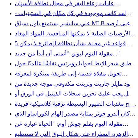
واسع بعد أن ظهر متخفيًا في سباق الجائزة الكبرى
عادات رعاة البقر في مجال نظافة الأسنان
المجري F1 كمصور
المستخدمة في الغرب المتوحش والتي من شأنها
لقد كانت موجودة في كل مكان في الستينيات -
أن تثير اشمئزاز الناس اليوم
والآن أصبحت مجموعة الأدوات القديمة التي
علي سانشيز يستمتع بأول سباق MLB على أرضه
ستشعر بسعادة غامرة للعثور عليها
الذي طال انتظاره: "أعيش الحلم"
الأرضيات الصلبة لا يمكنها المنافسة: المواد المعاد
تدويرها ذات سحر تاريخي أكبر
5 قواعد غير معلنة بشأن نظافة الطائرة لا يمكن
للمضيفات أن يتحملن خرقها
مقولة اليوم لبونو: "أتمنى أن أبدأ من جديد..."
أطلق شعر الإبط لجوليا روبرتس نقاشًا عالميًا حول
النظافة - وسنشعر بالخجل من الحصول عليه اليوم
تحويل مقلاة قديمة إلى طريقة مبتكرة لمعرفة
الوقت باستخدام موقع تغيير ذكي يمكنك صنعه
يقود مايلز جاريت وترينت مكدوفي موجة جديدة من
بنفسك
القيادة المخضرمة لرامز
هل يجب عليك تخزين سجلات الفينيل في الورق أو
البلاستيك؟
امنح مغذيات الطيور البسيطة ترقية كلاسيكية فريدة
من نوعها مع مقابض الأبواب المتوفرة
كان أندرو جونز بمثابة مصدر إلهام لكوراساو الذي
كان يعلم أنه يمكن أن يكون
مقولة اليوم بقلم جوش أوم: "الحياة عبارة عن
لحظات معلقة في الهواء..."
الزهرة الصفراء على شكل البوق التي لا تستطيع