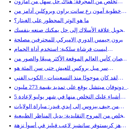
تخلص من المجرفة: هناك حل سهل من أمازون
للحفاظ على الحصى
خطوبة آمون رع سانت براون وبروكلين آدامز من
Lions
ما هو الوتر المحظور على الغيتار؟
تحويل علاقة الأسلاك إلى حل يمكنك صنعه بنفسك
للحفاظ على تنظيم خراطيم الحديقة
ليبرون جيمس الدوري الاميركي للمحترفين مصلحة
الوكالة الحرة فيلادلفيا سفنتي سيكسرز
ليست فرشاة سلكية: استخدم أداة الحمام
الأساسية هذه لتنظيف الشواية الخاصة بك
قمصان كأس العالم الموقعة الأكثر مبيعًا والصور من
أكبر بائع تذكارات FIFA في العالم
سر ميل بروكس للعيش حتى سن المئة هو
الابتسامة المضمونة
لقد كان موجودًا منذ التسعينيات - الكوب الفني
الذي يحلم هواة الجمع بالعثور عليه في متاجر
دونوفان ميتشل يوقع على تمديد بقيمة 273 مليون
التوفير
دولار مع كافالييرز
5 أشياء عليك التخلص منها في شهر يوليو لإعادة
ضبط منزلك وحديقتك
من جيف بيزوس إلى إيدي فيدر: مباراة الولايات
المتحدة الأمريكية وبلجيكا تجذب النجوم إلى سياتل
تخلص من المروج التقليدية: بديل المناظر الطبيعية
لحضور كأس العالم
في كولورادو الذي سينجو من الجفاف
هز كريستوفر سانشيز لاعب فيليز في أسوأ نزهة