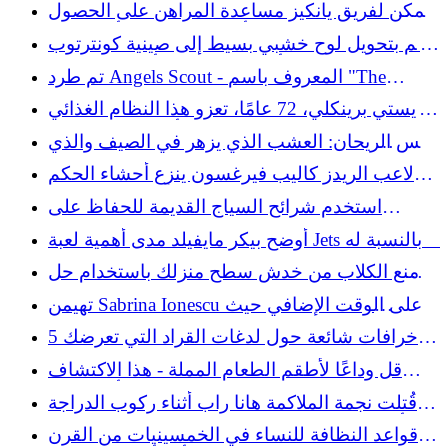
المشمسة المشرقة لحديقتك الحاوية
يمكن لفريق يانكيز مساعدة المراهن على الحصول
على ربح من 5 أرجل بقيمة 141 ألف دولار
قم بتحويل لوح خشبي بسيط إلى صينية كونترتوب
أنيقة مع مقابض أبواب مُقتصدة
تم طرد Angels Scout - المعروف باسم "The
Baseball Spy" - لتسجيله مدربي Rockies
كريستي برينكلي، 72 عامًا، تعزو هذا النظام الغذائي
إلى مظهرها المميز الذي يصمد أمام اختبار الزمن
ليس الريحان: العشب الذي يزهر في الصيف والذي
تحبه الملقحات ويمنحك نباتات الفلفل المزدهرة
لاعب الريدز كاليب فيرغسون ينزع أحشاء الحكم
لكونه في الطريق: "الأم السمينة - كير"
استخدم شرائح السياج القديمة للحفاظ على
خراطيم الحديقة نظيفة ومنظمة
أوضح بيكر مايفيلد مدى أهمية لعبة Jets بالنسبة له
في الفيديو الجديد
امنع الكلاب من خدش سطح منزلك باستخدام حل
سهل
تهيمن Sabrina Ionescu على الوقت الإضافي حيث
تهرب Liberty بالفوز على Wings
5 خرافات شائعة حول لدغات القراد التي تعرضك
للخطر
قل وداعًا لأطقم الطعام المملة - هذا الاكتشاف
الذي يعود إلى الثمانينيات هو طريقة أكثر مرحًا
قُتلت نجمة الملاكمة هانا راب أثناء ركوب الدراجة
للاستمتاع بتناول وجبة
بعد أن قام صديقها بلفتة بريئة تمامًا: رجال الشرطة
قواعد النظافة للنساء في الخمسينيات من القرن