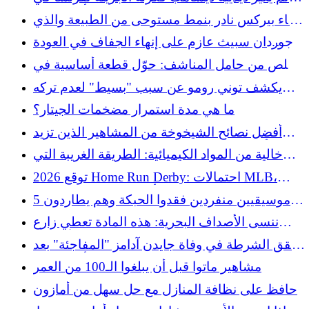
نصف نهائي كأس العالم
وعاء بيركس نادر بنمط مستوحى من الطبيعة والذي
يحلم هواة الجمع بالعثور عليه
جوردان سبيث عازم على إنهاء الجفاف في العودة
إلى موقع بطولة بريطانيا المفتوحة
تخلص من حامل المناشف: حوّل قطعة أساسية في
غرفة النوم إلى حل تخزين يمكنك صنعه بنفسك
يكشف توني رومو عن سبب "بسيط" لعدم تركه
ويبدو رائعًا
فريق Cowboys مطلقًا لمطاردة Super Bowl بعيد
ما هي مدة استمرار مضخمات الجيتار؟
المنال
أفضل نصائح الشيخوخة من المشاهير الذين تزيد
أعمارهم عن 50 عامًا في عام 2026 حتى الآن
خالية من المواد الكيميائية: الطريقة الغريبة التي
تتعامل بها جنوب كاليفورنيا مع البعوض
توقع 2026 Home Run Derby: احتمالات MLB،
اختيارات، أفضل رهان ليوم الاثنين
5 موسيقيين منفردين فقدوا الحبكة وهم يطاردون
صوتًا جديدًا
ننسى الأصداف البحرية: هذه المادة تعطي زارع
الأسمنت DIY نفس سحر الشاطئ
تحقق الشرطة في وفاة جايدن آدامز "المفاجئة" بعد
كأس العالم
مشاهير ماتوا قبل أن يبلغوا الـ100 من العمر
حافظ على نظافة المنازل مع حل سهل من أمازون