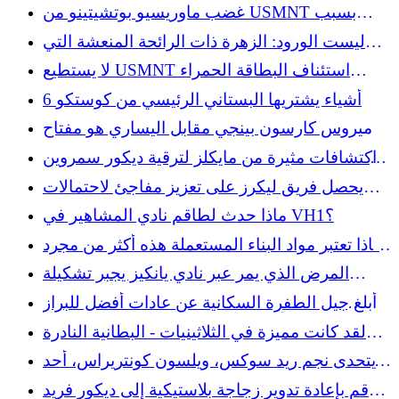
تبحث عنها في متاجر التوفير
غضب ماوريسيو بوتشيتينو من USMNT بسبب
البطاقة الحمراء التي حصل عليها فولارين بالوغون
ليست الورود: الزهرة ذات الرائحة المنعشة التي
ستحتاجها في حديقتك
لا يستطيع USMNT استئناف البطاقة الحمراء
المثيرة للجدل التي حصل عليها فولارين بالوغون
6 أشياء يشتريها البستاني الرئيسي من كوستكو
هوميروس كارسون بينجي مقابل اليساري هو مفتاح
إيجابي واحد في خسارة ميتس
اكتشافات مثيرة من مايكلز لترقية ديكور سمروين
الخاص بك
يحصل فريق ليكرز على تعزيز مفاجئ لاحتمالات
اللقب مع اقتراب عصر ليبرون جيمس من النهاية
ماذا حدث لطاقم نادي المشاهير في VH1؟
لماذا تعتبر مواد البناء المستعملة هذه أكثر من مجرد
توفير المال
المرض الذي يمر عبر نادي يانكيز يجبر تشكيلة
الفريق على التغيير
أبلغ جيل الطفرة السكانية عن عادات أفضل للبراز
من جيل الألفية - ولكن هناك بعض المطبوعات
لقد كانت مميزة في الثلاثينيات - البطانية النادرة
الدقيقة التي لا يمكن التخلص منها
تستحق ثروة تستحق البحث عنها
يتحدى نجم ريد سوكس، ويلسون كونتريراس، أحد
المشجعين للقتال بعد طرده في لحظة جامحة
قم بإعادة تدوير زجاجة بلاستيكية إلى ديكور فريد