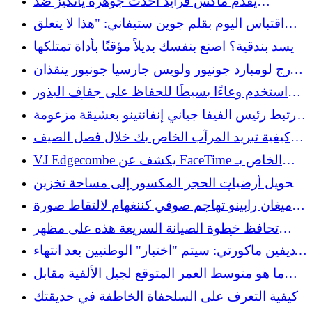
يقدم ماكس فرايد أحدث جوهرة يانكيز ضد
الشجعان
اقتباس اليوم بقلم جوين ستيفاني: "هذا لا يتعلق
بالنجاح." الأمر يتعلق...'
لا يسد بندقية؟ اصنع بنفسك بديلاً مؤقتًا بأداة تمتلكها
بالفعل
جورج لومبارد جونيور ولويس جارسيا جونيور ينقذان
الموقف يانكيز
استخدم وعاءًا بسيطًا للحفاظ على جفاف البذور
الموجودة في وحدة تغذية الطيور الأسطوانية
ارتبط رئيس الفيفا جياني إنفانتينو بعشيقة مزعومة
مدفوعة الأجر
كيفية تبريد المرآب الخاص بك خلال فصل الصيف
باستخدام حل سهل التثبيت
VJ Edgecombe يكشف عن FaceTime الخاص بـ
LeBron James والذي تركه "geekin"
تحويل أرضيات الحجر المكسور إلى مساحة تخزين
مجوهرات أنيقة من خلال عملية إعادة تدوير ذكية
ميغان رابينو تهاجم صوفي كننغهام لالتقاط صورة
مع رايلي جاينز
تحافظ خطوة الصيانة السريعة هذه على مظهر
النشارة أكثر نضارة بمقدار 10 مرات على مدار
ديفين ماكورتي: سيتم "اختبار" الوطنيين بعد انتهاء
العام
موسم مايك فرابيل المثير للجدل
ما هو متوسط ​​العمر المتوقع لجيل الألفية مقابل
جيل الطفرة السكانية؟
كيفية التعرف على السلحفاة الخاطفة في حديقتك