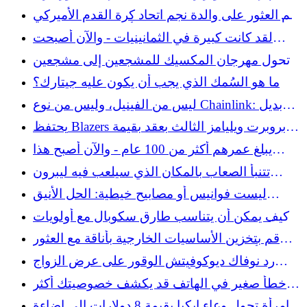
وملون لسطح العمل
تم العثور على والدة نجم اتحاد كرة القدم الأميركي
كاليه كامبل ميتة داخل منزل أتلانتا، واتهم شقيقه
لقد كانت كبيرة في الثمانينيات - والآن أصبحت
سياري كامبل بالقتل
ملحق المكتب الذي نريده في منازلنا
تحول مهرجان المكسيك للمشجعين إلى مشجعين
يتم رشهم بالفلفل بواسطة القوة المدنية
ما هو السُمك الذي يجب أن يكون عليه جيتارك؟
ليس من الفينيل، وليس من نوع Chainlink: بديل
السياج الذي سيضيف لمسة ريفية
يحتفظ Blazers بروبرت ويليامز الثالث بعقد بقيمة
44 مليون دولار
يبلغ عمرهم أكثر من 100 عام - والآن أصبح هذا
المخزن العتيق النادر الذي نريده في منازلنا
تتنبأ الصعاب بالمكان الذي سيلعب فيه ليبرون
جيمس الموسم المقبل بعد خروج ليكرز
ليست فوانيس أو مصابيح خيطية: الحل الأنيق
للمناظر الطبيعية الذي يضيء حديقتك
كيف يمكن أن يتناسب طارق سكوبال مع أولويات
المواعيد النهائية التجارية لليانكيز؟
قم بتخزين الأساسيات الخارجية بأناقة مع العثور
على أمازون متعدد الاستخدامات والذي يبدو رائعًا
رد نوفاك ديوكوفيتش الوقور على عرض الزواج
الذي تقدم به أحد المعجبين بعد فوزه ببطولة
خطأ صغير في الهاتف قد يكشف خصوصيتك أكثر
ويمبلدون
مما تتوقع
امرأة تحول وعاء ايكيا بقيمة 8 دولارات إلى إضاءة