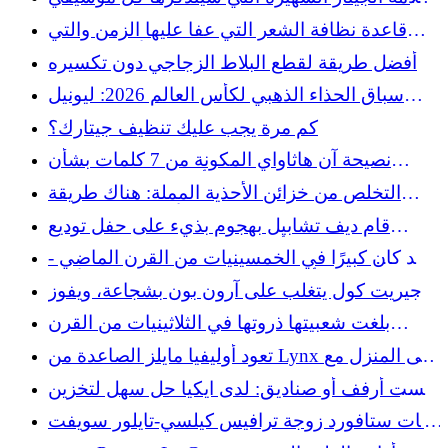
في الستينيات
قاعدة نظافة الشعر التي عفا عليها الزمن والتي
تركها جيل الألفية وراءهم
أفضل طريقة لقطع البلاط الزجاجي دون تكسيره
سباق الحذاء الذهبي لكأس العالم 2026: ليونيل
ميسي يعزز الصدارة
كم مرة يجب عليك تنظيف جيتارك؟
نصيحة آن هاثاواي المكونة من 7 كلمات بشأن
الشيخوخة مثالية جدًا لدرجة أنها تنتمي إلى ملصق
التخلص من خزائن الأحذية المملة: هناك طريقة
لاصق على الصدمات
رائعة لتخزين الأحذية دون فوضى
قام ديف تشابيل بهجوم بذيء على حفل توديع
العزوبية الذي أقامه ترافيس كيلسي قبل حفل
لقد كان كبيرًا في الخمسينيات من القرن الماضي -
زفاف تايلور سويفت
والآن أصبح هذا الفن هو الذي يعود بالأناقة
جيريت كول يتغلب على آرون بون بشجاعة، ويفوز
بالمباراة لصالح يانكيز
بلغت شعبيتها ذروتها في الثلاثينيات من القرن
الماضي - وهي الآن متجر توفير قيم يمكن استخدامه
تعود أوليفيا مايلز الصاعدة من Lynx إلى المنزل مع
كمساحة تخزين
بدء دور النجمة بالفعل
ليست أرفف أو صناديق: لدى ايكيا حل سهل لتخزين
البطانيات المرتفعة
مات ستافورد زوجة ترافيس كيلسي-تايلور سويفت
فستان الزفاف