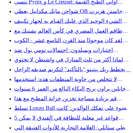
ننسى Pyrex و Le Creuset: أواني الطبخ القيمة
والنابضة بالحياة التي يجب البحث عنها في متاجر
شواحن مايك مكدانيل يعطي QB جاستن هربرت
التوفير
تحول البندقية
الشيء الوحيد الذي عليك القيام به لجهاز تكييف
الهواء الخاص بك في شهر يوليو
طاقم العمل المصري في كأس العالم يشتبك مع
شرطة دالاس في مشهد جامح
لقد كان موجودًا منذ القرن التاسع عشر - الكوب
الزجاجي الحالم الذي يعد أحد متاجر التوفير النادرة
اختيارات ويمبلدون: احتمالات تومي بول ضد
هيوبرت هوركاتش، أفضل الرهانات، التنبؤ
لماذا أكثر من ثلث المنازل في واشنطن لا تحتوي
على مكيفات هواء؟
يخطط ريك بيتينو "بالتأكيد" لتكريم صديقه الراحل
كيني كلاين
لا تتخلص من حاوية المنظفات هذه: استخدمها
لزراعة جميلة يمكنك صنعها بنفسك
جايلين براون يريح البكاء البالغ من العمر 6 سنوات
بعد التجارة
قم بزيادة مساحة تخزين خزانة المطبخ مع هذا
الخدع الجميل من Villeroy & Boch من Lenox
تسلط Lonzo Ball الضوء على تفكك الوالدين: كانت
أمي "أجبرت على المغادرة" LaVar Ball
5 قواعد غير معلنة للنظافة في الفندق لا يمكن
لمدبرة المنزل أن تتحمل خرقها
تخطي ستانلي: العلامة التجارية للأدوات العتيقة التي