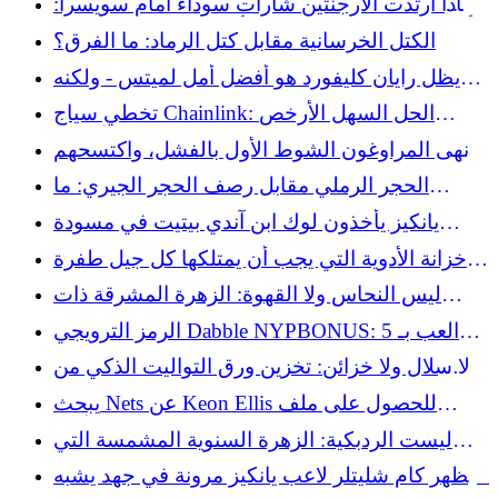
لماذا ارتدت الأرجنتين شارات سوداء أمام سويسرا:
أنطونيو راتين، الرجل الذي ألهم البطاقات الحمراء
الكتل الخرسانية مقابل كتل الرماد: ما الفرق؟
والصفراء في كرة القدم
يظل رايان كليفورد هو أفضل أمل لميتس - ولكنه
معيب - في إنقاذ عمليات البيع في عام 2023
تخطي سياج Chainlink: الحل السهل الأرخص
والأرخص
أنهى المراوغون الشوط الأول بالفشل، واكتسحهم
Dbacks
الحجر الرملي مقابل رصف الحجر الجيري: ما
الفرق؟
يانكيز يأخذون لوك ابن آندي بيتيت في مسودة
MLB لعام 2026
خزانة الأدوية التي يجب أن يمتلكها كل جيل طفرة
المواليد بالفعل
ليس النحاس ولا القهوة: الزهرة المشرقة ذات
الرائحة المنعشة للمساعدة في ردع البزاقات
الرمز الترويجي Dabble NYPBONUS: العب بـ 5
دولارات واحصل على 20.26 دولارًا للعبة Yankees
لا سلال ولا خزائن: تخزين ورق التواليت الذكي من
vs. Nationals
ايكيا سوف يعجبك
يبحث Nets عن Keon Ellis للحصول على ملف
تعريف قوي ثلاثي الأبعاد
ليست الردبكية: الزهرة السنوية المشمسة التي
تعتبر رائعة لحديقتك الملقحة
يُظهر كام شليتلر لاعب يانكيز مرونة في جهد يشبه