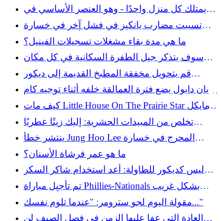
المرض - وأدت إلى الحظر العام
يمتلك كل منزل واحدًا - وهو العنصر الأساسي في
المطبخ العتيق لاستخدامه في تخزين سطح العمل
تسببت مضارب يانكيز في فشل آخر في خسارة
الأنيق
مخيبة للآمال أمام الكاردينالز
ما هي مدة بقاء مشغلات تسجيلات الفينيل؟
سوف يتذكر جيل الطفرة السكانية في كل مكان
منتجات النظافة هذه من الستينيات
قم بتحويل مخفقة المطبخ القديمة إلى ديكور
اليعسوب اللطيف في الفناء الخلفي
بريان دابول يضع فترة العمالقة خلفه أثناء توجيه كام
وارد
كيف مات Little House On The Prairie Star مايكل
لاندون؟ عائلته لا تزال ترفع مستوى الوعي اليوم
تخلص من المبيدات الحشرية: إليك زيتًا عطريًا
أساسيًا لإبعاد النمل
ينتشر خطأ Jung Hoo Lee المحرج في خسارة
العمالقة
ما هو عمر فرشاة الأسنان؟
ليس كديكور للطاولة: أعد استخدام شاكر السكر
المتوفر للحفاظ على العناصر مرتبة ومنظمة
تم تأجيل مباراة Phillies-Nationals بشكل غريب
حيث أضاء وجه Trea Turner باللون الأخضر
مقولة اليوم لجو سترومر: "عندما تلوم نفسك..."
العادة التي عفا عليها الزمن في فصل الصيف لن