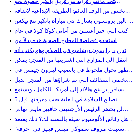
يتخذ ماكس فرايد من فريق يانكيز خطوة نحو
التعافي من الإصابة مع بداية إعادة التأهيل الثلاثية
تخلص من الرف العائم: الطريقة الإبداعية لإضافة
مساحة تخزين إلى الحمام
جالين برونسون يشارك في مباراة يانكيز مع نيكس
بخمسة قبعات
كتب البي جيز أغنيتين من أغاني كوكا كولا في عام
1968 - ولم يبدوا شيئًا متشابهًا
استخدم قصاصة المطبخ الصحية هذه بدلاً من
القهوة المطحونة لصنع الأسمدة بنفسك
يتدرب برايسون ديشامبو في الظلام وهو يكتب أنه
"في عطلة نهاية الأسبوع" بعد الدراما البريطانية
انتقل إلى المزارع التي اشتريتها من المتجر: يمكن
المفتوحة
أن تساعد هذه القطعة الأساسية في المطبخ على
يظهر تحول ملحوظ في يانصيب ليبرون جيمس في
جذور نباتاتك
أحدث احتمالات الفريق التالي
تخطي السقائف التي تم شراؤها من المتجر: بديل
DIY الذي سيصبح أرخص
يسافر إيرلينج هالاند إلى أمريكا بالكامل، ويستمع
إلى إيلا لانجلي أثناء لعب الجولف على متن القارب
5 نصائح للسلامة في العلية يجب معرفتها قبل
التوجه للأعلى
لن يحضر الرئيس الأرجنتيني خافيير مايلي نهائي
كأس العالم أمام إسبانيا، بسبب الخرافات
هل رقائق الألومنيوم سيئة بالنسبة لك؟ ذلك يعتمد
على كيفية استخدامه
تسببت ظروف سموكي ميتس فيليز في "حرقة"