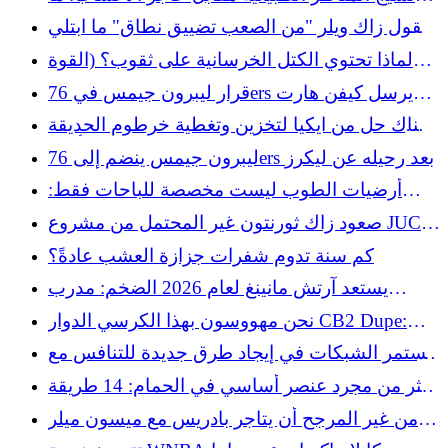
الفرق؟
يقول زاك ويلر "من الصعب تضييق نطاق" ما ابتلي
به ميتس
لماذا تحتوي الكتل الخرسانية على ثقوب؟ (القوة
المضافة هي سبب واحد فقط)
قرار ليبرون جيمس في 76ers يرسل كيفن هارت
إلى حالة من الهستيريا
هناك حل من ايكيا لتخزين وتغطية خرطوم الحديقة
بأناقة
ليبرون جيمس ينضم إلى 76ers بعد رحيله عن ليكرز
أرضيات الطوب ليست مخصصة للباحات فقط:
المكان المناسب للميزانية لاستخدامها
صعود زاك ثورنتون غير المحتمل من مشروع JUCO
إلى إحساس ميتس
كم سنة تدوم شفرات جزازة العشب عادةً؟
يستعد آرتش مانينغ لعام 2026 الضخم: مدرب
تكساس ستيف سركيسيان
نحن مهووسون بهذا الكرسي الدوار CB2 Dupe:
سجل مشاعر آرت ديكو الفورية مقابل 700 دولار
تستمر الشبكات في إيجاد طرق جديدة للتنافس مع
أقل
بعضها البعض في تدمير الرياضة
أكثر من مجرد عنصر أساسي في الحمام: 14 طريقة
مهملة لاستخدام غطاء الدش في منزلك وحديقتك
من غير المرجح أن يتاجر بادريس مع ميسون ميلر
على الرغم من الشائعات