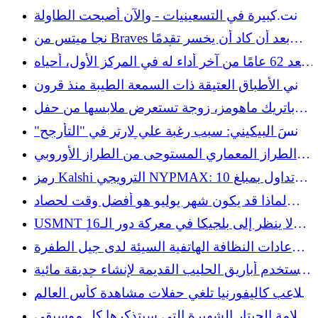
كانت كبيرة في التسعينيات - والآن أصبحت الطاولة
الجانبية التي نريدها في منازلنا
نجا ميتس من Braves بعد أن كاد أن يخسر تقدمًا
بسبع أشواط في المركز التاسع
بعد 62 عامًا من آخر أداء له في المركز الأول، أحياه
بول مكارتني في حفل زفاف تايلور سويفت
أواني الأطباق العتيقة ذات السمعة الطيبة منذ قرون
من حيث المتانة
باتريك ماهومز، زوجة تستعرض ملابسها من حفل
زفاف ترافيس كيلسي وتايلور سويفت
انسَ البيكيني: سبب رغبة علي لارتر في "التأرجح"
في سن الثمانين هو أنجيلا نوريس النقية
الطراز المعماري المستوحى من الطراز الأوروبي
وله جذور في دالاس، تكساس
رمز Kalshi الترويجي NYPMAX: تداول بمبلغ 10
دولارات واحصل على 15 دولارًا مقابل Mets vs.
لماذا قد يكون شهر يوليو هو أفضل وقت لحصاد
Braves
الثوم في حديقتك؟
USMNT لا ينظر إلى بلجيكا في معركة دور الـ16
لكأس العالم
عادات النظافة الهاتفية السيئة لدى جيل الطفرة
السكانية لا تستطيع الأجيال الشابة تحملها
استخدم أباريق الحليب القديمة لإنشاء حديقة مائية
خاصة بك باستخدام أدوات ذكية
ملاعب كاليفورنيا تلغي حفلات مشاهدة كأس العالم
قبل مباراة المكسيك وإنجلترا
علامة الجيتار الشهيرة التي سيتذكرها كل موسيقي