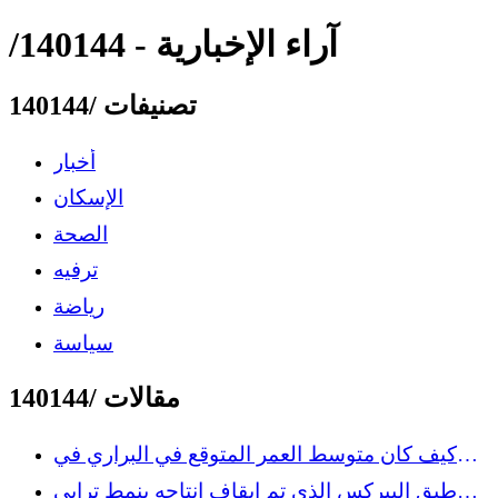
/140144 - آراء الإخبارية
تصنيفات /140144
أخبار
الإسكان
الصحة
ترفيه
رياضة
سياسة
مقالات /140144
كيف كان متوسط ​​العمر المتوقع في البراري في
القرن التاسع عشر؟
طبق البيركس الذي تم إيقاف إنتاجه بنمط ترابي