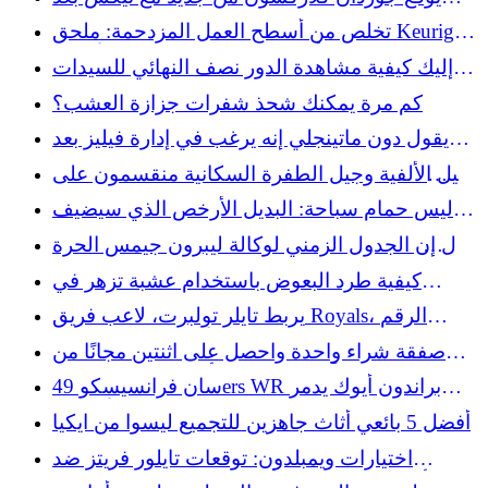
انتهاء البطولة مع تبلور القائمة
تخلص من أسطح العمل المزدحمة: ملحق Keurig
من أمازون يتضاعف كمخزن للأكواب
إليك كيفية مشاهدة الدور نصف النهائي للسيدات
في بطولة ويمبلدون 2026 مجانًا
كم مرة يمكنك شحذ شفرات جزازة العشب؟
يقول دون ماتينجلي إنه يرغب في إدارة فيليز بعد
هذا الموسم
جيل الألفية وجيل الطفرة السكانية منقسمون على
قرار طبيب واحد كبير
ليس حمام سباحة: البديل الأرخص الذي سيضيف
لمسة ريفية
يقال إن الجدول الزمني لوكالة ليبرون جيمس الحرة
لا يزال غير واضح
كيفية طرد البعوض باستخدام عشبة تزهر في
الصيف
يربط تايلر تولبرت، لاعب فريق Royals، الرقم
القياسي المسجل في الدوري الأمريكي لكرة القدم
صفقة شراء واحدة واحصل على اثنتين مجانًا من
(MLB) منذ 124 عامًا بإنجاز صادم
Home Depot على أدوات Dewalt لن تدوم طويلًا
سان فرانسيسكو 49ers WR براندون أيوك يدمر
مهنة اتحاد كرة القدم الأميركي
أفضل 5 بائعي أثاث جاهزين للتجميع ليسوا من ايكيا
اختيارات ويمبلدون: توقعات تايلور فريتز ضد
ألكسندر زفيريف، أفضل الرهانات، الاحتمالات