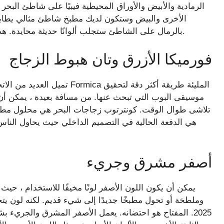
الرمادية والأبيض والأوراق المحيطية فيبيًا على شاطئ البحر 
الأخرى والبيض وستكون لديك مطبخ شاطئ مثالي يطابق ا
بالرمال على الشاطئ ستجلب ألوانًا حديثة محايدة. هذا خيار رائع لأولئك الذين يخططون للذهاب إلى حد أكبر.
فورميكا الأزرق وتان هبوط الزجاج
تميل العديد من الاتجاهات نحو 
موسيقى البوب ​​التي تبحث عنها. من مسافة بعيدة ، يمكن أن ت
أصفر مشرق وجريء
يمكن أن يكون اللون الأصفر لونًا مخيفًا للاستخدام ، حيث
وملطخة أو تحول مطبخًا جديدًا إلى شيء قديم. لكنه لون يتجه ا
2025. المفتاح هو احتضانه. يعمل الأصفر المشرق والجريء 