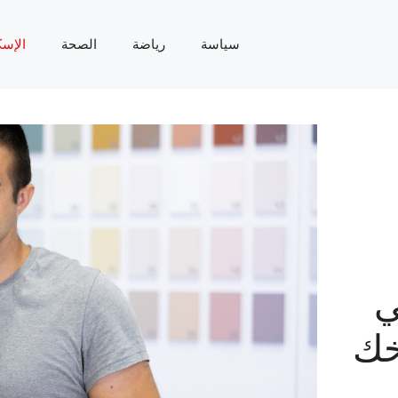
سياسة
رياضة
الصحة
الإسك
ي
خك