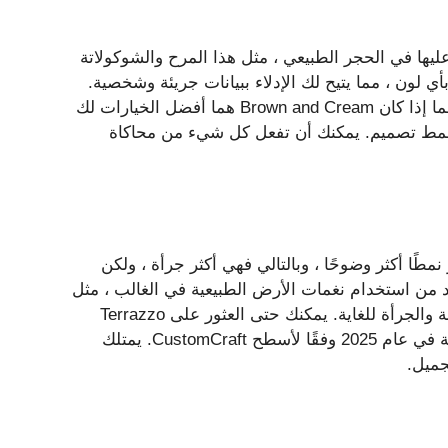
عليها في الحجر الطبيعي ، مثل هذا المرح والشوكولاتة
ي لون ، مما يتيح لك الإدلاء ببيانات جريئة وشخصية.
إذا كنت تحب فكرة استخدام هذه المادة ، لكنك لست متأكدًا مما إذا كان Brown and Cream هما أفضل الخيارات لك
ل نمط تصميم. يمكنك أن تفعل كل شيء من محاكاة
ر نمطًا أكثر وضوحًا ، وبالتالي فهي أكثر جرأة ، ولكن
ي كل حجم وشكل. يتمكن نمط Terrazzo المحدد من استخدام نغمات الأرض الطبيعية في الغالب ، مثل
البني والسود والكريمات والبيضاء ، ولكن بطريقة تشعر بالجريئة والجرأة للغاية. يمكنك حتى العثور على Terrazzo
Laminate ، مثل Spirito Terrazzo ، أحد ألوان التصفيح المتجهة في عام 2025 وفقًا لأسطح CustomCraft. يمتلك