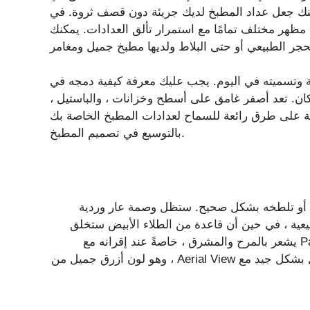
نك جعل عداد المطبخ لديك جريئة دون قصف ثروة. في
 مظهر مختلف تمامًا مع استمرار تألق العدادات. يمكنك
ئية وتسميته في اليوم. يجب عليك معرفة كيفية دمجه في
مكان. تعد أصفر غامق على أسطح وخزانات ، والباستيل ،
لة على طرق رائعة للسماح لعدادات المطبخ الخاصة بك
بالتوسيع في تصميم المطبخ.
 أو تلطخه بشكل صحيح. ستظل وصمة عار وردية
عية ، في حين أن قاعدة من الطلاء الأبيض ستخلق
مظهرًا أكثر جرأة وأكثر غموضًا. هناك شيء ما حول Pastel Pink يشعر بالمرح والمشرق ، خاصةً عند إقرانه مع
الباستيل الأخرى مثل Mint Green أو Baby Blue. كما أنه يعمل بشكل جيد مع Aerial View ، وهو لون أزرق جميل من