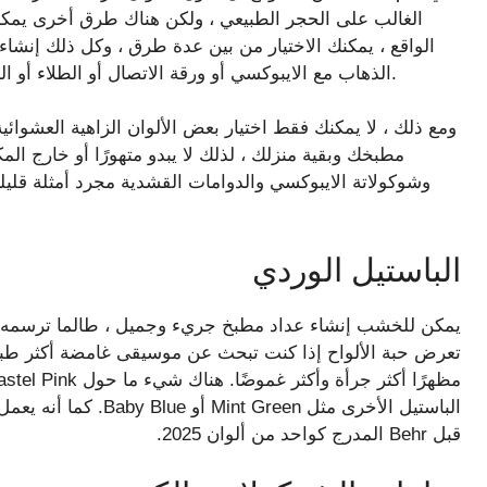
الغالب على الحجر الطبيعي ، ولكن هناك طرق أخرى يمك
الواقع ، يمكنك الاختيار من بين عدة طرق ، وكل ذلك إنشاء
الذهاب مع الايبوكسي أو ورقة الاتصال أو الطلاء أو الحجر الطبيعي أو حتى البلاط ولديها مطبخ جميل ومغامر.
ومع ذلك ، لا يمكنك فقط اختيار بعض الألوان الزاهية العشوا
مطبخك وبقية منزلك ، لذلك لا يبدو متهورًا أو خارج ال
وشوكولاتة الايبوكسي والدوامات القشدية مجرد أمثلة قلي
الباستيل الوردي
يمكن للخشب إنشاء عداد مطبخ جريء وجميل ، طالما ترسمه
تعرض حبة الألواح إذا كنت تبحث عن موسيقى غامضة أكثر طبي
قبل Behr المدرج كواحد من ألوان 2025.