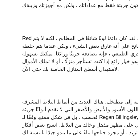
Red هو خيار جريء آخر قادم إلى عدادات المطبخ في عام 2025. لقد كان دائمًا لونًا شائعًا في المطابخ ، لكنه لا يتم
فاتح على أنه غارق بعض الشيء ، ولكن عندما يتم خلطه
 الطبيعي ، فإنه يصادفه جريئًا ورائعًا. يمكنك بسهولة
خيار رائع إذا كنت تستأجر منزلًا ، أو لا تملك الأموال
لاستبدال أسطح المنازل الخاصة بك حتى الآن.
ة إلى مطبخك. هناك العديد من أنماط البلاط المشرقة
للون الأسود والأبيض والأصفر التي لا تقدم ألوانًا جريئة
فحسب ، بل في شكل ممتع. وفقًا لـ Regan Billingsley عبر مارثا ستيوارت ، فإن الأنماط الجريئة بالألوان الطبيعية
مذهل وخالد من البلاط. انسخ بعض أفكار Backsplash المطبخ DIY سهلة