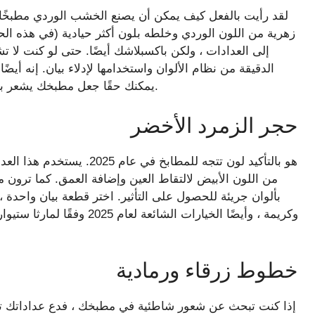
لقد رأيت بالفعل كيف يمكن أن يصنع الخشب الوردي مطبخًا مش
زهرية من اللون الوردي وخلطه بلون أكثر حيادية (في هذه ال
إلى العدادات ، ولكن باكسبلاشك أيضًا. حتى لو كنت لا ت
يمكنك حقًا جعل مطبخك يشعر بالعلامة التجارية الجديدة من خلال احتضان كلا الاتجاهين.
حجر الزمرد الأخضر
من اللون الأبيض لالتقاط العين وإضافة العمق. كما ترون م
بألوان جريئة للحصول على التأثير. اختر قطعة بيان واحدة ،
وكريمة ، وأيضًا الخيارات ال
خطوط زرقاء ورمادية
إذا كنت تبحث عن شعور شاطئية في مطبخك ، فدع عداداتك ت