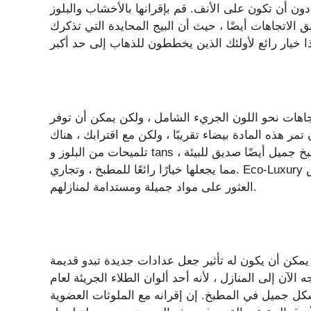
دون أن تكون على الأنف. قم بإقرانها بالأخشاب والبلوز
لاتجاهات أيضًا ، حيث أن البيج المحايدة التي تذكرك
اللون الجريء الشامل ، ولكن يمكن أن توفر Formica المليئة طريقة أكثر دقة لتحقيق
مر هذه المادة بيضاء تقريبًا ، ولكن مع اقترابك ، هناك
تلميحات من البلوز و tans تلاشى طوال الوقت. كونترتوب زجاجات البحر هي محلول مطبخ جميل أيضًا صديق للبيئة ،
مما يجعلها خيارًا رائعًا للمطبخ ، وتجاري. Eco-Luxury هي الدفعة الحالية في التصميم الداخلي حيث يحاول الناس
العثور على مواد جميلة ومستدامة لمنازلهم.
 يمكن أن يكون له تأثير جعل عدادات جديدة تبدو قديمة
لآن إلى المنازل ، لأنه أحد ألوان الطلاء الجريئة لعام
بشكل جميل في المطبخ. إن إقرانه مع الملوثات العضوية