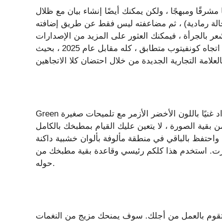
رقًا ومبهجًا ، ولكن يمكنك أيضًا إنشاء بيان مع ظلال
حالة رمادية) ، ثم مضاعفته ليس فقط عن طريق إضافته
شعر بالجرأة ، فيمكنك العثور على المزيد من الإصدارات
الدقيقة من نظام الألوان واستخدامها لإدلاء بيان. إنه أيضًا اتجاه كونفيتوب متطابق ، كله مقابل عام 2025 ، بحيث
Green هو بالتأكيد لون تتجه للمطابخ في عام 2025. يستخدم هذا العداد غنيًا باللون الأخضر الأزمر مع تلميحات صغيرة
ن بقية الصورة ، لا يتعين عليك القيام بمطبخك بالكامل
 واحتفظ بالباقي في منطقة مألوفة بألوان خشبية داكنة
شائعة لعام 2025 وفقًا لمارثا ستيوارت. استخدم هذا كلكم رئيسي وقاعدة بقية مطبخك من
حوله.
قوم بالعمل من أجلك. سوف يمنحك مزيج من النغمات