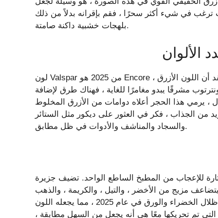
والأزرق الحقيقي القوي في هذه الصورة ، هو وسيلة لجعل
غب في شيء أكثر سحرًا ، فقم بإقرانه بدلاً من ذلك
بلهجات خشبية داكنة صامتة.
د الألوان
لون Valspar من 2025 هو Encore ، وهو أزرق جميل ذو لون جوهرة مثالي لمطبخك. إذا كنت تعتقد أن اللون الأزرق
نترتوب مشرقًا يبدو مغامرًا للغاية ، فهناك طرق لإضافة
ل ، يرمي هذا الحجر أعلاه دوامات من الأزرق المخلوط
د من الجذاب ، فكر في العثور على ديكور مثل الستائر
والسجاد والمناشف والأدوات في ظل مطابق.
إثارة للإعجاب من المطبخ الساطع الواحد. تضيف جزيرة
يتضاعف مزيج من الأخضر ، والتيل ، والكريمة ، والذهب
تقريبًا كمظهر للأحجار الكريمة. بالإضافة إلى ذلك ، تتجه ظلال الخضراء والورق في عام 2025 ، مما يجعله اللون
 التي تم تحريكها معًا هي أنه يجعل من السهل مطابقة ،