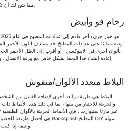
مما يتيح لك أن تكون جريئة فقط مع عداداتك ، ولكن مع أجهزتك وزينةك.
رخام فو وأبيض
وضعه غالبًا على عدادات المطبخ. قد يصادف اللون الأحمر ال
بألوان أخرى في الايبوكسي ، أو أقرب إلى الظل الأحمر الحجري
إعادة إنشاء هذا النمط بشكل خاص مع ورقة الاتصال ، وهو 
البلاط متعدد الألوان/منقوش
البلاط هي طريقة رائعة أخرى لإضافة القليل من الشخصي
والجريئة للاختيار من بينها ، بما في ذلك هذه الأنماط ذات ا
هي أفضل طريقة للحصول على مظهر 
وأنيقة إذا كنت تريد ، أو مجرد جناحها بناءً على ما يبدو جيدًا بالنسبة لك.