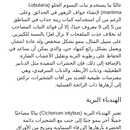
غالبًا ما يستخدم نبات اليسوم الحلو (Lobularia
maritima) لإنشاء حواف الزهور في الحدائق. وعلى
الرغم من أن استخدامه كنبات زينة جذاب في المناطق
من 5 إلى 9 معروف جيدًا، إلا أن فوائد النبات المصاحب
له بخلاف جذب الملقحات لا تزال لغزًا بالنسبة للكثيرين.
على سبيل المثال، ينمو بشكل منخفض وله عادة انتشار،
ويعمل بشكل رائع كمهاد حي، والذي يمكن أن يساعد في
الحفاظ على رطوبة التربة وتقليل الأعشاب الضارة.
بالإضافة إلى ذلك، فإن الحشرات المفيدة مثل الدبابير
الطفيلية، وذباب الأربطة، والذباب السرفيدي، وهي
مفترسات طبيعية للعديد من آفات الشجيرات، تركض
إلى أزهارها ذات الرائحة العسلية.
الهندباء البرية
تعتبر الهندباء البرية (Cichorium intybus) نباتًا مصاحبًا
جميلًا آخر ينمو جنبًا إلى جنب مع الشجيرات دائمة
الخضرة بأزهارها الزرقاء السماوية ومزيج من الأوراق