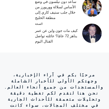
ساعد دون نيلسون في وضع
الأساس لسلالة ووريورز من
خلال جلب ستيف كاري إلى
منطقة الخليج
الصحة
كيف مات جون واين عن عمر
يناهز 72 عامًا؟ عائلته تواصل
القتال اليوم
مرحبًا بكم في آراء الإخبارية،
وجهتكم الأولى للأخبار الشاملة
والمستجدات من جميع أنحاء العالم.
نحن هنا لنقدم لكم تغطية دقيقة
وتحليلات متعمقة للأحداث الجارية
في مختلف المجالات، سواء كانت