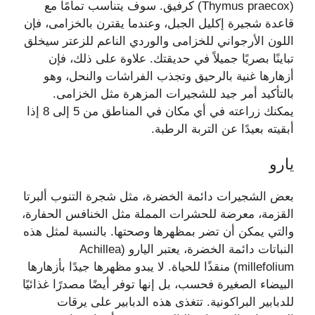
(Thymus praecox) كرفيق. سوف يتناسب تمامًا مع
قاعدة شجيرة إكليل الجبل، وعندما يقترن بالخزامى، فإن
اللون الأرجواني للخزامى والوردي الناعم للزعتر سيخلق
تباينًا بصريًا جميلاً في حديقتك. علاوة على ذلك، فإن
أزهارها غنية بالرحيق وتجذب الفراشات والنحل، وهو
بالتأكيد أمر جيد للشجيرات المزهرة مثل الخزامى.
يمكنك زراعته في أي مكان في المناطق من 5 إلى 8 إذا
أبقيته بعيدًا عن التربة الرطبة.
يارو
بعض الشجيرات دائمة الخضرة، مثل شجرة التنوب ألبرتا
القزمة، معرضة للحشرات المملة مثل الخنافس الحفارة،
والتي يمكن أن تضر بمظهرها وصحتها. بالنسبة لمثل هذه
النباتات دائمة الخضرة، يعتبر اليارو (Achillea
millefolium) منقذًا للحياة. لا يبدو مظهرها جيدًا بأزهارها
البيضاء الصغيرة فحسب، بل إنها توفر أيضًا مصدرًا غذائيًا
للدبابير البراكونية. تتغذى هذه الدبابير على يرقات