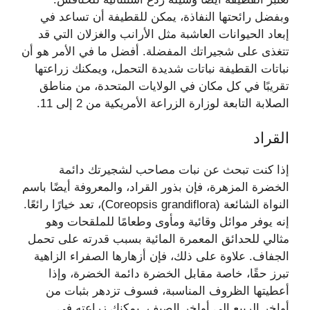
وبفضل رائحتها النفاذة، يمكن للقطيفة أن تساعد في
إبعاد الحيوانات العاشبة مثل الأرانب والغزلان التي قد
تتغذى على شجيراتك المفضلة. أفضل ما في الأمر هو أن
نباتات القطيفة نباتات شديدة التحمل، ويمكنك زراعتها
تقريبًا في كل مكان في الولايات المتحدة، من مناطق
الصلابة التابعة لوزارة الزراعة الأمريكية من 2 إلى 11.
القراد
إذا كنت تبحث عن نبات مصاحب لشجيرتك دائمة
الخضرة المزهرة، فإن بذور القراد، والمعروفة أيضًا باسم
النواة الشائعة (Coreopsis grandiflora)، تعد خيارًا رائعًا.
إنه يوفر موائل وقائية ومأوى وطعامًا للملقحات وهو
مثالي للحدائق المعمرة المائية بسبب قدرته على تحمل
الجفاف. علاوة على ذلك، فإن أزهارها الصفراء الزاهية
تبرز حقًا، خاصة مقابل الخضرة دائمة الخضرة، وإذا
أعطيتها الظروف المناسبة، فسوف تزدهر بثبات من
أواخر الربيع إلى أواخر الصيف. يمكنك زراعته في