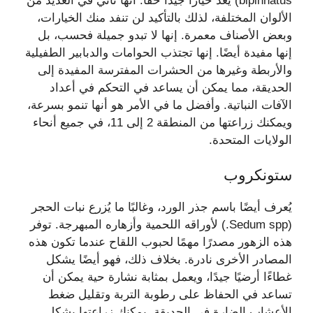
bipinnatus) يعد خيارًا جيدًا حقًا. أنها تأتي في العديد من
الألوان المختلفة، لذلك بالتأكيد لن تنفد منك الخيارات،
وبعض الأصناف معمرة. إنها لا تبدو جميلة فحسب، بل
إنها مفيدة أيضًا. إنها تجتذب الحوامات والدبابير الطفيلية
والأربطة وغيرها من الحشرات المفترسة المفيدة إلى
الحديقة، مما يمكن أن يساعد في التحكم في أعداد
الآفات النباتية. وأفضل ما في الأمر هو أنها تنمو بسرعة،
ويمكنك زراعتها من المنطقة 2 إلى 11، في جميع أنحاء
الولايات المتحدة.
ستونكروب
يُعرف أيضًا باسم جذر الورد، وغالبًا ما يُزرع نبات الحجر
(Sedum spp.) لأوراقه اللحمية وأزهاره المبهرجة. توفر
هذه الزهور مصدرًا مهمًا لحبوب اللقاح عندما تكون هذه
المصادر الأخرى نادرة. بخلاف ذلك، فهو أيضًا يشكل
غطاءًا أرضيًا جيدًا، ويعمل بمثابة نشارة حية يمكن أن
تساعد في الحفاظ على رطوبة التربة وتقليل ضغط
الأعشاب الضارة في الحديقة. يمكنك زراعتها بشكل