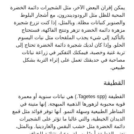
يمكن إقران البعض الآخر، مثل الشجيرات دائمة الخضرة
المحبة للظل مثل الرودوديندرون، مع أشجار البلوط
والصنوبر كنباتات مظلة. وبالمثل، إذا كنت تزرع شجيرة
مزهرة دائمة الخضرة تزهر وتنتج الفاكهة، فستحتاج
بالتأكيد إلى شيء يجذب الملقحات مثل نبات اليسوم
الحلو. وإذا كان لديك شجيرة دائمة الخضرة تحتاج إلى
تربة غنية وخصبة، فيمكنك التفكير في زراعة نباتات
مصاحبة في حديقتك تعمل على إثراء التربة بشكل
طبيعي.
القطيفة
القطيفة (Tagetes spp.) هي نباتات سنوية أو معمرة
قوية محبوبة لزهورها الذهبية المبهجة. إنها متينة في
المناظر الطبيعية وسهلة النمو. أنها توفر فوائد مثل قمع
الديدان الخيطية، والتي غالبا ما تؤثر على الشجيرات
دائمة الخضرة مثل خشب البقس والغاردينيا. وبالمثل،
تعتبر القطيفة أيضًا وسيلة ردع استثنائية للخنافس.