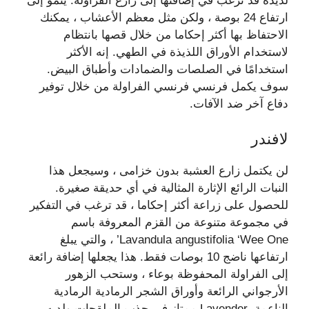
لذيذة قد ترغب في إضافتها إلى زارع الفراولة. ينمو إلى
ارتفاع 24 بوصة ، ولكن مثل معظم الأعشاب ، يمكنك
الاحتفاظ بها أكثر إحكاما من خلال قصها بانتظام
لاستخدام الأوراق اللذيذة في الطهي. إنه الأكثر
استخدامًا في الصلصات والضمادات وأطباق البيض.
سوف يكمل فرنسي فرنسي الفراولة من خلال توفير
دفاع آخر ضد الآفات.
لافندر
لن يكتمل زارع العشبة بدون خزامى ، وسيجعل هذا
النبات الرائع الإثارة المثالية في أي حديقة صغيرة.
للحصول على زراعة أكثر إحكاما ، قد ترغب في التفكير
في مجموعة متنوعة من القزم المعروفة باسم
Lavandula angustifolia ‘Wee One’ ، والتي يبلغ
ارتفاعها ناضج 10 بوصات فقط. هذا يجعلها إضافة رائعة
إلى الفراولة المحفوظة بوعاء ، وستحب الزهور
الأرجواني الرائعة وأوراق الشجر الرمادية الرمادية
الناعمة. Lavender ممتاز في جذب الملقحات ولديه