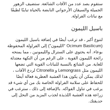
ستقوم بصد عدد من الآفات الشائعة. ستضيف الزهور
الجميلة والسيقان الأرجواني النابضة بالحياة تباينًا لطيفًا
مع نباتات الفراولة.
باسيل الليمون
لتنوع أكبر ، قد ترغب أيضًا في إضافة باسيل الليمون
(Ocimum Basilicum “الليمون”) إلى الفراولة المحفوظة
بوعاء. أنه يحتوي على السترال والليمونين ، مما يمنحه
رائحة الليمون القوية ، على الرغم من أن النكهة معتدلة
للغاية. من الشائع بالنسبة للنباتات القوية التي تضعها
الليمون مثل Lemongrass و Citronella لردع الآفات ،
لذلك يمكن أن يكون هذا العشبة العطرية فعالة أيضًا
للحفاظ على سلامة الفراولة الخاصة بك من أي شيء قد
يرغب في تناول الفواكه. بالإضافة إلى ذلك ، سترغب في
زراعة هذه العشبة اللذيذة لجذب المزيد من النحل إلى
حديقتك.