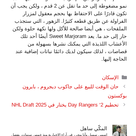
نمو مضغوطة إلى حد ما تقل عن 2 قدم ، ولكن يجب أن
تكون قادرًا على الاحتفاظ بها بحجم معقول لمزرار
الفراولة عن طريق قطعه كثيرًا. الزهور ، التي ستجذب
الملقحات ، هي أيضا صالحة للأكل ولها نكهة حلوة ولكن
حار إلى حد ما. يعد Sweet Marjoram أيضًا أحد تلك
الأعشاب اللذيذة التي يمكنك نشرها بسهولة من
قصاصات ، لذلك سيكون لديك دائمًا نباتات إضافية عند
الحاجة إليها.
التصنيفات
الإسكان
حان الوقت للبيع على جاكوب ديجروم ، بايرون
بوكستون
تحطيم Day Rangers ‘2 يختار في 2025 NHL Draft
المكّي ساهل
اسمي سهيل وأنا محرر في آراء الإخبارية منذ خمس سنوات. بفضل