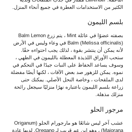
الكثير من الاستخدامات العطرة في جميع أنحاء المنزل.
بلسم الليمون
بصفته عضوًا في عائلة Mint ، يتم زرع Balm Lemon
Balm (Melissa officinalis) في وعاء وليس في الأرض
لأنه يمكن أن ينتشر بقوة ، لذلك يجب احتواءه حقًا.
ستحب الأوراق اللذيذة المعطلة بالليمون في الطهي ،
وسوف يساعد الحفاظ على النبات جيدًا في التحكم في
نموه. يمكن للزهور صد بعض الآفات ، لكنها أيضًا مفضلة
لدى الملقحات ، وخاصة النحل الأصلي. يمكنك حتى
زراعة بلسم الليمون باعتباره نهرًا منزليًا سيجعل رائحة
منزلك مذهلة.
مرجور الحلو
عشب آخر ليس شائعًا هو مارجورام الحلو (Origanum
Majorana) ، وهو ابن عم قريب لـ Oregano. لديها عادة