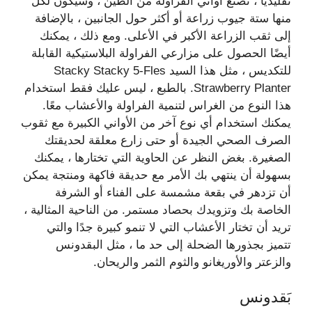
تقليديا ، تصنع أواني الفراولة من الطين ، وسيكون لكل
منها ستة جيوب زراعة أو أكثر حول الجانبين ، بالإضافة
إلى ثقب الزراعة الأكبر في الأعلى. ومع ذلك ، يمكنك
أيضًا الحصول على مزارعي الفراولة البلاستيكية القابلة
للتكديس ، مثل هذا السيد Stacky Stacky 5-Fles
Strawberry Planter. بالطبع ، ليس عليك فقط استخدام
هذا النوع من الغراس لتنمية الفراولة والأعشاب معًا.
يمكنك استخدام أي نوع آخر من الأواني الكبيرة مع ثقوب
الصرف الصحي الجيدة أو حتى زارع معلقة لحديقتك
الصغيرة. بغض النظر عن الحاوية التي تختارها ، يمكنك
بسهولة أن ينتهي بك الأمر مع حديقة فاكهة ومنتجة يمكن
أن تزدهر في بقعة مشمسة على الفناء أو الشرفة
الخاصة بك وتزويدك بحصاد مستمر. من الناحية المثالية ،
تريد أن تختار الأعشاب التي لا تنمو كبيرة جدًا والتي
تتميز بجذورها الضحلة إلى حد ما ، مثل البقدونس
والزعتر والأوريغانو والثوم الثمر والريحان.
بَقدونس