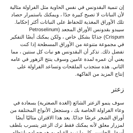
إن تنمية البقدونس في نفس الحاوية مثل الفراولة مثالية
لأن النباتات لا تصبح كبيرة جدًا ، ويمكنك باستمرار حصاد
تلك الأوراق المغذية للحفاظ على النباتات أكثر إحكاما.
سيبدو بقدونس الأوراق المجعد (Petroselinum
Crispum) جذابًا بشكل خاص ، ولكن يمكنك أيضًا التفكير
في مجموعة متنوعة من الأوراق المسطحة إذا كنت
تفضل ذلك. تذكر أن البقدونس هو نبات كل سنتين ، مما
يعني أن عمره لمدة عامين وسوف ينتج الزهور في عامه
الثاني. هذه ستجذب الملقحات وتساعد الفراولة على
إنتاج المزيد من الفاكهة.
زعتر
سوف ينمو الزعتر الشائع (الغدة الصعترية) بسعادة في
وعاء الفراولة الخاصة بك ، وستجعل الأنواع المختلفة من
أوراق الشجر عرضًا جذابًا. يعد هذا الاقتران مثاليًا أيضًا
لمزرار معلق لأنه يمكنك فقط ترك الزعتر يتسرب بلطف
أسفل الجانبين. كل ما تريد القيام به هو حصاده بانتظام