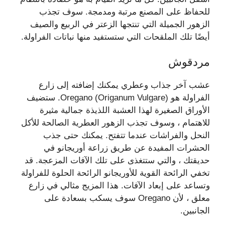
للحفاظ على المصنع مرتبة ومدمجة. سوف تجذب
الزهور الجميلة التي تنتجها الزعتر في الربيع والصيف
أيضًا تلك الملقحات التي ستستفيد منها نباتات الفراولة.
مردقوش
عشب آخر جذاب وعطري يمكنك إضافته إلى زارع
الفراولة هو Oregano (Origanum Vulgare). ستضيف
الأوراق الصغيرة لهذا العشبة اللذيذة جمالية مثيرة
للاهتمام ، وسوف تجذب الزهور العطرية الصالحة للأكل
النحل والفراشات عندما تتفتح. يمكنك حتى جذب
الحشرات المفيدة عن طريق زراعة أوريجانو في
حديقتك ، والتي ستتغذى على تلك الآفات المزعجة. قد
تخفي الرائحة القوية للأوريجانو الرائحة الحلوة للفراولة
وتساعد على إبعاد الآفات. هذا المزيج مثالي في زارع
معلق ، لأن Oregano سوف يسكب بسعادة على
الجانبين.