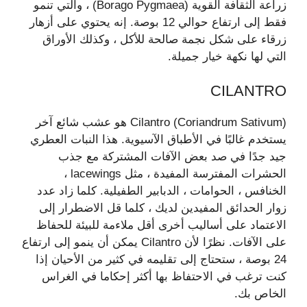
زراعة الثقافة القوية (Borago Pygmaea) ، والتي تنمو
فقط إلى ارتفاع حوالي 12 بوصة. إنه يحتوي على أزهار
زرقاء على شكل نجمة صالحة للأكل ، وكذلك الأوراق
التي لها نكهة خيار جميلة.
CILANTRO
Cilantro (Coriandrum Sativum) هو عشب شائع آخر
يستخدم غالبًا في الأطباق الآسيوية. هذا النبات العطري
جيد جدًا في صد بعض الآفات المشتركة مع جذب
الحشرات المفترسة المفيدة ، مثل lacewings ،
الخنافس ، الحوامات ، الدبابير الطفيلية. كلما زاد عدد
زوار الحدائق المفيدين لديك ، كلما قل الاضطرار إلى
الاعتماد على أساليب أخرى أقل ملاءمة للبيئة للحفاظ
على الآفات. نظرًا لأن Cilantro يمكن أن ينمو إلى ارتفاع
24 بوصة ، ستحتاج إلى تقليمه في كثير من الأحيان إذا
كنت ترغب في الاحتفاظ بها أكثر إحكاما في الغراس
الخاص بك.