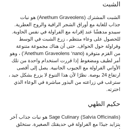
الشبت
الشبت المشترك (Anethum Graveolens) هو نبات
جذاب للغاية مع أوراق الشجر الراقية والروح العطرية.
سيبدو مدهشًا عند إقرانه مع الفراولة في نفس الحاوية.
للحصول على وعاء منتظم ، زرع الشبت في الوسط
وفراولة حول الحواف. حتى أن هناك مجموعة متنوعة
من القزم متوفرة (Anethum Graveolens ‘nano’) ، وهو
أمر لطيف ومضغوط إذا قررت استخدام واحدة من تلك
الأواني الفراولة مع الجيوب الجانبية. يصل إلى أقصى
ارتفاع 24 بوصة. نظرًا لأن هذا التنوع لا يزرع بشكل جيد ،
سترغب في زراعته من البذور مباشرة في الوعاء الذي
اخترته.
حكيم الطهي
Sage Culinary (Salvia Officinalis) هو نبات جذاب آخر
يتزايد جيدًا مع الفراولة في حديقتك الصغيرة. ستخلق