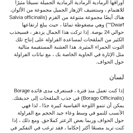
أوراقها الرمادية الرمادية الرمادية الجميلة نسيجًا مثيرًا
للاهتمام ، وستضيف الإزهار الجميل مجموعة من الألوان.
هناك أيضًا مجموعة متنوعة من القزم (Salvia officinalis
“Dwarf”) وهي مضغوطة تمامًا ، حيث يبلغ ارتفاعها
حوالي 24 بوصة. إذا تركت هذا الجمال يزدهر ، فسيجذب
الكثير من الملقحات لمساعدة الفراولة على إنتاج تلك
التوت الحمراء المثيرة. هذا العشبة المستقيمة مثالية
مثل الإثارة في الحاوية الخاصة بك ، مع نباتات الفراولة
حول الحواف.
لسان
إذا كنت تعمل منذ فترة ، فستعرف مدى فائدة Borage
(Borago Officinalis) في جذب الملقحات إلى حديقتك.
يمكن أن تنمو اللوحة القياسية كبيرة جدًا ، لذا فهي
الأنسب للنمو في وسط وعاء جيد الحجم مع الفراولة
حول الحواف وربما بعض الزعتر كملاحق. ومع ذلك ، إذا
كنت تريد مصنعًا أكثر إحكاما ، فقد ترغب في التفكير في