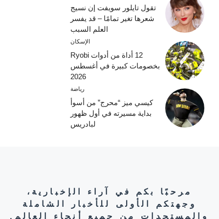
تقول تايلور سويفت إن نسيج
شعرها تغير تمامًا – قد يفسر
العلم السبب
الإسكان
12 أداة من أدوات Ryobi
بخصومات كبيرة في أغسطس
2026
رياضة
كيسي ميز “محرج” من أسوأ
بداية مسيرته في أول ظهور
لبادريس
مرحبًا بكم في آراء الإخبارية،
وجهتكم الأولى للأخبار الشاملة
والمستجدات من جميع أنحاء العالم.