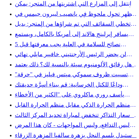
"في عطلة نهاية الأسبوع" بعد الدراما البريطانية
انتقل إلى المزارع التي اشتريتها من المتجر: يمكن
المفتوحة
أن تساعد هذه القطعة الأساسية في المطبخ على
يظهر تحول ملحوظ في يانصيب ليبرون جيمس في
جذور نباتاتك
أحدث احتمالات الفريق التالي
تخطي السقائف التي تم شراؤها من المتجر: بديل
DIY الذي سيصبح أرخص
يسافر إيرلينج هالاند إلى أمريكا بالكامل، ويستمع
إلى إيلا لانجلي أثناء لعب الجولف على متن القارب
5 نصائح للسلامة في العلية يجب معرفتها قبل
التوجه للأعلى
لن يحضر الرئيس الأرجنتيني خافيير مايلي نهائي
كأس العالم أمام إسبانيا، بسبب الخرافات
هل رقائق الألومنيوم سيئة بالنسبة لك؟ ذلك يعتمد
على كيفية استخدامه
تسببت ظروف سموكي ميتس فيليز في "حرقة"
العيون
وداعًا للكتل الخرسانية: قم ببناء أسِرَّة حديقتك
بسرعة باستخدام هذه المادة الفريدة والمتينة
يأسف روري ماكلروي على "الكثير من الأخطاء
الغبية" بعد الجولة الأولى من بطولة بريطانيا
منظم الحرارة الذكي مقابل منظم الحرارة القابل
المفتوحة
للبرمجة: ما الفرق في توفير الطاقة؟
أسعار التذاكر تنخفض لمباراة تحديد المركز الثالث
في كأس العالم لإنجلترا وفرنسا في ميامي
ليس التدافع، وليس المواجهات - كان هذا المرض
هو السبب الرئيسي لوفاة رعاة البقر
استبدل بلسم النحل بزهرة سالفيا المزهرة الزرقاء