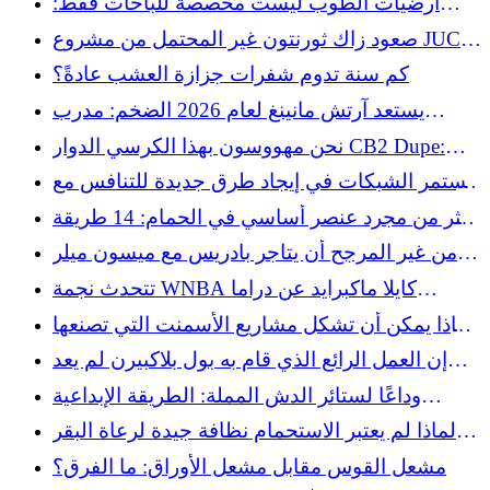
أرضيات الطوب ليست مخصصة للباحات فقط:
المكان المناسب للميزانية لاستخدامها
صعود زاك ثورنتون غير المحتمل من مشروع JUCO
إلى إحساس ميتس
كم سنة تدوم شفرات جزازة العشب عادةً؟
يستعد آرتش مانينغ لعام 2026 الضخم: مدرب
تكساس ستيف سركيسيان
نحن مهووسون بهذا الكرسي الدوار CB2 Dupe:
سجل مشاعر آرت ديكو الفورية مقابل 700 دولار
تستمر الشبكات في إيجاد طرق جديدة للتنافس مع
أقل
بعضها البعض في تدمير الرياضة
أكثر من مجرد عنصر أساسي في الحمام: 14 طريقة
مهملة لاستخدام غطاء الدش في منزلك وحديقتك
من غير المرجح أن يتاجر بادريس مع ميسون ميلر
على الرغم من الشائعات
تتحدث نجمة WNBA كايلا ماكبرايد عن دراما
المسابقة المكونة من 3 نقاط: "دعوة نصف الحمار"
لماذا يمكن أن تشكل مشاريع الأسمنت التي تصنعها
بنفسك مخاطر صحية خطيرة
إن العمل الرائع الذي قام به بول بلاكبيرن لم يعد
سرًا لليانكيز بعد الآن
وداعًا لستائر الدش المملة: الطريقة الإبداعية
لإضافة طراز بوهو شيك إلى حمامك
لماذا لم يعتبر الاستحمام نظافة جيدة لرعاة البقر
في الغرب المتوحش
مشعل القوس مقابل مشعل الأوراق: ما الفرق؟