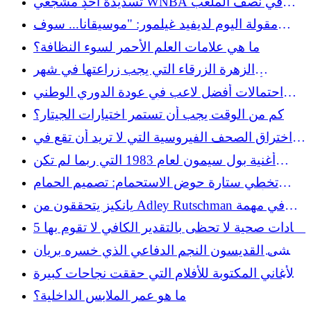
تسديدة أحد مشجعي WNBA في نصف الملعب
البذور
كانت خاطئة بشكل مضحك: "بوب، هل أنت بخير؟"
مقولة اليوم لديفيد غيلمور: "موسيقانا... سوف
تُنسى..."
ما هي علامات العلم الأحمر لسوء النظافة؟
الزهرة الزرقاء التي يجب زراعتها في شهر
أغسطس للحصول على حديقة ربيعية جميلة
احتمالات أفضل لاعب في عودة الدوري الوطني
لكرة القدم الأمريكية لعام 2026: يفتح Star QB
كم من الوقت يجب أن تستمر اختيارات الجيتار؟
كمراهنة مفضلة
اختراق الصحف الفيروسية التي لا تريد أن تقع في
حبها
أغنية بول سيمون لعام 1983 التي ربما لم تكن
تعرفها كانت مستوحاة من حسرة حياته الحقيقية
تخطي ستارة حوض الاستحمام: تصميم الحمام
الأنيق المستوحى من المنتجعات الصحية الذي
يانكيز يتحققون من Adley Rutschman في مهمة
يمكنك تجربته بدلاً من ذلك
التقاط الموعد النهائي للتجارة
5 عادات صحية لا تحظى بالتقدير الكافي لا تقوم بها
بما فيه الكفاية
يخشى القديسون النجم الدفاعي الذي خسره بريان
بريسي لهذا الموسم
الأغاني المكتوبة للأفلام التي حققت نجاحات كبيرة
في بيلبورد
ما هو عمر الملابس الداخلية؟