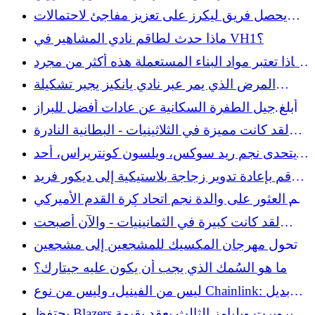
الخاص بك
يحصل فريق ليكرز على تعزيز مفاجئ لاحتمالات
اللقب مع اقتراب عصر ليبرون جيمس من النهاية
ماذا حدث لطاقم نادي المشاهير في VH1؟
لماذا تعتبر مواد البناء المستعملة هذه أكثر من مجرد
توفير المال
المرض الذي يمر عبر نادي يانكيز يجبر تشكيلة
الفريق على التغيير
أبلغ جيل الطفرة السكانية عن عادات أفضل للبراز
من جيل الألفية - ولكن هناك بعض المطبوعات
لقد كانت مميزة في الثلاثينيات - البطانية النادرة
الدقيقة التي لا يمكن التخلص منها
تستحق ثروة تستحق البحث عنها
يتحدى نجم ريد سوكس، ويلسون كونتريراس، أحد
المشجعين للقتال بعد طرده في لحظة جامحة
قم بإعادة تدوير زجاجة بلاستيكية إلى ديكور فريد
وملون لسطح العمل
تم العثور على والدة نجم اتحاد كرة القدم الأميركي
كاليه كامبل ميتة داخل منزل أتلانتا، واتهم شقيقه
لقد كانت كبيرة في الثمانينيات - والآن أصبحت
سياري كامبل بالقتل
ملحق المكتب الذي نريده في منازلنا
تحول مهرجان المكسيك للمشجعين إلى مشجعين
يتم رشهم بالفلفل بواسطة القوة المدنية
ما هو السُمك الذي يجب أن يكون عليه جيتارك؟
ليس من الفينيل، وليس من نوع Chainlink: بديل
السياج الذي سيضيف لمسة ريفية
يحتفظ Blazers بروبرت ويليامز الثالث بعقد بقيمة