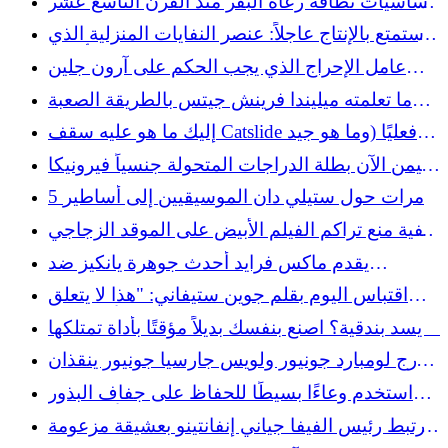
أساسيات نظافة رعاة البقر منذ القرن التاسع عشر
مراعاته
والتي عادت إلى الظهور بقوة
استمتع بالإنتاج عاجلاً: عنصر النفايات المنزلية الذي
يمكنك استخدامه لإنضاجه بشكل أسرع
عامل الإحراج الذي يجب الحكم على آرون جلين
عليه
ما تعلمته ميليندا فرينش جيتس بالطريقة الصعبة
عن جسدها
إليك ما هو عليه سقف Catslide فعليًا (وما هو جيد
له)
تهيمن الآن بطلة الدراجات المتحولة جنسياً فيرونيكا
آيفي على لعبة الجولف
5 مرات حول ستيلي دان الموسيقيين إلى أساطير
كيفية منع تراكم الفيلم الأبيض على الموقد الزجاجي
لديك
يقدم ماكس فرايد أحدث جوهرة يانكيز ضد
الشجعان
اقتباس اليوم بقلم جوين ستيفاني: "هذا لا يتعلق
بالنجاح." الأمر يتعلق...'
لا يسد بندقية؟ اصنع بنفسك بديلاً مؤقتًا بأداة تمتلكها
بالفعل
جورج لومبارد جونيور ولويس جارسيا جونيور ينقذان
الموقف يانكيز
استخدم وعاءًا بسيطًا للحفاظ على جفاف البذور
الموجودة في وحدة تغذية الطيور الأسطوانية
ارتبط رئيس الفيفا جياني إنفانتينو بعشيقة مزعومة