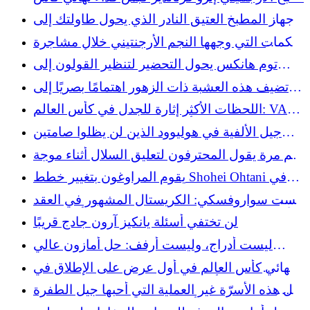
العالم بعد البطاقة الحمراء
جهاز المطبخ العتيق النادر الذي يحول طاولتك إلى
قطعة مميزة
اللكمات التي وجهها النجم الأرجنتيني خلال مشاجرة
بعد صافرة نهائيات كأس العالم
توم هانكس يحول التحضير لتنظير القولون إلى
طقوس غير عادية مع اثنين من المشاهير الآخرين
تضيف هذه العشبة ذات الزهور اهتمامًا بصريًا إلى
المناظر الطبيعية
اللحظات الأكثر إثارة للجدل في كأس العالم: VAR،
ميسي، بالوغون وأكبر المناقشات في كرة القدم
جيل الألفية في هوليوود الذين لن يظلوا صامتين
بشأن معاناتهم الصحية
كم مرة يقول المحترفون لتعليق السلال أثناء موجة
الحر
يقوم المراوغون بتغيير خطط Shohei Ohtani في
الملعب بسبب إصابة في الركبة
ليست سواروفسكي: الكريستال المشهور في العقد
الأول من القرن الحادي والعشرين والذي أصبح الآن
لن تختفي أسئلة يانكيز آرون جادج قريبًا
متجرًا نادرًا للتوفير
ليست أدراج، وليست أرفف: حل أمازون عالي
التصنيف لإضافة مساحة تخزين إلى حمامك
نهائي كأس العالم في أول عرض على الإطلاق في
الشوط الأول أجبر إسبانيا والأرجنتين على التكيف
هل هذه الأسرّة غير العملية التي أحبها جيل الطفرة
السكانية أكثر صحية من معظم المراتب؟