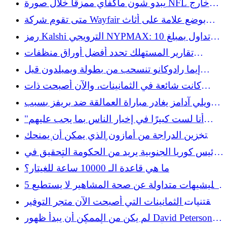
يبدو شون ماكفاي ممزقًا خلال صورة NFL خارج
الموسم
متى تقوم شركة Wayfair بوضع علامة على أثاث
الفناء غير المباع؟
رمز Kalshi الترويجي NYPMAX: تداول بمبلغ 10
دولارات واحصل على 15 دولارًا لبطولة ويمبلدون
تقارير المستهلك تحدد أفضل أوراق منظفات
الغسيل لعام 2026
إيما رادوكانو تنسحب من بطولة ويمبلدون قبل
ساعات من المباراة الافتتاحية
كانت شائعة في الثمانينات، والآن أصبحت ذات
مظهر جمالي غريب لا نريده في منازلنا
ويلي آدامز يغادر مباراة العمالقة ضد بريفز بسبب
تشنجات في الظهر
"أنا لست كبيرًا في إخبار الناس بما يجب عليهم
فعله": نصيحة نيكول كيدمان بشأن الشيخوخة هي
حل تخزين الدراجة من أمازون الذي يمكن أن يمنحك
حكمة كلاسيكية في أواخر الخمسينيات من القرن
مساحة أرضية تبلغ 10 أضعاف
رئيس كوريا الجنوبية يريد من الحكومة التحقيق في
الماضي
الخروج المبكر من كأس العالم
ما هي قاعدة الـ 10000 ساعة للغيتار؟
5 كليشيهات متداولة عن صحة المشاهير لا يستطيع
الناس تحملها على الإطلاق
مقتنيات الثمانينات التي أصبحت الآن متجر التوفير
الأمثل، ابحث عن ديكورات المطبخ الهزلي
لم يكن من الممكن أن يبدأ ظهور David Peterson's