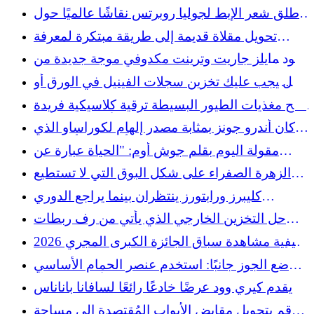
أطلق شعر الإبط لجوليا روبرتس نقاشًا عالميًا حول
النظافة - وسنشعر بالخجل من الحصول عليه اليوم
تحويل مقلاة قديمة إلى طريقة مبتكرة لمعرفة
الوقت باستخدام موقع تغيير ذكي يمكنك صنعه
يقود مايلز جاريت وترينت مكدوفي موجة جديدة من
بنفسك
القيادة المخضرمة لرامز
هل يجب عليك تخزين سجلات الفينيل في الورق أو
البلاستيك؟
امنح مغذيات الطيور البسيطة ترقية كلاسيكية فريدة
من نوعها مع مقابض الأبواب المتوفرة
كان أندرو جونز بمثابة مصدر إلهام لكوراساو الذي
كان يعلم أنه يمكن أن يكون
مقولة اليوم بقلم جوش أوم: "الحياة عبارة عن
لحظات معلقة في الهواء..."
الزهرة الصفراء على شكل البوق التي لا تستطيع
الطيور الطنانة مقاومتها
كليبرز ورابتورز ينتظران بينما يراجع الدوري
الاميركي للمحترفين تحقيقات كاوهي ليونارد
حل التخزين الخارجي الذي يأتي من رف ربطات
العنق القديم
كيفية مشاهدة سباق الجائزة الكبرى المجري 2026
F1 مباشرة مجانًا
ضع الجوز جانبًا: استخدم عنصر الحمام الأساسي
لإصلاح خدوش الأثاث الخشبي
يقدم كيري وود عرضًا خادعًا رائعًا لسافانا باناناس
قم بتحويل مقابض الأبواب المُقتصدة إلى مساحة