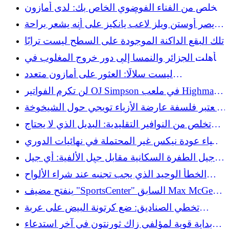
Cubs لأول مرة بشكل أسوأ - فقد فاز
تخلص من الفناء الفوضوي الخاص بك: لدى أمازون
حل أنيق لتخزين خراطيم الحدائق
يصر أوستن ويلز لاعب يانكيز على أنه يشعر براحة
أكبر في اللعب
تلك البقع الداكنة الموجودة على السطح ليست ترابًا
تأهلت الجزائر والنمسا إلى دور خروج المغلوب في
كأس العالم بعد نهاية مثيرة
ليست سلالًا: العثور على أمازون متعدد
الاستخدامات سيضيف مساحة تخزين بجوار جهاز
لن تكرم الفواتير OJ Simpson في ملعب Highmark
Keurig الخاص بك
الجديد
تعتبر فلسفة عارضة الأزياء تويجي حول الشيخوخة
بمثابة تحذير بقدر ما هي نصيحة
تخلص من النوافير التقليدية: البديل الذي لا يحتاج
إلى صيانة والذي يبدو جميلًا
إحياء عودة نيكس غير المحتملة في نهائيات الدوري
الاميركي للمحترفين في المباراة الرابعة
جيل الطفرة السكانية مقابل جيل الألفية: أي جيل
يتمتع بنظافة أفضل في الحمام؟
الخطأ الوحيد الذي يجب تجنبه عند شراء الألواح
الشمسية (وهو ليس ما تعتقده)
ينفتح مضيف "SportsCenter" السابق Max McGee
على إطلاق النار بعد تحقيق ESPN
تخطي الصناديق: ضع كرتونة البيض على عربة
التخزين الخاصة بك للتنظيم الذكي
بداية قوية لمؤلفي زاك ثورنتون في آخر استدعاء