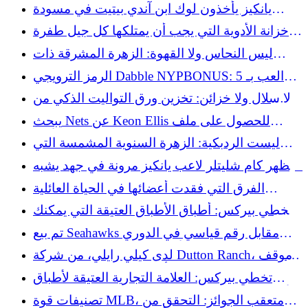
الفرق؟
يانكيز يأخذون لوك ابن آندي بيتيت في مسودة
MLB لعام 2026
خزانة الأدوية التي يجب أن يمتلكها كل جيل طفرة
المواليد بالفعل
ليس النحاس ولا القهوة: الزهرة المشرقة ذات
الرائحة المنعشة للمساعدة في ردع البزاقات
الرمز الترويجي Dabble NYPBONUS: العب بـ 5
دولارات واحصل على 20.26 دولارًا للعبة Yankees
لا سلال ولا خزائن: تخزين ورق التواليت الذكي من
vs. Nationals
ايكيا سوف يعجبك
يبحث Nets عن Keon Ellis للحصول على ملف
تعريف قوي ثلاثي الأبعاد
ليست الردبكية: الزهرة السنوية المشمسة التي
تعتبر رائعة لحديقتك الملقحة
يُظهر كام شليتلر لاعب يانكيز مرونة في جهد يشبه
الآس
الفرق التي فقدت أعضائها في الحياة العائلية
اليومية
تخطي بيركس: أطباق الأطباق العتيقة التي يمكنك
العثور عليها في متاجر التوفير تعتبر "جوهرة حقيقية
تم بيع Seahawks مقابل رقم قياسي في الدوري
لهواة الجمع"
الوطني لكرة القدم الأمريكية بقيمة 9.6 مليار دولار
لدى كيلي رايلي، من شركة Dutton Ranch، موقف
تجاه الشيخوخة، وهو أمر خارج عن قواعد اللعبة
تخطي بيركس: العلامة التجارية العتيقة لأطباق
التي تمارسها بيث.
الأطباق التي يمكنك إضافتها إلى مجموعتك الصينية
تصنيفات قوة MLB، متعقب الجوائز: التحقق من