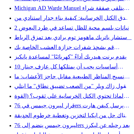
تخزين أنيقة للمدخل باستخدام أداة بسيطة يمكنك
Michigan AD Warde Manuel يتلقى صفقة شراء
صنعها بنفسك
بقيمة 7 ملايين دولار
خندق الكتل الخرسانية: كيفية بناء جدار استنادي من
الأرض المدكوكة
2 نباتات بلسم محبة للظل تساعد في طرد البعوض
استشار باتريك ماهومز توم برادي بعد تمزق الرباط
الصليبي الأمامي
قم بشحذ شفرات جزازة العشب الخاصة بك
باستخدام أداة متعددة الاستخدامات من أمازون
يقدم برنت هيدريك أداءً "كهربائيًا" لمساعدة يانكيز
10 أساسيات يجب أن يمتلكها كل عازف جيتار
مبتدئ
نسيج المناظر الطبيعية مقابل حاجز الأعشاب: ما
الفرق؟
يقول زاك ويلر "من الصعب تضييق نطاق" ما ابتلي
به ميتس
لماذا تحتوي الكتل الخرسانية على ثقوب؟ (القوة
المضافة هي سبب واحد فقط)
قرار ليبرون جيمس في 76ers يرسل كيفن هارت
إلى حالة من الهستيريا
هناك حل من ايكيا لتخزين وتغطية خرطوم الحديقة
بأناقة
ليبرون جيمس ينضم إلى 76ers بعد رحيله عن ليكرز