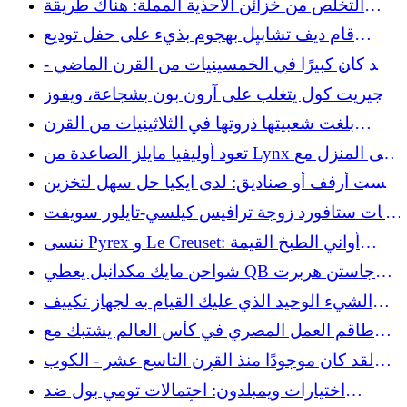
التخلص من خزائن الأحذية المملة: هناك طريقة
لاصق على الصدمات
رائعة لتخزين الأحذية دون فوضى
قام ديف تشابيل بهجوم بذيء على حفل توديع
العزوبية الذي أقامه ترافيس كيلسي قبل حفل
لقد كان كبيرًا في الخمسينيات من القرن الماضي -
زفاف تايلور سويفت
والآن أصبح هذا الفن هو الذي يعود بالأناقة
جيريت كول يتغلب على آرون بون بشجاعة، ويفوز
بالمباراة لصالح يانكيز
بلغت شعبيتها ذروتها في الثلاثينيات من القرن
الماضي - وهي الآن متجر توفير قيم يمكن استخدامه
تعود أوليفيا مايلز الصاعدة من Lynx إلى المنزل مع
كمساحة تخزين
بدء دور النجمة بالفعل
ليست أرفف أو صناديق: لدى ايكيا حل سهل لتخزين
البطانيات المرتفعة
مات ستافورد زوجة ترافيس كيلسي-تايلور سويفت
فستان الزفاف
ننسى Pyrex و Le Creuset: أواني الطبخ القيمة
والنابضة بالحياة التي يجب البحث عنها في متاجر
شواحن مايك مكدانيل يعطي QB جاستن هربرت
التوفير
تحول البندقية
الشيء الوحيد الذي عليك القيام به لجهاز تكييف
الهواء الخاص بك في شهر يوليو
طاقم العمل المصري في كأس العالم يشتبك مع
شرطة دالاس في مشهد جامح
لقد كان موجودًا منذ القرن التاسع عشر - الكوب
الزجاجي الحالم الذي يعد أحد متاجر التوفير النادرة
اختيارات ويمبلدون: احتمالات تومي بول ضد