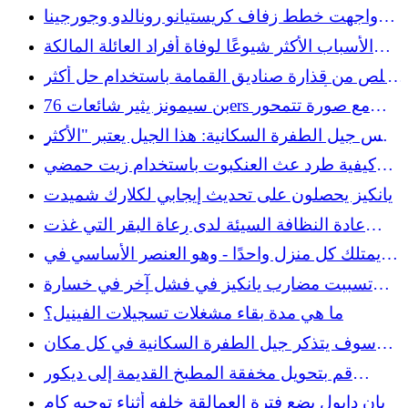
على طريق أوريغون
واجهت خطط زفاف كريستيانو رونالدو وجورجينا
رودريجيز عقبة
الأسباب الأكثر شيوعًا لوفاة أفراد العائلة المالكة
عبر التاريخ
تخلص من قذارة صناديق القمامة باستخدام حل أكثر
ثباتًا من أمازون يمكن استخدامه كمساحة للتخزين
بن سيمونز يثير شائعات 76ers مع صورة تتمحور
حول ليبرون جيمس
ليس جيل الطفرة السكانية: هذا الجيل يعتبر "الأكثر
توتراً"
كيفية طرد عث العنكبوت باستخدام زيت حمضي
عطري لا يتحمله
يانكيز يحصلون على تحديث إيجابي لكلارك شميدت
عادة النظافة السيئة لدى رعاة البقر التي غذت
المرض - وأدت إلى الحظر العام
يمتلك كل منزل واحدًا - وهو العنصر الأساسي في
المطبخ العتيق لاستخدامه في تخزين سطح العمل
تسببت مضارب يانكيز في فشل آخر في خسارة
الأنيق
مخيبة للآمال أمام الكاردينالز
ما هي مدة بقاء مشغلات تسجيلات الفينيل؟
سوف يتذكر جيل الطفرة السكانية في كل مكان
منتجات النظافة هذه من الستينيات
قم بتحويل مخفقة المطبخ القديمة إلى ديكور
اليعسوب اللطيف في الفناء الخلفي
بريان دابول يضع فترة العمالقة خلفه أثناء توجيه كام