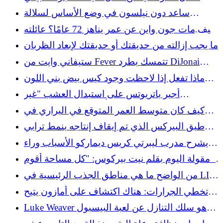
الذي يمكنك استخدامه لبناء جدار استنادي
ساعد دون نيلسون في وضع الأساس لسلالة
ووريورز من خلال جلب ستيف كاري إلى منطقة
كيف مات جون واين عن عمر يناهز 72 عامًا؟ عائلته
الخليج
تواصل القتال اليوم
ما يجب إزالته من حديقتك أو حديقتك لإبعاد الظربان
ستيفاني وايت من Fever تتمسك بطرد DiJonai
Carrington
ماذا تفعل إذا لاحظت وجود كيس بيض بني اللون
في منزلك
أُجبر باتريوتس على استبدال العشب "غير
المتوافق" قبل أيام من مباراة كولتس
كيف كان متوسط ​​العمر المتوقع في البراري في
القرن التاسع عشر؟
طبق البيركس الذي تم إيقاف إنتاجه بنمط ترابي
والذي يسعدنا أن نجده في متاجر التوفير
يشرح مدرب ليبرتي كريس ديماركو الأسباب وراء
قرار بيتنيجا لاني-هاميلتون
مقولة اليوم بقلم نيت بيركوس: "كل مساحة أقوم
بتصميمها تحتوي على شيء قديم..."
من الواضح ما هي مناطق الجذب الرئيسية في LIV
Golf New York
تخطي الجرارات: هناك اكتشاف على أمازون يتيح
لك الحفاظ على الممرات المرصوفة بالحصى
Luke Weaver هو سلك التنازل عن لعبة البيسبول
باستخدام جزازة العشب
الخيالي بعد الموعد النهائي للتجارة وهو هدف يجب