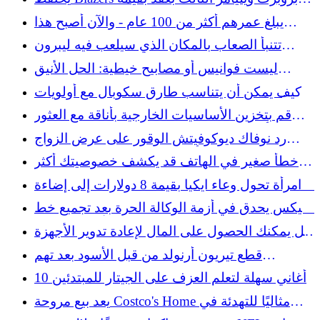
44 مليون دولار
يبلغ عمرهم أكثر من 100 عام - والآن أصبح هذا
المخزن العتيق النادر الذي نريده في منازلنا
تتنبأ الصعاب بالمكان الذي سيلعب فيه ليبرون
جيمس الموسم المقبل بعد خروج ليكرز
ليست فوانيس أو مصابيح خيطية: الحل الأنيق
للمناظر الطبيعية الذي يضيء حديقتك
كيف يمكن أن يتناسب طارق سكوبال مع أولويات
المواعيد النهائية التجارية لليانكيز؟
قم بتخزين الأساسيات الخارجية بأناقة مع العثور
على أمازون متعدد الاستخدامات والذي يبدو رائعًا
رد نوفاك ديوكوفيتش الوقور على عرض الزواج
الذي تقدم به أحد المعجبين بعد فوزه ببطولة
خطأ صغير في الهاتف قد يكشف خصوصيتك أكثر
ويمبلدون
مما تتوقع
امرأة تحول وعاء ايكيا بقيمة 8 دولارات إلى إضاءة
محيطة تبدو جيدة
نيكس يحدق في أزمة الوكالة الحرة بعد تجميع خط
الأساس القوي
هل يمكنك الحصول على المال لإعادة تدوير الأجهزة
القديمة؟
قطع تيريون أرنولد من قبل الأسود بعد تهم
الاختطاف والسرقة
10 أغاني سهلة لتعلم العزف على الجيتار للمبتدئين
يعد بيع مروحة Costco's Home مثاليًا للتهدئة في
الرابع من يوليو