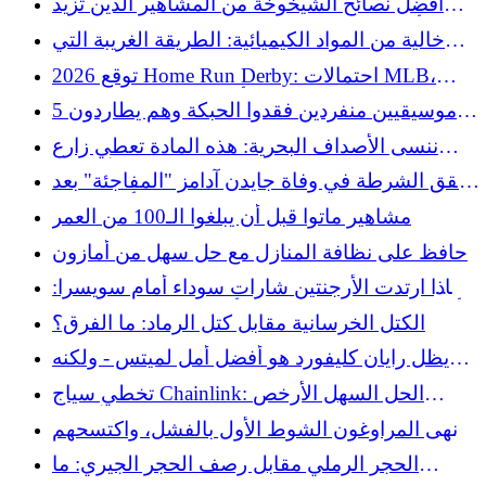
أفضل نصائح الشيخوخة من المشاهير الذين تزيد
أعمارهم عن 50 عامًا في عام 2026 حتى الآن
خالية من المواد الكيميائية: الطريقة الغريبة التي
تتعامل بها جنوب كاليفورنيا مع البعوض
توقع 2026 Home Run Derby: احتمالات MLB،
اختيارات، أفضل رهان ليوم الاثنين
5 موسيقيين منفردين فقدوا الحبكة وهم يطاردون
صوتًا جديدًا
ننسى الأصداف البحرية: هذه المادة تعطي زارع
الأسمنت DIY نفس سحر الشاطئ
تحقق الشرطة في وفاة جايدن آدامز "المفاجئة" بعد
كأس العالم
مشاهير ماتوا قبل أن يبلغوا الـ100 من العمر
حافظ على نظافة المنازل مع حل سهل من أمازون
لماذا ارتدت الأرجنتين شارات سوداء أمام سويسرا:
أنطونيو راتين، الرجل الذي ألهم البطاقات الحمراء
الكتل الخرسانية مقابل كتل الرماد: ما الفرق؟
والصفراء في كرة القدم
يظل رايان كليفورد هو أفضل أمل لميتس - ولكنه
معيب - في إنقاذ عمليات البيع في عام 2023
تخطي سياج Chainlink: الحل السهل الأرخص
والأرخص
أنهى المراوغون الشوط الأول بالفشل، واكتسحهم
Dbacks
الحجر الرملي مقابل رصف الحجر الجيري: ما