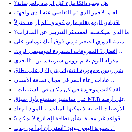
هل يجب دائمًا ملء كتل الرماد بالخرسانة؟
العلم الأحمر الذي تم التغاضي عنه الذي واجهته
كارلي سيمون قبل تشخيص مرض باركنسون
اقتباس اليوم بقلم ماري كوندو: "لم أر بعد منزلاً
يفتقر إلى مساحة تخزين كافية." المشكلة الحقيقية
ما الذي سيكشفه المعسكر التدريبي عن الطائرات؟
هي..."
تميمة الدوري الصغير ترمي فوق أليك توماس على
سكوتر
أفضل 5 المعزوفات المنفردة لموسيقى الروك
الناعمة في كل العصور
مقولة اليوم بقلم بروس سبرينغستين: "التحدي
الكبير لمرحلة البلوغ هو..."
انتشر رئيس جمهورية التشيك بيتر بافيل على نطاق
واسع بعد أن ظهر متخفيًا في سباق الجائزة الكبرى
عادات رعاة البقر في مجال نظافة الأسنان
المجري F1 كمصور
المستخدمة في الغرب المتوحش والتي من شأنها
لقد كانت موجودة في كل مكان في الستينيات -
أن تثير اشمئزاز الناس اليوم
والآن أصبحت مجموعة الأدوات القديمة التي
علي سانشيز يستمتع بأول سباق MLB على أرضه
ستشعر بسعادة غامرة للعثور عليها
الذي طال انتظاره: "أعيش الحلم"
الأرضيات الصلبة لا يمكنها المنافسة: المواد المعاد
تدويرها ذات سحر تاريخي أكبر
5 قواعد غير معلنة بشأن نظافة الطائرة لا يمكن
للمضيفات أن يتحملن خرقها
مقولة اليوم لبونو: "أتمنى أن أبدأ من جديد..."