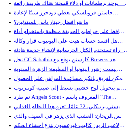
لا يوجد برطمانات أو دلاء قبيحة: هناك طريقة رائعة
لإنشاء محطة رشفة الملقحات
جاستن فروبلسكي يعطي دودجرز سببًا لإعادة
التفكير في تناوب التصفيات
ما هو أفضل جيتار باس للمبتدئين؟
حافظ على خراطيم الحديقة منظمة باستخدام أداة
ذكية تعمل بالبطارية من أمازون
هل أفسد حساب هيت على اليوتيوب قرار وكالة
ليبرون المجانية؟
امرأة تستخدم الكتل الخرسانية لإنشاء حديقة هادئة
تتمنى الخير بميزانية محدودة
نجل CC Sabathia كارستن يوقع مع Brewers بعد
مشروع MLB
ليست زهور البتونيا أو القطيفة: الزهرة السنوية
المشمسة المشرقة لحديقتك الحاوية
يمكن لفريق يانكيز مساعدة المراهن على الحصول
على ربح من 5 أرجل بقيمة 141 ألف دولار
قم بتحويل لوح خشبي بسيط إلى صينية كونترتوب
أنيقة مع مقابض أبواب مُقتصدة
تم طرد Angels Scout - المعروف باسم "The
Baseball Spy" - لتسجيله مدربي Rockies
كريستي برينكلي، 72 عامًا، تعزو هذا النظام الغذائي
إلى مظهرها المميز الذي يصمد أمام اختبار الزمن
ليس الريحان: العشب الذي يزهر في الصيف والذي
تحبه الملقحات ويمنحك نباتات الفلفل المزدهرة
لاعب الريدز كاليب فيرغسون ينزع أحشاء الحكم