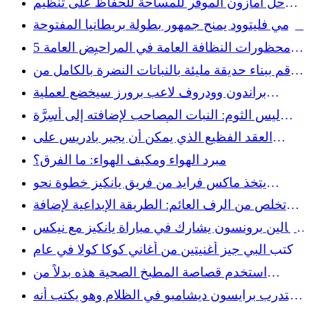
حل أمازون الموفر للمساحة للحفاظ على تنظيم
فوضى المحفظة
تومي فليتوود يمنح جمهور بطولة بريطانيا المفتوحة
شيئًا يحلم به
5 محظورات النظافة العامة في المراحيض العامة
مذنبون في أول 5 دقائق
قم ببناء حديقة مليئة بالنباتات النضرة بالكامل من
الكتل الخرسانية
براندون وودروف لاعب برورز سيخضع لعملية
جراحية في نهاية الموسم
ليس الثوم: النبات المصاحب لإضافته إلى أسِرَّة
الحديقة من أجل ازدهار الخضر الورقية
العقد الفظيع الذي يمكن أن يجبر بادريس على
التجارة المحتملة مع ميسون ميلر
مبرد الهواء ومكيف الهواء: ما الفرق؟
يتخذ ماكس فرايد من فريق يانكيز خطوة نحو
التعافي من الإصابة مع بداية إعادة التأهيل الثلاثية
تخلص من الرف العائم: الطريقة الإبداعية لإضافة
مساحة تخزين إلى الحمام
جالين برونسون يشارك في مباراة يانكيز مع نيكس
بخمسة قبعات
كتب البي جيز أغنيتين من أغاني كوكا كولا في عام
1968 - ولم يبدوا شيئًا متشابهًا
استخدم قصاصة المطبخ الصحية هذه بدلاً من
القهوة المطحونة لصنع الأسمدة بنفسك
يتدرب برايسون ديشامبو في الظلام وهو يكتب أنه