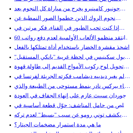
العالم القديم لإضافة مساحة تخزين إلى مطبخك
جونيور كامينيرو يخرج من مباراة كل النجوم بعد
تعرضه لضربة في يده في مشهد مخيف
نجوم الروك الذين حطموا الصور النمطية عن
العلاقات طويلة الأمد
إذا كنت تحب الطيور في الفناء، فكر مرتين في
إزالة هذا النبات السام
انتقد منظمو الألعاب الأولمبية لعدم دفع رواتب 60
ألف متطوع
اشحذ مقشرة الخضار باستخدام أداة تمتلكها بالفعل
بول سكينيس في لحظة غريبة "يانكي المستقبل"
في مباراة كل النجوم
تحويل لوح ركوب الأمواج القديم إلى طاولة قهوة
أنيقة باستخدام أداة ذكية
لم يغير ديدييه ديشامب فكرته الجريئة لفرنسا في
نصف نهائي كأس العالم
وعاء بيركس نادر بنمط مستوحى من الطبيعة والذي
يحلم هواة الجمع بالعثور عليه
جوردان سبيث عازم على إنهاء الجفاف في العودة
إلى موقع بطولة بريطانيا المفتوحة
تخلص من حامل المناشف: حوّل قطعة أساسية في
غرفة النوم إلى حل تخزين يمكنك صنعه بنفسك
يكشف توني رومو عن سبب "بسيط" لعدم تركه
ويبدو رائعًا
فريق Cowboys مطلقًا لمطاردة Super Bowl بعيد
ما هي مدة استمرار مضخمات الجيتار؟
المنال