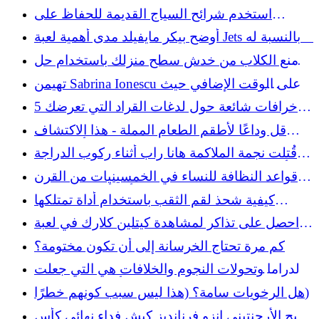
لكونه في الطريق: "الأم السمينة - كير"
استخدم شرائح السياج القديمة للحفاظ على
خراطيم الحديقة نظيفة ومنظمة
أوضح بيكر مايفيلد مدى أهمية لعبة Jets بالنسبة له
في الفيديو الجديد
امنع الكلاب من خدش سطح منزلك باستخدام حل
سهل
تهيمن Sabrina Ionescu على الوقت الإضافي حيث
تهرب Liberty بالفوز على Wings
5 خرافات شائعة حول لدغات القراد التي تعرضك
للخطر
قل وداعًا لأطقم الطعام المملة - هذا الاكتشاف
الذي يعود إلى الثمانينيات هو طريقة أكثر مرحًا
قُتلت نجمة الملاكمة هانا راب أثناء ركوب الدراجة
للاستمتاع بتناول وجبة
بعد أن قام صديقها بلفتة بريئة تمامًا: رجال الشرطة
قواعد النظافة للنساء في الخمسينيات من القرن
الماضي والتي من شأنها أن تترك الجيل Z في حيرة
كيفية شحذ لقم الثقب باستخدام أداة تمتلكها
من أمره
بالفعل
احصل على تذاكر لمشاهدة كيتلين كلارك في لعبة
WNBA All-Star Game 2026
كم مرة تحتاج الخرسانة إلى أن تكون مختومة؟
الدراما وتحولات النجوم والخلافات هي التي جعلت
كأس العالم ناجحًا
هل الرخويات سامة؟ (هذا ليس سبب كونهم خطرًا)
أصبح الأرجنتيني إنزو فرنانديز كبش فداء نهائي كأس