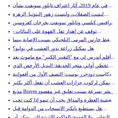
أجواء استراحة كل النجوم
في عام 2019، أثار اعتراف تايلور سويفت بشأن
النظافة حول ساقيها محادثة وطنية
ليست الصقلاب، وليست زهور البتونيا: الزهرة
السنوية الصغيرة المحبوبة التي تحبها الفراشات
ترافيس كيلسي وتايلور سويفت يخرجان كعروسين
لحضور حفل زفاف جوجو سميث شوستر
توقف عن إهدار تفل القهوة على النباتات -
استخدمه في هذا العمل المريح بدلاً من ذلك
سقط حارس المرمى البلجيكي بسبب الإصابة بينما
يومض البديل في خسارة قاسية
هل يمكنك زراعة بذور العشب في يوليو؟
يتأقلم أندرس لي مع "التغيير الكبير" مع ماموث بعد
مسيرة طويلة في الجزيرة
تخطي أواني متجر الحديقة: البديل الأرخص الذي
سيضيف لمسة ريفية
بودكاست دودجرز بوست: النصف الأول من أفعوانية
روكي ساساكي
يمكن لركوب جزازات العشب أن تفعل أكثر بكثير
من مجرد قص العشب
مذيع Braves ينتشر بسرعة بسبب تعليق غير مقصود
يحتفل بميلاد طفل
العشبة العطرة والمذاق يجب أن تنمو إذا كنت تحب
الريحان
هل يستطيع يانكيز الانسحاب من الدوامة قبل
إحداث ضرر طويل الأمد؟
لا النحاس ولا القهوة: الفاكهة اللذيذة التي يمكن أن