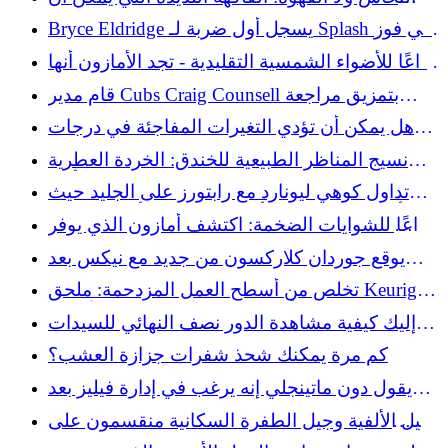
تساعد في التخلص من الرخويات
Bryce Eldridge يسجل أول ضربة لـ Splash في فوز
العمالقة على Rockies
وداعًا للأضواء الشمسية التقليدية - تجد الأمازون أنها
تعمل كديكور للحديقة
قام مدير Cubs Craig Counsell بتمزيق مراجعة
الإعادة "غير المنطقية".
هل يمكن أن تؤدي التغيرات المفاجئة في درجات
الحرارة إلى إتلاف جيتارك - حتى لو كان ذلك في
نسيج المناظر الطبيعية للخندق: الخردة العطرية
حالة ما؟
التي تم التغاضي عنها هي بديل طبيعي أكثر
تداول كوهي ليونارد مع رابتورز على الجليد حيث
أدى تحقيق كليبرز أسبيريشن إلى تأخير الصفقة
وداعًا للشوايات الضخمة: اكتشف أمازون الذي يوفر
المساحة ويتضاعف كطاولة
يوقع جوردان كلاركسون من جديد مع نيكس بعد
انتهاء البطولة مع تبلور القائمة
تخلص من أسطح العمل المزدحمة: ملحق Keurig
من أمازون يتضاعف كمخزن للأكواب
إليك كيفية مشاهدة الدور نصف النهائي للسيدات
في بطولة ويمبلدون 2026 مجانًا
كم مرة يمكنك شحذ شفرات جزازة العشب؟
يقول دون ماتينجلي إنه يرغب في إدارة فيليز بعد
هذا الموسم
جيل الألفية وجيل الطفرة السكانية منقسمون على
قرار طبيب واحد كبير