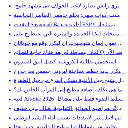
التي لا تستطيع الطيور الطنانة مقاومتها
جيري رايس يطارد لاعب الجولف في مشهد جامح:
"أيهما؟"
ليست أدوات طهي: يحلم جامعي العناصر النحاسية
العتيقة بالعثور عليها
انتقدت Savannah Bananas أداء ESPY بينما قاد
Dave Portnoy رد الفعل العنيف
منتجات ايكيا الجديدة والمثيرة التي ستطرح على
الرفوف في أغسطس 2026
تقول إيمان شومبيرت إن ليكرز وقع مع جوناثان
كومينجا
لماذا ببساطة لم يعد هناك حاجة لنصائح Q بعد الآن
استخدمي بطانية الكروشيه كبديل أنيق لصندوق
المجوهرات التقليدي
ليكرز لديه خطط مفاجئة لبروني جيمس بعد خروج
ليبرون
هل يشيخ جيل الألفية بشكل أسرع من جيل الطفرة
السكانية؟
ما هي تكلفة إضافة مطبخ إلى المرآب الخاص بك؟
لعبة All-Star 2026 تسلط الضوء فقط على مشاكل
MLB
وداعًا لخراطيم الحدائق التقليدية: هناك بديل خفيف
الوزن من أمازون
باتي لابيل تثير الانتقادات بسبب أداء النشيد الوطني
في لعبة MLB All-Star لعام 2026 في فيلادلفيا
تخلص من شفاطات المطبخ التقليدية: جرب هذا