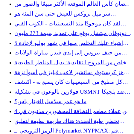
الأساسية هذه لتنظيف الشواية الخاصة بك
قمصان كأس العالم الموقعة الأكثر مبيعًا والصور من
أكبر بائع تذكارات FIFA في العالم
سر ميل بروكس للعيش حتى سن المئة هو
الابتسامة المضمونة
لقد كان موجودًا منذ التسعينيات - الكوب الفني
الذي يحلم هواة الجمع بالعثور عليه في متاجر
دونوفان ميتشل يوقع على تمديد بقيمة 273 مليون
التوفير
دولار مع كافالييرز
5 أشياء عليك التخلص منها في شهر يوليو لإعادة
ضبط منزلك وحديقتك
من جيف بيزوس إلى إيدي فيدر: مباراة الولايات
المتحدة الأمريكية وبلجيكا تجذب النجوم إلى سياتل
تخلص من المروج التقليدية: بديل المناظر الطبيعية
لحضور كأس العالم
في كولورادو الذي سينجو من الجفاف
هز كريستوفر سانشيز لاعب فيليز في أسوأ نزهة
في مسيرته المهنية
كل مطبخ من السبعينيات كان يتمتع به - اكتشف
متجر التوفير القديم الذي يبدو جيدًا على أسطح
فولارين بالوغون في تشكيلة USMNT ضد بلجيكا
العمل
مع احتدام دراما البطاقة الحمراء
ما هو عمر سلاسل الغيتار باس؟
4 من عملاء مطعم النظافة المحظورين مذنبون في
الدقائق العشر الأولى
تخطي طية العقدة: هناك طريقة لطيفة لتعليق
المناشف
الرمز الترويجي لـ Polymarket NYPMAX: قم