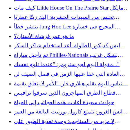
وارد
كيف مات Little House On The Prairie Star مايكل
لاندون؟ عائلته لا تزال ترفع مستوى الوعي اليوم
تخلص من المبيدات الحشرية: إليك زيتًا عطريًا
أساسيًا لإبعاد النمل
ينتشر خطأ Jung Hoo Lee المحرج في خسارة
العمالقة
ما هو عمر فرشاة الأسنان؟
ليس كديكور للطاولة: أعد استخدام شاكر السكر
المتوفر للحفاظ على العناصر مرتبة ومنظمة
تم تأجيل مباراة Phillies-Nationals بشكل غريب
حيث أضاء وجه Trea Turner باللون الأخضر
مقولة اليوم لجو سترومر: "عندما تلوم نفسك..."
العادة التي عفا عليها الزمن في فصل الصيف لن
يفعلها جيل الألفية اليوم
اقتباس اليوم بقلم هيلاري فار: "الأمر لا يتعلق بقيمة
القطع." الأمر يتعلق بقيمة..."
قطاع الطرق المهاجرون الذين سرقوا ترافيس
كيلسي وجو بورو خلال مباريات الدوري الوطني
حوادث سعيدة أعادت هذه العجائب إلى الحياة
لكرة القدم الأمريكية خارج ملعبهم سيواجهون
انسَ الغرور: تتمتع كارول بورنيت البالغة من العمر
العدالة الأمريكية
93 عامًا بواقعية مضحكة في التعامل مع جسدها
لا مزيد من السناجب: وحدة تغذية الطيور على
أمازون التي تطرد الآفات وتحمل 5 أرطال من