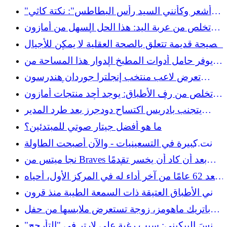
بإيداع 20 دولارًا واحصل على 50 دولارًا مقابل UFC
"أشعر وكأنني السيد رأس البطاطس": نكتة كاثي
329
لي جيفورد حول عملياتها الجراحية تنتمي إلى
تخلص من عربة اليد: هذا الحل السهل من أمازون
الكوب
يجعل صيانة الفناء أسهل بـ 10 مرات
نصيحة قديمة تتعلق بالصحة العقلية لا يمكن للأجيال
الشابة أن تتحملها
يوفر حامل أدوات المطبخ الدوار هذا المساحة من
خلال وضع جميع أدواتك في متناول يدك
تعرض لاعب منتخب إنجلترا جوردان هندرسون
لإصابة غريبة خلال الاحتفال بكأس العالم
تخلص من رف الأطباق: يوجد أحد منتجات أمازون
يبدو أنيقًا ويحافظ على أسطح العمل جافة
يتجنب بادريس اكتساح دودجرز بعد طرد المدير
مبكرًا
ما هو أفضل جيتار صوتي للمبتدئين؟
كانت كبيرة في التسعينيات - والآن أصبحت الطاولة
الجانبية التي نريدها في منازلنا
نجا ميتس من Braves بعد أن كاد أن يخسر تقدمًا
بسبع أشواط في المركز التاسع
بعد 62 عامًا من آخر أداء له في المركز الأول، أحياه
بول مكارتني في حفل زفاف تايلور سويفت
أواني الأطباق العتيقة ذات السمعة الطيبة منذ قرون
من حيث المتانة
باتريك ماهومز، زوجة تستعرض ملابسها من حفل
زفاف ترافيس كيلسي وتايلور سويفت
انسَ البيكيني: سبب رغبة علي لارتر في "التأرجح"