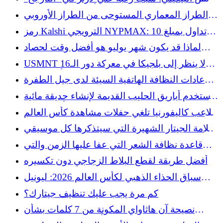
في سن الثمانين هو أنجيلا نوريس النقية
الطراز المعماري المستوحى من الطراز الأوروبي
وله جذور في دالاس، تكساس
رمز Kalshi الترويجي NYPMAX: تداول بمبلغ 10
دولارات واحصل على 15 دولارًا مقابل Mets vs.
لماذا قد يكون شهر يوليو هو أفضل وقت لحصاد
Braves
الثوم في حديقتك؟
USMNT لا ينظر إلى بلجيكا في معركة دور الـ16
لكأس العالم
عادات النظافة الهاتفية السيئة لدى جيل الطفرة
السكانية لا تستطيع الأجيال الشابة تحملها
استخدم أباريق الحليب القديمة لإنشاء حديقة مائية
خاصة بك باستخدام أدوات ذكية
ملاعب كاليفورنيا تلغي حفلات مشاهدة كأس العالم
قبل مباراة المكسيك وإنجلترا
علامة الجيتار الشهيرة التي سيتذكرها كل موسيقي
في الستينيات
قاعدة نظافة الشعر التي عفا عليها الزمن والتي
تركها جيل الألفية وراءهم
أفضل طريقة لقطع البلاط الزجاجي دون تكسيره
سباق الحذاء الذهبي لكأس العالم 2026: ليونيل
ميسي يعزز الصدارة
كم مرة يجب عليك تنظيف جيتارك؟
نصيحة آن هاثاواي المكونة من 7 كلمات بشأن
الشيخوخة مثالية جدًا لدرجة أنها تنتمي إلى ملصق