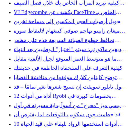
مدفوعة الأجر
كيفية تبريد المرآب الخاص بك خلال فصل الصيف
باستخدام حل سهل التثبيت
VJ Edgecombe يكشف عن FaceTime الخاص بـ
LeBron James والذي تركه "geekin"
تحويل أرضيات الحجر المكسور إلى مساحة تخزين
مجوهرات أنيقة من خلال عملية إعادة تدوير ذكية
ميغان رابينو تهاجم صوفي كننغهام لالتقاط صورة
مع رايلي جاينز
تحافظ خطوة الصيانة السريعة هذه على مظهر
النشارة أكثر نضارة بمقدار 10 مرات على مدار
ديفين ماكورتي: سيتم "اختبار" الوطنيين بعد انتهاء
العام
موسم مايك فرابيل المثير للجدل
ما هو متوسط ​​العمر المتوقع لجيل الألفية مقابل
جيل الطفرة السكانية؟
كيفية التعرف على السلحفاة الخاطفة في حديقتك
توضح كايتلين كلارك موقفها من مناقشة القضايا
الساخنة
تقول تايلور سويفت إن نسيج شعرها تغير تمامًا – قد
يفسر العلم السبب
12 أداة من أدوات Ryobi بخصومات كبيرة في
أغسطس 2026
كيسي ميز "محرج" من أسوأ بداية مسيرته في أول
ظهور لبادريس
لقد حطمت جون سكويب التوقعات لما يفترض أن
تكون عليه التسعينات
10 أدوات استخدمها الرواد للبقاء على قيد الحياة