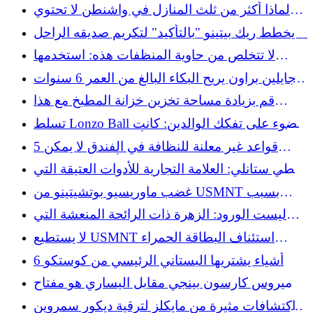
هيوبرت هوركاتش، أفضل الرهانات، التنبؤ
لماذا أكثر من ثلث المنازل في واشنطن لا تحتوي
على مكيفات هواء؟
يخطط ريك بيتينو "بالتأكيد" لتكريم صديقه الراحل
كيني كلاين
لا تتخلص من حاوية المنظفات هذه: استخدمها
لزراعة جميلة يمكنك صنعها بنفسك
جايلين براون يريح البكاء البالغ من العمر 6 سنوات
بعد التجارة
قم بزيادة مساحة تخزين خزانة المطبخ مع هذا
الخدع الجميل من Villeroy & Boch من Lenox
تسلط Lonzo Ball الضوء على تفكك الوالدين: كانت
أمي "أجبرت على المغادرة" LaVar Ball
5 قواعد غير معلنة للنظافة في الفندق لا يمكن
لمدبرة المنزل أن تتحمل خرقها
تخطي ستانلي: العلامة التجارية للأدوات العتيقة التي
تبحث عنها في متاجر التوفير
غضب ماوريسيو بوتشيتينو من USMNT بسبب
البطاقة الحمراء التي حصل عليها فولارين بالوغون
ليست الورود: الزهرة ذات الرائحة المنعشة التي
ستحتاجها في حديقتك
لا يستطيع USMNT استئناف البطاقة الحمراء
المثيرة للجدل التي حصل عليها فولارين بالوغون
6 أشياء يشتريها البستاني الرئيسي من كوستكو
هوميروس كارسون بينجي مقابل اليساري هو مفتاح
إيجابي واحد في خسارة ميتس
اكتشافات مثيرة من مايكلز لترقية ديكور سمروين