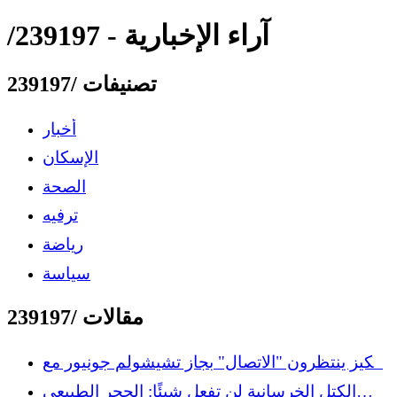
/239197 - آراء الإخبارية
تصنيفات /239197
أخبار
الإسكان
الصحة
ترفيه
رياضة
سياسة
مقالات /239197
يانكيز ينتظرون "الاتصال" بجاز تشيشولم جونيور مع
استمرار الركود الهجومي
الكتل الخرسانية لن تفعل شيئًا: الحجر الطبيعي