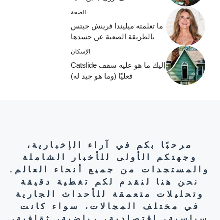
الصحة
ما تعلمته ميليندا فرينش جيتس
بالطريقة الصعبة عن جسدها
الإسكان
إليك ما هو عليه سقف Catslide
فعليًا (وما هو جيد له)
مرحبًا بكم في آراء الإخبارية،
وجهتكم الأولى للأخبار الشاملة
والمستجدات من جميع أنحاء العالم.
نحن هنا لنقدم لكم تغطية دقيقة
وتحليلات متعمقة للأحداث الجارية
في مختلف المجالات، سواء كانت
سياسية، اقتصادية، رياضية، ثقافية،