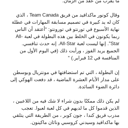
ما يقرب من عقد من الزمان.
وقال كونور ماكدافيد من فريق Team Canada ، الذي
كان له يد كبيرة في تصميم مسابقة المهارات في عطلة
نهاية الأسبوع في تورنتو في تورونتو: “أعتقد أن الناس
ربما يكونون في الخلط بين هذه البطولة في لعبة All-
Star”. إنها ليست لعبة All-Star. إنه حدث تنافسي.
الجميع يريد الفوز ، ورأيت ذلك (في اليوم الأول من
المنافسة في 12 فبراير.) “
إن البطولة ، التي تم استضافتها في مونتريال وبوسطن
على مدار الأيام العشرة الماضية ، قد دفعت الهوكي إلى
دائرة الضوء السائدة.
لم يكن ذلك ممكنًا بدون شراء لا شك فيه من اللاعبين ،
الذين قدموا كل ما لديهم في كل لعبة لعبوا. تعجب
مدرب فريق كندا ، جون كوبر ، من الطريقة التي يتلقي
بها ماكدافيد وسيدني كروسبي وناثان ماكينون.