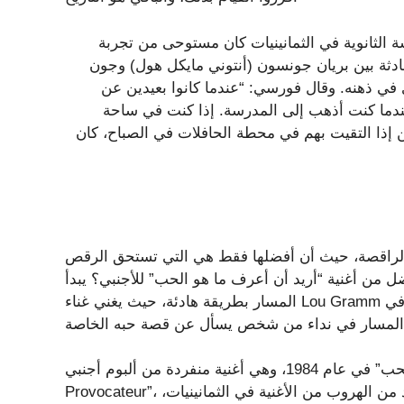
ة الثانوية في الثمانينيات كان مستوحى من تجربة
 فورسي لصحيفة The Guardian، فإن المحادثة بين بريان جونسون (أنتوني مايكل هول) وجون
 فيلم The Breakfast Club أثارت ذكرى في ذهنه. وقال فورسي: “عندما كانوا بعيدين عن
عندما كنت أذهب إلى المدرسة. إذا كنت في ساحة
ن إذا التقيت بهم في محطة الحافلات في الصباح، كان
ت الراقصة، حيث أن أفضلها فقط هي التي تستحق الرقص
فضل من أغنية “أريد أن أعرف ما هو الحب” للأجنبي؟ يبدأ
المسار بطريقة هادئة، حيث يغني غناء Lou Gramm على لحن ناعم يحرك القلب (والقدمين). تتصاعد الدراما في
تم إصدار أغنية “أريد أن أعرف ما هو الحب” في عام 1984، وهي أغنية منفردة من ألبوم أجنبي “Agent
Provocateur”، ويمكن القول إنها الأغنية الأكثر شهرة للفرقة. لم يتمكن أحد من الهروب من الأغنية في الثمانينيات،