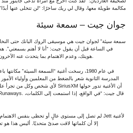
لصحيفة الغارديان: “لقد كنت أخرج مع امرأة تدعى جاينور منذ 
مكالمة طويلة معها، وقال لي ريك ساخرًا: “لن تتخلى عنها أبدً
جوان جيت – سمعة سيئة
في الساعة قبل أن يقول جيت: “أنا لا أهتم بسمعتي”. هذه 
هويتك، وعدم الاهتمام بما يتحدث عنه الآخرون عنك، ورفض تعريفات المجتمع لما يجب أن تكون عليه.
في عام 1980، رسخت أغنية “السمعة السيئة” مكان
المدرسة الثانوية شعر بالضغط من المعلمين وأولياء الأمور و
لأي شخص وكل من تجرأ على إخبارك بكي
“I Love Rock ‘n’ Roll”، إلا أن كلماتها لاقت صدىً متحديًا. أ