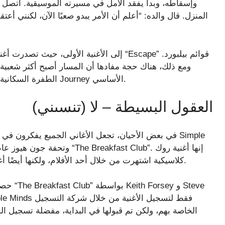
وإسقاطه، وبدأ يفقد الأمل في مسيرته الموسيقية. اتصل ها
المنزل. قال والده: “أعلم أن الأمر يبدو صعبًا الآن، لكنني أع
ومع ذلك، هناك حجة مفادها أن المسار أصبح أكثر شعبية
الطفرة السكانية هم من يضمنون أن تعرف عائلاتهم كل شيء عن مسار Journey الأساسي.
العقول البسيطة – لا (تنسىني)
في بعض الأحيان، تجعل الأغاني الجميع يفكرون في أفلام
كلاسيكية اشتهرت من خلال أحد الأفلام، ولكنها أيضًا أغنية مميزة وحنين للأشخاص الذين نشأوا في الثمانينيات.
الخاصة بهم، ولكن تم قبولها في البداية، مفضلة تسجيل ال