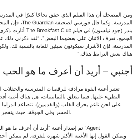
ومن المضحك أن هذا الفيلم الذي حقق نجاحًا كبيرًا في المدرس
المدرسة. وكما قال
بندر (جود نيلسون) في
الجميع، تعرف الاثنان على بعضهما البعض”. “لقد ذكرني ذلك 
المدرسة، فإن الأشرار سيكونون سيئين للغاية بالنسبة لك، ولك
هناك بعض الترابط هناك.”
أجنبي – أريد أن أعرف ما هو الحب
تعتبر أغنية القوة مرادفة للرقصات المدرسية والحفلا
البطيء عليها. فيما يتعلق بالثمانينيات، هل هناك أغنية أ
الجسر وفي الجوقة، حيث ينفجر المسار في نداء من شخص يسأل عن قصة حبه الخاصة.