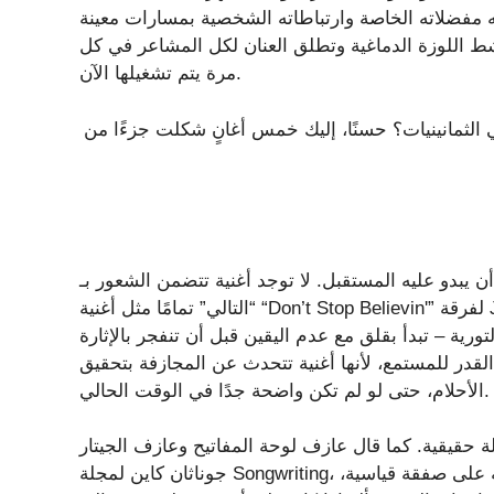
 مفضلاته الخاصة وارتباطاته الشخصية بمسارات معينة
شط اللوزة الدماغية وتطلق العنان لكل المشاعر في كل
مرة يتم تشغيلها الآن.
في الثمانينيات؟ حسنًا، إليك خمس أغانٍ شكلت جزءًا من
 يبدو عليه المستقبل. لا توجد أغنية تتضمن الشعور بـ
“التالي” تمامًا مثل أغنية “Don’t Stop Believin'” لفرقة Journey. بعيدًا عن ألبوم الفرقة “Escape” عام 1981، يظهر
تورية – تبدأ بقلق مع عدم اليقين قبل أن تنفجر بالإثارة
لقدر للمستمع، لأنها أغنية تتحدث عن المجازفة بتحقيق
الأحلام، حتى لو لم تكن واضحة جدًا في الوقت الحالي.
لة حقيقية. كما قال عازف لوحة المفاتيح وعازف الجيتار
جوناثان كاين لمجلة Songwriting، إنها مستوحاة من قصة حياته الخاصة حول كيفية توقيعه على صفقة قياسية،