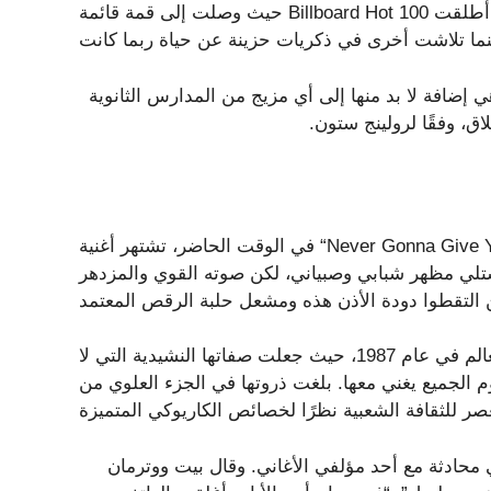
حيث وصلت إلى قمة قائمة Billboard Hot 100 في عام 1985. ومن المحتمل أيضًا أن تكون الأغنية هي التي أطلقت
 إضافة لا بد منها إلى أي مزيج من المدارس الثانوية
في الوقت الحاضر، تشتهر أغنية “Never Gonna Give You Up” لريك آستلي بصفاتها الخاصة بـ Rickroll، لكن الناس
ستلي مظهر شبابي وصبياني، لكن صوته القوي والمزدهر
استحوذت أغنية البوب ​​المبهجة والمفعمة بالحيوية على العالم في عام 1987، حيث جعلت صفاتها النشيدية التي لا
لجميع يغني معها. بلغت ذروتها في الجزء العلوي من Billboard Hot 100 وحصلت على البلاتين خمس مرات.
 محادثة مع أحد مؤلفي الأغاني. وقال بيت ووترمان