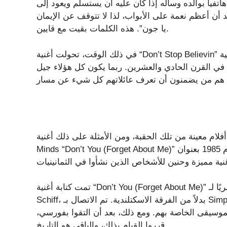
تفيا بوالده وسأله إذا كان عليه أن يستسلم ويعود إلى
تقد أن أعظم نعمة على الأبواب، لذا لا تتوقف عن الإيمان
يا جون”. هذه الكلمات بقيت مع قايين.
في ذلك الوقت، تحولت أغنية “Don’t Stop Believin” إلى الأغنية الأولى، حيث تصدرت أغنية “Escape” قوائم بيلبورد.
 في القرن الحادي والعشرين. ربما يكون كل هؤلاء جيل
 معينة من تلك الحقبة، ومن الأمثلة على ذلك أغنية Simple
Minds “Don’t You (Forget About Me)” وتحفة جون هيوز عام 1985 بعنوان “The Breakfast Club”. إنها أغنية روك
تمت كتابة أغنية “Don’t You (Forget About Me)” حصريًا لـ “The Breakfast Club” بواسطة Keith Forsey و Steve
Schiff، بدلاً من الفرقة الاسكتلندية. تم الاتصال بـ Simple Minds فقط لتسجيل الأغنية من خلال شركة التسجيل
موسيقى الخاصة بهم. ومع ذلك، بعد أن التقوا بفورسي،
قرروا القيام بذلك، والباقي هو التاريخ.