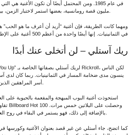
مليون قصة رومانسية، بعضها استمر لاختبار الزمن، بينما تلاشت أخرى في ذكريات حزينة عن حياة ربما كانت.
ومهما كانت الطريقة، فإن أغنية “أريد أن أعرف ما هو الحب” هي
في الثمانينيات. إنها أيضًا واحدة من أعظم 500 أغنية على الإطلاق، وفقًا لرولينج ستون.
ريك آستلي – لن أتخلى عنك أبدًا
ينسون مدى ضخامة المسار في الثمانينيات. ربما كان لدى آ
أسر المراهقين الذين التقطوا دودة الأذن هذه ومشعل حلبة الرقص المعتمد.
تقاوم ا
بالإضافة إلى ذلك، فهو يستمر في البقاء في روح العصر للثقافة الشعبية نظرًا لخصائص الكاريوكي المتميزة.
كما اتضح، جاء أستلي عن غير قصد بعنوان الأغنية وكورسها في