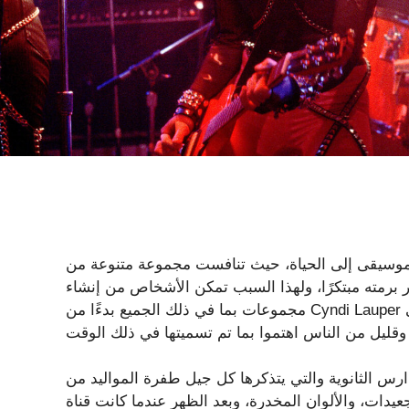
ها الموسيقى إلى الحياة، حيث تنافست مجموعة متنوعة من
ر برمته مبتكرًا، ولهذا السبب تمكن الأشخاص من إنشاء
مجموعات بما في ذلك الجميع بدءًا من Cyndi Lauper إلى A-ha وJourney، على الرغم من أن كل عمل يختلف جذريًا
ارس الثانوية والتي يتذكرها كل جيل طفرة المواليد من
يدات، والألوان المخدرة، وبعد الظهر عندما كانت قناة MTV لا