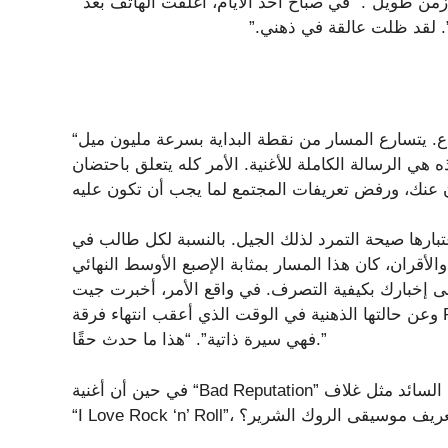
زمن طويل”. “في صباح أحد الأيام، أغلقت الهاتف بعد
ا”. لقد ظلت عالقة في ذهني.”
“سمعة سيئة” لجوان جيت هي موسيقى الروك البانك حتى النخاع. يتسارع المسار من نقطة البداية بسرعة مليون ميل
هي الرسالة الكاملة للأغنية. الأمر كله يتعلق باحتضان
تها باعتبارها صيحة التمرد لذلك الجيل. بالنسبة لكل طالب في
الأقران، كان هذا المسار بمثابة الإصبع الأوسط النهائي
فية التصرف. في واقع الأمر، أخبرت جيت SiriusXM أن الأغنية تدور حولها
وعن حالتها الذهنية في الوقت الذي أعقب انتهاء فرقة Runaways. قال جيت: “في الواقع، إذا استمعت إلى الكلمات،
فهي سيرة ذاتية”. “هذا ما حدث حقًا.”
في حين أن أغنية “Bad Reputation” لم تصل إلى مستوى عالٍ أو تحظى بنفس الاهتمام السائد مثل غلاف Jett لأغنية
ليس هذا هو تعريف موسيقى الروك الشرير؟