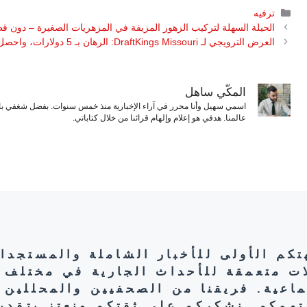
التصنيفات
ترفيه
الحيلة السهلة لتركيب الزهور المزيفة في المزهريات الصغيرة – دون ق
العرض الترويجي لـ DraftKings Missouri: الرهان بـ 5 دولارات، واحصل على 300 دولار على الفور في صورة رهانات إضافية
المكّي ساهل
اسمي سهيل وأنا محرر في آراء الإخبارية منذ خمس سنوات. بفضل شغفي بال
عالمنا. هدفي هو إعلام وإلهام قرائنا من خلال كتاباتي.
هتكم الأولى للأخبار الشاملة والمستجدا
ات متعمقة للأحداث الجارية في مختلف 
تماعية. فريقنا من الصحفيين والمحللين 
تهمكم. نشكركم على ثقتكم ونعتز بتقديم