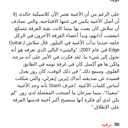
على الرغم من أن الأغنية تعتبر الآن كلاسيكية خالدة، إلا
أن أصل الأغنية يكمن في غنتها الافتتاحية، والتي تصادف
أن سلاش كان يعبث بها بينما كانت بقية الفرقة تتسكع.
انتعشت آذانهم، وبدأ أعضاء الفرقة الآخرون في الركل
خلفه عندما بدأت الأغنية في التبلور. قال سلاش لـGuitar
Edge في عام 2007: “والشيء التالي الذي تعرفه هو أنه
تحول إلى شيء ما. لقد فكرت في الأمر على أنه مزحة،
ولكن ها هو أكسل كان في غرفة نومه في الطابق
العلوي، وسمع ذلك.” في ذلك الوقت، كان روز يعدل
قصيدة عن صديقته آنذاك إيرين إيفرلي، والتي شكلت
أساس كلمات الأغنية. اعترف Slash بأنه وجد الأغنية
“سعيدًا”، بينما سرعان ما أصبحت المفضلة لدى روز. “لم
يكن لدي أي فكرة أنها ستصبح أكبر أغنية قدمتها الفرقة
على الإطلاق.”
التصنيفات
ترفيه