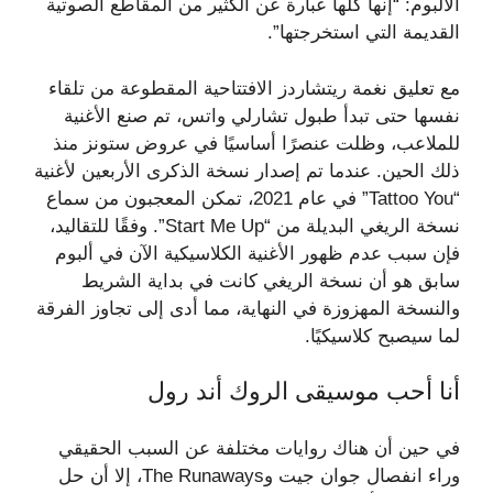
الألبوم: “إنها كلها عبارة عن الكثير من المقاطع الصوتية
القديمة التي استخرجتها”.
مع تعليق نغمة ريتشاردز الافتتاحية المقطوعة من تلقاء
نفسها حتى تبدأ طبول تشارلي واتس، تم صنع الأغنية
للملاعب، وظلت عنصرًا أساسيًا في عروض ستونز منذ
ذلك الحين. عندما تم إصدار نسخة الذكرى الأربعين لأغنية
“Tattoo You” في عام 2021، تمكن المعجبون من سماع
نسخة الريغي البديلة من “Start Me Up”. وفقًا للتقاليد،
فإن سبب عدم ظهور الأغنية الكلاسيكية الآن في ألبوم
سابق هو أن نسخة الريغي كانت في بداية الشريط
والنسخة المهزوزة في النهاية، مما أدى إلى تجاوز الفرقة
لما سيصبح كلاسيكيًا.
أنا أحب موسيقى الروك أند رول
في حين أن هناك روايات مختلفة عن السبب الحقيقي
وراء انفصال جوان جيت وThe Runaways، إلا أن حل