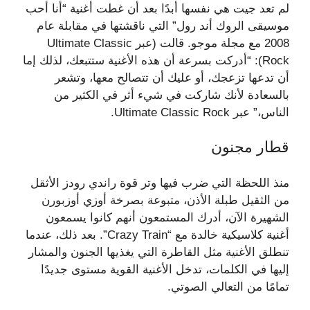
لم تعد جيت هي نفسها أبدًا بعد أن غطت أغنية “أنا أحب
موسيقى الروك أند رول” التي ناقشتها في مقابلة عام
2008 مع مجلة موجو. قالت (عبر Ultimate Classic
Rock): “أدركت بسرعة أن هذه الأغنية ستتبعك، لذلك إما
أن تدعها تزعجك، أو عليك أن تتصالح معها، وتشعر
بالسعادة لأنك شاركت في شيء أثر في الكثير من
الناس،” عبر Ultimate Classic Rock.
قطار مجنون
منذ اللحظة التي ضرب فيها وتر قوة راندي رودز الأثقل
من الثقيل طبلة الأذن، متبوعة بصرخة أوزي أوزبورن
الشهيرة الآن، أدرك المستمعون أنهم كانوا يسمعون
أغنية كلاسيكية خالدة مع “Crazy Train”. بعد ذلك، عندما
تنطلق الأغنية مثل القاطرة التي يغذيها الجنون والمشار
إليها في الكلمات، تدخل الأغنية القوية مستوى جديدًا
تمامًا من التعالي الصوتي.