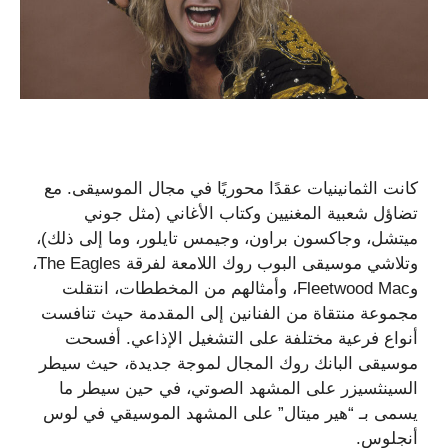
كانت الثمانينيات عقدًا محوريًا في مجال الموسيقى. مع
تضاؤل ​​شعبية المغنيين وكتاب الأغاني (مثل جوني
ميتشل، وجاكسون براون، وجيمس تايلور، وما إلى ذلك)،
وتلاشي موسيقى البوب ​​روك اللامعة لفرقة The Eagles،
وFleetwood Mac، وأمثالهم من المخططات، انتقلت
مجموعة منتقاة من الفنانين إلى المقدمة حيث تنافست
أنواع فرعية مختلفة على التشغيل الإذاعي. أفسحت
موسيقى البانك روك المجال لموجة جديدة، حيث سيطر
السينثسيزر على المشهد الصوتي، في حين سيطر ما
يسمى بـ “هير ميتال” على المشهد الموسيقي في لوس
أنجلوس.