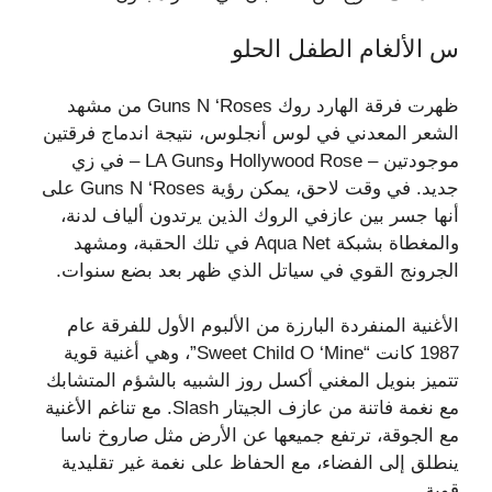
س الألغام الطفل الحلو
ظهرت فرقة الهارد روك Guns N ‘Roses من مشهد
الشعر المعدني في لوس أنجلوس، نتيجة اندماج فرقتين
موجودتين – Hollywood Rose وLA Guns – في زي
جديد. في وقت لاحق، يمكن رؤية Guns N ‘Roses على
أنها جسر بين عازفي الروك الذين يرتدون ألياف لدنة،
والمغطاة بشبكة Aqua Net في تلك الحقبة، ومشهد
الجرونج القوي في سياتل الذي ظهر بعد بضع سنوات.
الأغنية المنفردة البارزة من الألبوم الأول للفرقة عام
1987 كانت “Sweet Child O ‘Mine”، وهي أغنية قوية
تتميز بنويل المغني أكسل روز الشبيه بالشؤم المتشابك
مع نغمة فاتنة من عازف الجيتار Slash. مع تناغم الأغنية
مع الجوقة، ترتفع جميعها عن الأرض مثل صاروخ ناسا
ينطلق إلى الفضاء، مع الحفاظ على نغمة غير تقليدية
قوية.