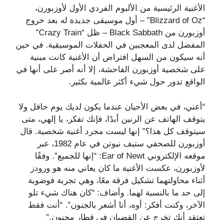
الأغنية الرئيسية من الألبوم الفردي الأول لأوزبورن،
“Blizzard of Oz” – أول موسيقى جديدة له بعد خروج
أوزبورن من Black Sabbath – ظل “Crazy Train”
المفضل لدى المعجبين في الحفلات الموسيقية. في حين
أنه سيكون من السهل افتراض أن الأغنية كانت مبنية
على شخصية أوزبورن الفاحشة، إلا أنه أصر على أنها في
الواقع تدور حول شيء أكثر عالمية بكثير.
“أعني، في بعض الأحيان عندما يكون لديك يوم حافل ولا
يتوقف الهاتف عن الرنين أبدًا، فإنك تفكر، يا إلهي، متى
سيتوقف كل هذا؟” إنها ليست مجرد أغنية شخصية. قال
أوزبورن للصحفي ستيف نيوتن في عام 1982، عبر
موقعه الإلكتروني Ear of Newt: “إنها للجميع”. وفقًا
لأوزبورن، عكست الأغنية ما كان يعاني منه هو ورودز
أثناء محاولتهما تشكيل فرقة معًا، وهي تجربة فوضوية
إلى حد ما بالنسبة لهما. وأضاف: “كان هناك شيء تلو
الآخر، وكنت أفكر: أوه، أنا أشعر بالجنون”. “أنت فقط
تعتقد أنك تخرج عن القضبان في قطار مجنون.”