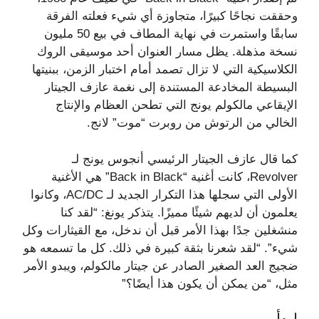
وحققت نجاحًا كبيرًا، متجاوزة أي شيء فعلته الفرقة
سابقًا واستمرت في نهاية المطاف في بيع 50 مليون
نسخة مذهلة. يظل مسار العنوان أحد موسيقى الروك
الكلاسيكية التي لا تزال تصمد أمام اختبار الزمن، ببنيتها
البسيطة المخادعة المستندة إلى نغمة عازف الجيتار
الإيقاعي مالكولم يونج التي تطحن العظام والإنتاج
الخالي من الرتوش من روبرت “موت” لانج.
كما قال عازف الجيتار الرئيسي أنجوس يونج لـ
Revolver، كانت أغنية “Back in Black” هي الأغنية
الأولى التي سجلها هذا التكرار الجديد لـ AC/DC، وكانوا
يعلمون أن لديهم شيئًا مميزًا. يتذكر يونغ: “لقد كنا
منشغلين جدًا بهذا الأمر قبل أن ندخل، مع القيثارات وكل
شيء”. “لقد شعرنا بثقة كبيرة في ذلك. كل ما تسمعه هو
ضجيج العد الصغير الصادر عن جيتار مالكولم، ويبدو الأمر
مثل، “من يمكن أن يكون هذا أيضًا؟”