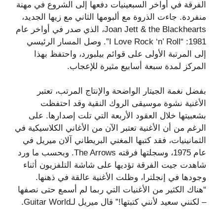
الفرقة في أواخر السبعينيات دفعها إلى الشروع في مهنة
منفردة. جاءت الذروة مع ألبومها الثاني مع زيها الجديد،
Joan Jett & the Blackhearts، الذي صدر في أواخر عام
1981: “I Love Rock ‘n’ Roll”. وصل المسار الرئيسي
إلى المرتبة الأولى على قوائم بيلبورد، واحتفظ بهذا
المركز لمدة سبعة أسابيع مثيرة للإعجاب.
بفضل نغمة الجيتار الواضحة والإنتاج المرتب، تعتبر
الأغنية نشوة موسيقى الروك النقية وقد احتفظت
بشعبيتها خلال العقود الأربعة التي تلت إصدارها. على
الرغم من أن الأغنية تعتبر الآن من الأغاني الكلاسيكية في
الثمانينيات، فقد كتبها المغني البريطاني آلان ميريل في
عام 1975، وسجلتها فرقته The Arrows. وبحسب ما ورد
شاهدت جيت الفرقة تؤديها على شاشة التلفزيون أثناء
وجودها في إنجلترا، وظلت الأغنية عالقة في ذهنها.
“هناك الكثير من الأغنيات التي ربما لم أسمع حتى نصفها
– لكنني سعيد لأنني كتبتها!” قال ميريل لـGuitar World.