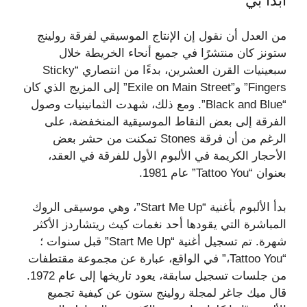
ابدأ بي
من العدل أن نقول إن الإنتاج الموسيقي لفرقة رولينج
ستونز كان منتشرًا في جميع أنحاء الخريطة خلال
سبعينيات القرن العشرين، بدءًا من انتصاري “Sticky
Fingers” و”Exile on Main Street” إلى المزيج الذي كان
“Black and Blue”. ومع ذلك، شهدت الثمانينيات وصول
الفرقة إلى بعض النقاط الموسيقية المنخفضة، على
الرغم من أن فرقة Stones تمكنت من حشر بعض
الأحجار الكريمة في الألبوم الأول للفرقة في العقد،
بعنوان “Tattoo You” عام 1981.
بدأ الألبوم بأغنية “Start Me Up”، وهي موسيقى الروك
المباشرة التي يقودها أحد نغمات كيث ريتشاردز الأكثر
شهرة. تم تسجيل أغنية “Start Me Up” قبل سنوات ؛
“Tattoo You،” في الواقع، عبارة عن مجموعة مقتطفات
من جلسات تسجيل سابقة، يعود تاريخها إلى عام 1972.
قال ميك جاغر لمجلة رولينج ستون عن كيفية تجميع