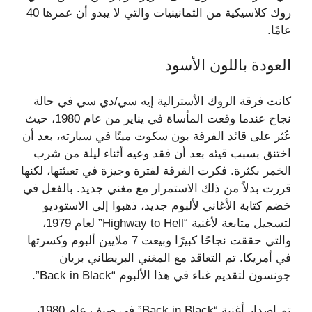
روك كلاسيكية من الثمانينيات والتي لا يبدو أن عمرها 40
عامًا.
العودة باللون الأسود
كانت فرقة الروك الأسترالية إيه سي/دي سي في حالة
نجاح عندما وقعت المأساة في يناير من عام 1980، حيث
عُثر على قائد الفرقة بون سكوت ميتًا في سيارته، بعد أن
اختنق بسبب قيئه بعد أن فقد وعيه أثناء ليلة من شرب
الخمر بكثرة. فكرت الفرقة لفترة وجيزة في تعبئتها، لكنها
قررت بدلاً من ذلك الاستمرار مع مغني جديد. بالفعل في
خضم كتابة الأغاني لألبوم جديد، ذهبوا إلى الاستوديو
لتسجيل متابعة لأغنية “Highway to Hell” لعام 1979،
والتي حققت نجاحًا كبيرًا وبيعت 7 ملايين ألبوم وكسرتها
في أمريكا. تم التعاقد مع المغني البريطاني بريان
جونسون لتقديم غناء في هذا الألبوم “Back in Black”.
تم إصدار أغنية “Back in Black” في صيف عام 1980،