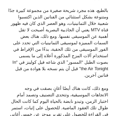
بالطبع، هذه مجرد شريحة صغيرة من مجموعة كبيرة جدًا
ومتنوعة بشكل استثنائي من الفنانين الذين اكتسبوا
شعبية خلال الثمانينيات، وهو العصر الذي كان فيه ظهور
قناة MTV يعني أن الجاذبية البصرية أصبحت لا تقل
أهمية عن الموسيقى نفسها. ومع ذلك، هناك بعض
السمات المميزة لموسيقى الثمانينيات التي تحدد على
الفور الموسيقى من تلك الحقبة، بدءًا من الإفراط في
استخدام آلات المزج المذكورة أعلاه إلى ما يسمى
بصوت الطبل “المسور” الذي شاعه فيل كولينز في “In
the Air Tonight” قبل أن يتم نسخه بلا هوادة من قبل
فنانين آخرين.
ومع ذلك، كانت هناك أيضًا أغانٍ بصقت في وجه
الاتجاهات الموسيقية، وتتحدى التصنيف وتصمد أمام
اختبار الزمن، وتبدو نابضة بالحياة اليوم كما كانت الحال
طوال تلك العقود الماضية. للحصول على إثبات، استمر
في القراءة للحصول على تقرير موجز عن خمس أغاني