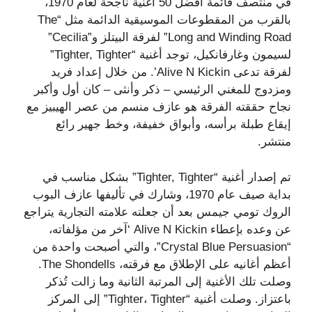
في منتصف قائمة أفضل 50 أغنية ناجحة لعام 1970،
بالقرب من المقطوعات الموسيقية الدائمة مثل “The
Long and Winding Road” لفرقة البيتلز و”Cecilia”
لسيمون وغارفانكيل، توجد أغنية “Tighter, Tighter”
لفرقة تدعى Alive N Kickin’. من خلال إعداد فريد
ومزدوج للمغني الرئيسي – ذكر وأنثى – كان أول وأكبر
نجاح حققته الفرقة هو عازف منسم من عصر الهيبيز مع
إيقاع طبلة برأسه، وأبواق خفيفة، وخط جهير رائع
منتشر.
تم إصدار أغنية “Tighter, Tighter” بشكل مناسب في
بداية صيف عام 1970، وشارك في تأليفها عازف البوب ​​
الروك تومي جيمس بعد أن جعلته علامته التجارية يتراجع
عن وعده بإعطاء Alive N Kickin ‘آخر من مؤلفاته،
“Crystal Blue Persuasion”، والتي أصبحت واحدة من
أعظم أغانيه على الإطلاق مع فرقته، The Shondells.
وصلت تلك الأغنية إلى المرتبة الثانية وما زالت تُذكر
باعتزاز. وصلت أغنية “Tighter، Tighter” إلى المركز