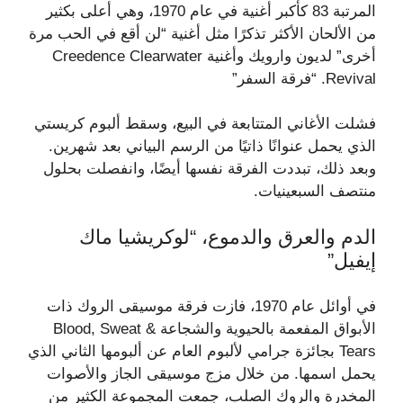
المرتبة 83 كأكبر أغنية في عام 1970، وهي أعلى بكثير
من الألحان الأكثر تذكرًا مثل أغنية “لن أقع في الحب مرة
أخرى” لديون وارويك وأغنية Creedence Clearwater
Revival. “فرقة السفر”
فشلت الأغاني المتتابعة في البيع، وسقط ألبوم كريستي
الذي يحمل عنوانًا ذاتيًا من الرسم البياني بعد شهرين.
وبعد ذلك، تبددت الفرقة نفسها أيضًا، وانفصلت بحلول
منتصف السبعينيات.
الدم والعرق والدموع، “لوكريشيا ماك
إيفيل”
في أوائل عام 1970، فازت فرقة موسيقى الروك ذات
الأبواق المفعمة بالحيوية والشجاعة Blood, Sweat &
Tears بجائزة جرامي لألبوم العام عن ألبومها الثاني الذي
يحمل اسمها. من خلال مزج موسيقى الجاز والأصوات
المخدرة والروك الصلب، جمعت المجموعة الكثير من