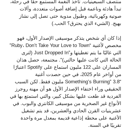
منتصف السبعينيات. تأخذ النغمة المستمع حقًا في رحلة،
تبدأ هادئة وناعمة قبل إضافة أصوات متعددة، وآلات
صوتية وكهربائية، وطبول مدوية حتى تصل إلى نشاز
بهيج. (الشيء الذي يحترق؟ الحب.)
إذا كان أي شخص يتذكر موسيقى الإصدار الأول، فهو
مخصص لأغنية “Ruby، Don’t Take Your Love to Town”
التي غالبًا ما يتم تغطيتها و”Just Dropped In (لترى
الحالة التي كانت عليها حالتي)”. مجتمعة، حصل هذان
المساران على 122 مليون استماع على Spotify اعتبارًا
من أواخر عام 2025، في حين حصدت أغنية
“Something’s Burning” 3.8 مليون فقط. لكن السبب
الحقيقي وراء اختفاء الإصدار الأول هو أن مهنة روجرز
الفردية قد طغت عليها بشكل كبير، والتي استمتع بها في
الأنواع غير الصخرية من موسيقى الكانتري والبوب. في
عشرينيات القرن الحادي والعشرين، قد يتم تشغيل
الأغنية على محطة إذاعية قديمة بمعدل مرة واحدة
تقريبًا في السنة.