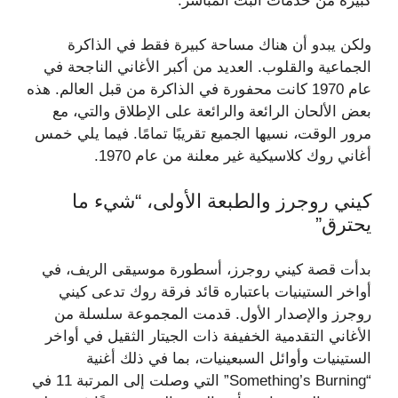
كبيرة من خدمات البث المباشر.
ولكن يبدو أن هناك مساحة كبيرة فقط في الذاكرة
الجماعية والقلوب. العديد من أكبر الأغاني الناجحة في
عام 1970 كانت محفورة في الذاكرة من قبل العالم. هذه
بعض الألحان الرائعة والرائعة على الإطلاق والتي، مع
مرور الوقت، نسيها الجميع تقريبًا تمامًا. فيما يلي خمس
أغاني روك كلاسيكية غير معلنة من عام 1970.
كيني روجرز والطبعة الأولى، “شيء ما
يحترق”
بدأت قصة كيني روجرز، أسطورة موسيقى الريف، في
أواخر الستينيات باعتباره قائد فرقة روك تدعى كيني
روجرز والإصدار الأول. قدمت المجموعة سلسلة من
الأغاني التقدمية الخفيفة ذات الجيتار الثقيل في أواخر
الستينيات وأوائل السبعينيات، بما في ذلك أغنية
“Something’s Burning” التي وصلت إلى المرتبة 11 في