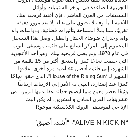
التجريبية الصاعدة في أواخر الستينيات وأوائل
السبعينيات من القرن الماضي، فإن أغنية فريجيد بينك
للأغنية المألوفة لا تحتوي على غناء إلا بعد مرور دقيقة
تقريبًا، مما يملأ المساحة بتأثيرات فضائية، ودواسات واه-
واه، وجدران ضوضاء الجيتار والطبل. وصل هذا التسجيل
المحموم إلى المركز السابع على قائمة موسيقى البوب ​​
في عام 1970. ولم يصل فريجيد بينك، وهو أحد الأعجوبة
التي حققت نجاحًا كبيرًا واستحق أكثر من 15 دقيقة من
الشهرة، إلى قائمة أفضل 40 أغنية مرة أخرى. غلافها
الشهير لـ “House of the Rising Sun”، الذي حقق نجاحًا
كبيرًا عند إصداره، انتهى به الأمر إلى الارتباط ارتباطًا
وثيقًا بعصر معين ونما ليصبح حداثة عفا عليها الزمن. في
عشرينيات القرن الحادي والعشرين، لم يكن البث
الإذاعي لموسيقى الروك الكلاسيكية موجودًا.
“ALIVE N KICKIN”، “أشد، أضيق”