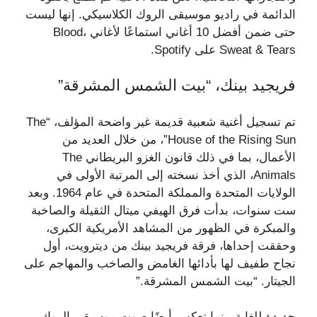
الدائمة في راديو موسيقى الروك الكلاسيكي. إنها ليست
حتى ضمن أفضل 10 أغاني استماعًا لأغاني Blood،
Sweat & Tears على Spotify.
فريجيد بينك، “بيت الشمس المشرقة”
تم تسجيل أغنية شعبية قديمة غير واضحة المؤلف، “The
House of the Rising Sun”، من خلال العديد من
الأعمال، بما في ذلك قانون الغزو البريطاني The
Animals، الذي أخذ نسخته إلى المرتبة الأولى في
الولايات المتحدة والمملكة المتحدة في عام 1964. وبعد
ست سنوات، بدأت فرق الهيفي ميتال الثقيلة والصاخبة
والمبكرة في الظهور من المشاهد الأمريكية الكبرى،
وحققت إحداها، فرقة فريجيد بينك من ديترويت، أول
نجاح طفيف لها بأدائها الغامض والصاخب والمهاجم على
الجيتار. “بيت الشمس المشرقة.”
جديدة للغاية بينما تعكس أيضًا صوت موسيقى الروك