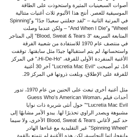
أصوات السبعينيات المثيرة واستحوذت على الطاقة
الموسيقية للعصر. أنتج هذا الألبوم ثلاث أغنيات متتالية
في المرتبة الثانية – “لقد جعلتني سعيدًا جدًا” و”Spinning
Wheel” و”And When I Die” – ولكن عندما وصلت
المتابعة السريعة “Blood, Sweat & Tears 3” إلى المتاجر
في منتصف عام 1970 للاستفادة من شعبية الفرقة
واستحسانها، لم يتم استقبالها جيدًا مثل سابقتها. توقفت
الأغنية المنفردة الأولى للفرقة، “Hi-De-Ho،” في المركز
14، ثم أصبحت “Lucretia Mac Evil” آخر 30 أغنية
للفرقة على الإطلاق، وبلغت ذروتها في المركز 29.
مثل أغنية أخرى تبعث على الحنين من عام 1970، تدور
أحداث فيلم Guess Who’s American Woman،
“Lucretia Mac Evil” حول أنثى شريرة ذات نوايا
مشبوهة ويصدر الراوي تحذيرًا لها. يبدو الأمر مشابهًا إلى
حد كبير لأغاني Blood, Sweat & Tears الأخرى، ولا سيما
“Spinning Wheel” غير التقليدية مع غناءها الهادر
وانفجاراتها النحاسية، لكن هذه الأغنية لم تتمتع بالقوة