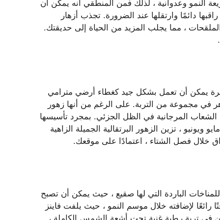
عة لكونها سريعة النمو وعدوانية ، لذلك فمن المنطقي أنه يمكن أن
بها دائمًا وارتقلها عند الضرورة. تجذب أزهار
الملقحات ، مما يجلب المزيد من الحياة إلى حديقتك.
Honeysuckle Coral () هو كرمة معمرة يمكن أن تعمل بشكل جيد كغطاء أرضي مترامي
كن أن يزرع في مناطق الصلابة من 4 إلى 9 وتزدهر في مجموعة من التربة. على الرغم من أنها زهور
الشعاب المرجانية في الظل الجزئي. بمجرد تأسيسها
 ويونيو ، تزين الزهور البرتقالية الجميلة الزاهية
ة للمناخات الباردة التي لها صقيع ، حيث يمكن أن تصبح
ا رائعًا لإضافته خلال موسم النمو ، حيث يلفت فاينز
اين في تربة رطبة غنية تحت أشعة الشمس الكاملة ،