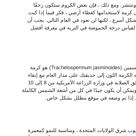
 وتنتشر. ومع ذلك ، فإن بعض الكروم ستكون زحفًا
 كرمة لاستخدامها كغطاء أرضي ، فكر فيما إذا كنت
كل أسرع ، لكنها لن تعود في العام التالي. يجب أن
ار لقياس درجة الحموضة في التربة في معرفة أفضل
مع زهورها البيضاء المذهلة التي تتفتح في الربيع ، فإن النجم ياسمين (Trachelospermum jasminoides) هو كرمة
لكرمة اللون إلى حديقتك على مدار العام مع إبقاء
الحشائش في وضع حرج. يمكنك زراعة نجمة ياسمين في مناطق الصلابة في وزارة الزراعة الأمريكية من 8 إلى 10
ا ويمكن أن يكون جيدًا في كل من أشعة الشمس الكاملة
يد إذا تم وضعه في موقع مظلل بشكل خاص.
) هو كرمة مواطن من جنوب شرق الولايات المتحدة ، ومناسبة للنمو كمعمرة