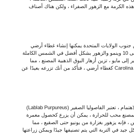
هذه الكرمة مع الزهور الصفراء ، ولكن هناك أصناف
م Sempervirens) هي كرمة موطن جنوب الولايات المتحدة يمكنها إنشاء غطاء أرضي
كثيف عند تركه دون دعم. إنه من الصعب في المناطق من 7 إلى 10 وينمو والزهور بشكل أفضل في الشمس الكاملة
لى مايو ، تزين أزهار البوق الذهبية المصنع ، مما
ينتج عنه رائحة حلوة حساسة. إذا قررت استخدام Carolina Jessamine كغطاء أرضي ، فتأكد من أنك تزرعه بعيدًا عن
من خلال أزهاره الأرجواني المذهلة وقرون الفاصوليا المثيرة للاهتمام ، تعتبر الفاصوليا الصفير (Lablab Purpureus)
، كمصنع محب للحرارة ، يمكن أن يزرع كحصول معمرة
ضعه في موقع مشمس ، فإنه يزهور بغزارة من يونيو حتى الصقيع ، مما
ل جيد في التربة التي يتم تصنيفها جيدًا ويمكن زراعتها