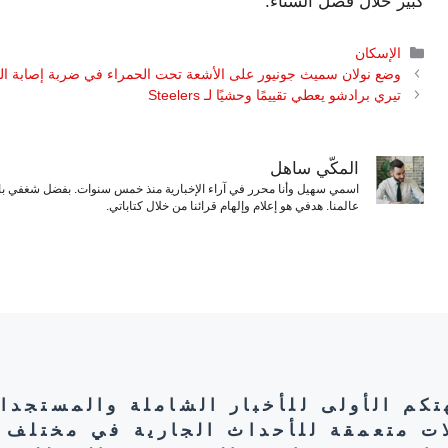
كبير خلال فصل الشتاء.
التصنيفات
الإسكان
وضع نولان سميث جونيور على الأشعة تحت الحمراء في ضربة إصابة ال
تيري برادشو يعطي تقييمًا وحشيًا لـ Steelers
المكّي ساهل
اسمي سهيل وأنا محرر في آراء الإخبارية منذ خمس سنوات. بفضل شغفي بال
عالمنا. هدفي هو إعلام وإلهام قرائنا من خلال كتاباتي.
هتكم الأولى للأخبار الشاملة والمستجدا
ات متعمقة للأحداث الجارية في مختلف 