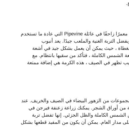
.
يعد أنبوب الهولندي المقطوع الأبيض (Aristolochia fimbriata) معمرًا زاحفًا في عائلة Pipevine التي عادة ما تستخدم
ء أرضي. يمكن أن يزرع في مناطق الصلابة من 7 إلى 9 ويفضل التربة الغنية والملعب جيدًا. يعد أنبوب
ناطق المغطاة ، حيث يمكن أن يعمل بشكل جيد في أشعة
الشمس الكاملة ، فتأكد من سقيها بانتظام. مع
بيب تظهر في الصيف ، هذه الكرمة هي إضافة ممتعة
Virg) هي كرمة أصلية تنتج مجموعات من الزهور البيضاء في الصيف والخريف. عند
ة من أوراق الشجر. يمكنك زراعة زعنفة فيرجن في
 جيد في كل من الشمس الكاملة والظل الجزئي. إنها تفضل تربة
على مدار العام. يمكن أن يكون من المفيد قطعها بشكل