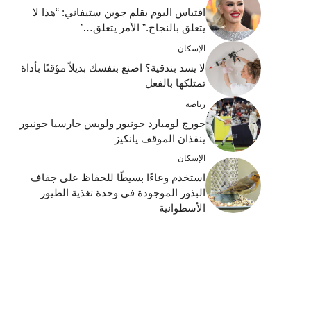
اقتباس اليوم بقلم جوين ستيفاني: “هذا لا
يتعلق بالنجاح.” الأمر يتعلق…’
الإسكان
لا يسد بندقية؟ اصنع بنفسك بديلاً مؤقتًا بأداة
تمتلكها بالفعل
رياضة
جورج لومبارد جونيور ولويس جارسيا جونيور
ينقذان الموقف يانكيز
الإسكان
استخدم وعاءًا بسيطًا للحفاظ على جفاف
البذور الموجودة في وحدة تغذية الطيور
الأسطوانية