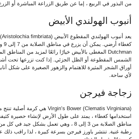
من البذور في الربيع ، إما عن طريق الزراعة المباشرة أو الزرع
أنبوب الهولندي الأبيض
كغطا
Dutchman المغطى بالأبيض خيارًا رائعًا لمزيد من الم
الشمس المقطوعة أو الظل الجزئي. إذا كنت تزرعها تحت أشعة 
أوراق الشجر المثيرة للاهتمام والزهور الصغيرة على شكل أنا
لأي ساحة.
زجاجة فيرجن
in’s Bower (Clematis Virginiana
استخدامها كغطاء ، يمتد على طول الأرض لإنشاء حصيرة كثيف
مناطق الصلابة من 3 إلى 8 ، وهي تعمل بشكل
رطبة غنية. تنتشر باورز فيرجن بسرعة كبيرة ، لذا راقب ذلك 