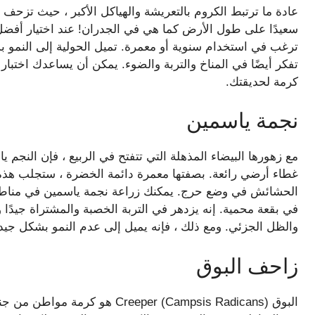
عادة ما ترتبط الكروم بالتعريشة والهياكل الأكبر ، حيث تزحف
سعيدًا على طول الأرض كما هي في الجدران! عند اختيار أفضل
ترغب في استخدام سنوية أو معمرة. تميل الحولية إلى النمو بش
تفكر أيضًا في المناخ والتربة والضوء. يمكن أن يساعدك اختب
كرمة لحديقتك.
نجمة ياسمين
غطاء أرضي رائعة. بصفتها معمرة دائمة الخضرة ، ستجلب هذه ا
في بقعة محمية. إنه يزدهر في التربة الخصبة والمشتراة جيدً
والظل الجزئي. ومع ذلك ، فإنه يميل إلى عدم النمو بشكل ج
زاحف البوق
البوق Creeper (Campsis Radicans