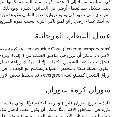
في المناطق من 4 إلى 9. هذه الكرمة سيئة السم
يعمل بشكل جيد كغطاء أرضي في الحدائق الكبيرة. ومع ذلك ، راق
القرمزي التي تظهر في يوليو / يوليو طيور الطنان وغيرها من 
إنه أيضًا غطاء أرضي رائع لمنع تآكل التربة بسبب نموه السريع.
عسل الشعاب المرجانية
Lonicera sempervirens
الأطراف. يم
أفضل تحت أشعة الشمس الكاملة ، إلا أنه يمكنك زراعة عسل 
، يكون مصنعًا صعبًا ومنخفض الصيانة يتسامح مع الجفاف. في مايو
أوراق الشجر. كمصنع شبه evergreen ، قد يحتفظ ببعض الأوراق خلال فصل الشتاء ، اعتمادًا على موقعك.
سوزان كرمة سوزان
عادةً ما تزرع سوزان فاين (ثونبرجيا ألاتا) سنويًا ، وهي مناسب
غازية في المناطق الأكثر دفئًا. يمكن أن يكون غطاء أرضي مؤقتً
وتوأمها حول النباتات الأخرى. تزدهر العين السوداء سوزان ف