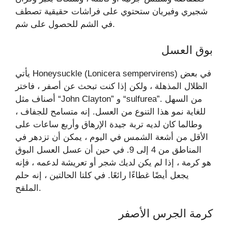
شجيري وفيريان ستحتوي على فراشات حقيقية تصطف
في الشم للحصول على شم.
بوق العسل
يأتي Honeysuckle (Lonicera sempervirens) في بعض
الظلال المذهلة ، ولكن إذا كنت تبحث عن أصفر ، فاختر
أصناف مثل “John Clayton” و “sulfurea”. من السهل
للغاية نمو هذا التنوع من العسل. إنه متسامح للجفاف ،
وطالما كان لديه تربة جيدة الإرهاق وأربع ساعات على
الأقل من أشعة الشمس في اليوم ، يمكن أن تزدهر في
المناطق من 4 إلى 9. في حين أن عسل العسل البوق
هو كرمة ، إذا لم يكن لديك شجر أو تعريشة لدعمه ، فإنه
يجعل أيضًا غطاءًا رائعًا. في كلتا الحالتين ، إنه حلم
الملقح.
كرمة الجرس الأصفر