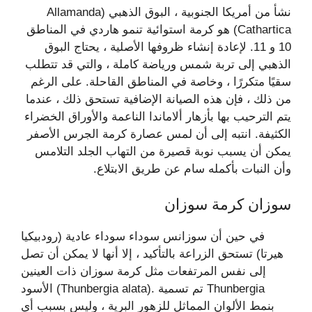
نشأ من أمريكا الجنوبية ، البوق الذهبي (Allamanda
Cathartica) هو كرمة استوائية تنمو هاردي في المناطق
10 و 11. لإعادة إنشاء ظروفها الأصلية ، يحتاج البوق
الذهبي إلى تربة شمس ورياضة كاملة ، والتي قد تتطلب
سقيًا متكررًا ، وخاصة في المناطق القاحلة. على الرغم
من ذلك ، فإن هذه الصيانة الإضافية تستحق ذلك ، عندما
يتم الترحيب بها بأزهار ألاماندا الناعمة والأوراق الخضراء
الكثيفة. انتبه إلى أن لمس عصارة كرمة الجرس الأصفر
يمكن أن يسبب نوبة قصيرة من التهاب الجلد التلامس
وأن النبات بأكمله سام عن طريق الابتلاع.
سوزان كرمة سوزان
في حين أن سوزانس سوداء سوداء عادية (رودبيكيا
هيرتا) تستحق الزراعة بالتأكيد ، إلا أنها لا يمكن أن تصل
إلى نفس المرتفعات مثل كرمة سوزان ذات العينين
الأسود (Thunbergia alata). تم تسمية Thunbergia
بنمط الألوان المماثل للزهور البرية ، وليس بسبب أي