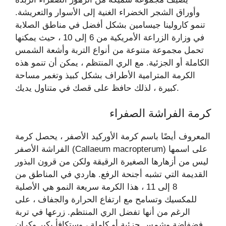
وأوراق الشجر الخضراء الغنية إلى الأسوار والتعريشة.
تنمو كارولينا جيسامين بشكل أفضل في مناطق الصلابة
في وزارة الزراعة الأمريكية من 6 إلى 10 ، حيث يمكنها
تحمل مجموعة متنوعة من أنواع التربة وأشعة الشمس
الكاملة أو الجزئية. مع الري المنتظم ، يمكن أن تنمو هذه
الكرمة المترامية الأطراف بشكل كبيذ وتغمر مساحة
كبيرة ، لذلك حافظ على قصك في متناول يديك.
كرمة الفراشة الصفراء
المعروف أيضًا باسم كرمة الأوركيد الأصفر ، يحصل كرمة
الفراشة الأصفر (Callaeum macropterum) على اسمها
ليس من أزهارها الصغيرة الرقيقة ولكن من قرون البذور
القديمة التي تشبه أجنحة الرفع. هاردي في المناطق من
8 إلى 11 ، هذا الكرمة سريعة النمو هي الأصلية
للمكسيك وتسامح مع ارتفاع الحرارة والجفاف ، على
الرغم من أنها تفضل الري المنتظم. زرعها في تربة
فضفاضة وشمس جزئية أو كاملة ، وستكافأ بكبر وكران