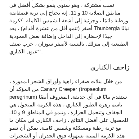
نسب مشتركة ، وهو سنوي ينمو بشكل أفضل في
مناطق الصلابة 10 و 11. إنه يحتاج إلى تربة فضفاضة
ورطبة دائمًا ، وجزئية إلى أشعة الشمس الكاملة. ككرمة
أصغر (تنمو أقل من عشرة أقدام) ، يعد Thunbergia نباتًا
جيدًا لإحضاره إلى الداخل وإضافة بعض العمودية
الطبيعية إلى منزلك. بالنسبة لأصفر سوزان ، جرب صنف
“عيون الكناري”.
زاحف الكناري
من خلال بتلات صفراء زاهية وأوراق الشجر المدورة ،
من المؤكد أن Canary Creeper (tropaeolum
peregrinum) ستقدم بيانًا في أي حديقة. المعروف أيضًا
باسم زهرة الطيور الكناري ، هذه الكرمة المتجول هي
الجفاف وتتحمل الحرارة ، وتنمو في المناطق 9 و 10.
للحصول على أفضل النتائج ، زاحف الكناري في مكان ما
مع تربة رطبة ومسككة وشمس كاملة. يمكن أن تنمو
هذه الكرمة المتينة بسهولة فوق الجدران أو الشجيرات