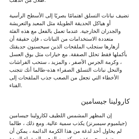
ظلال من الذهب.
تضيف نباتات التسلق اهتمامًا بصريًا إلى الأسطح الرأسية
أو هياكل الحديقة الطويلة مثل المعبد والتعريشة
والجدران الخارجية. عندما تعمل بالفعل مع هذه الفئة
متعددة الاستخدامات من النباتات ، فإن حقيقة أن
أزهارها ستجلب الملقحات الذين سيحسنون حديقتك
بأكملها فقط تحلل الصفقة. مع خيارات مثل بوق العسل
، وكرمة الجرس الأصفر ، والمزيد ، ستحب الفراشات
والنحل نباتات التسلق الصفراء هذه-طالما أنك تتجنب
الأخطاء التي تجعل من الصعب جذب الملقحات إلى
الفناء.
كارولينا جيسامين
إن المظهر المشمس اللطيف لكارولينا جيسامين
(جيلميوم سيمبرنز) يكذب سمية عالية. ومع ذلك ، طالما
لم يحاول أحد لدغة من هذا الكرمة الدائمة ، يمكن أن
يضيف مجموعة سميكة من الزهور الصفراء الزبدة