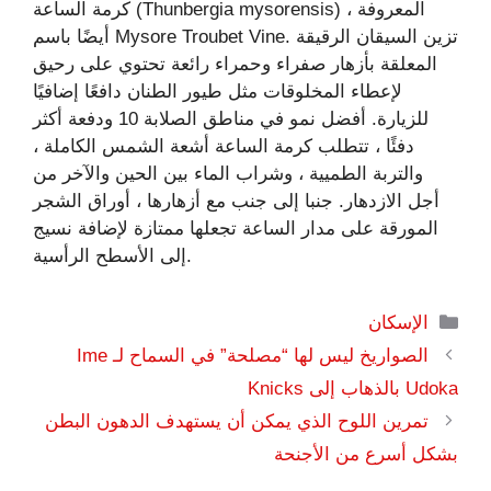
كرمة الساعة (Thunbergia mysorensis) ، المعروفة
أيضًا باسم Mysore Troubet Vine. تزين السيقان الرقيقة
المعلقة بأزهار صفراء وحمراء رائعة تحتوي على رحيق
لإعطاء المخلوقات مثل طيور الطنان دافعًا إضافيًا
للزيارة. أفضل نمو في مناطق الصلابة 10 ودفعة أكثر
دفئًا ، تتطلب كرمة الساعة أشعة الشمس الكاملة ،
والتربة الطميية ، وشراب الماء بين الحين والآخر من
أجل الازدهار. جنبا إلى جنب مع أزهارها ، أوراق الشجر
المورقة على مدار الساعة تجعلها ممتازة لإضافة نسيج
إلى الأسطح الرأسية.
التصنيفات
الإسكان
الصواريخ ليس لها “مصلحة” في السماح لـ Ime
Udoka بالذهاب إلى Knicks
تمرين اللوح الذي يمكن أن يستهدف الدهون البطن
بشكل أسرع من الأجنحة