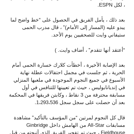
، لكل ESPN.
بعد ذلك ، يأمل الفريق في الحصول على “خط واضح لما
يبدو عليه (المسار إلى الأمام)” ، قال مدرب الحمى
ستيفاني وايت للصحفيين يوم الأحد.
“أعتقد أنها تتقدم” ، أضاف وايت. )
بعد الإصابة الأخيرة ، أخطأت كلارك خسارة الحمى أمام
الحرية ، ثم جلست في مجمل احتفالات عطلة نهاية
الأسبوع في جميع النجوم الموجودة في ملعبها المنزلي
في إنديانابوليس ، حيث تم تعيينها للتنافس في أول
مسابقة محترفة من 3 نقاط ، وكابتن فريقها في المحكمة
بعد أن حصلت على سجل سجل 1،293،536.
قال كل النجوم لمرتين “من المؤسف بالتأكيد” مشاهدة
مسابقات All-Star من الهامش داخل Ginbridge
Fieldhouse ، حيث تم تفجير الفريق الذي أتيحته من قبل