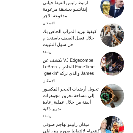
ارتبط رئيس الفيفا جياني
إنفانتينو بعشيقة مزعومة
مدفوعة الأجر
الإسكان
كيفية تبريد المرآب الخاص بك
خلال فصل الصيف باستخدام
حل سهل التثبيت
رياضة
VJ Edgecombe يكشف عن
FaceTime الخاص بـ LeBron
James والذي تركه “geekin”
الإسكان
تحويل أرضيات الحجر المكسور
إلى مساحة تخزين مجوهرات
أنيقة من خلال عملية إعادة
تدوير ذكية
رياضة
ميغان رابينو تهاجم صوفي
كننغهام لالتقاط صورة مع رايلي