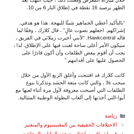
خلال مباراة المعرض وفعلت ذلك ، حيث انتهت بعد
الظهر برصيد 16 نقطة في إطلاق النار 6 من 10.
“بالتأكيد أعطي الجماهير شيئًا للبهجة. هذا هو هدفي.
إشراكهم. اجعلهم بصوت عالٍ” ، قال كلارك ، وفقًا لما
قاله Hawkcentral. “لأنني أخبرت زملائي في الفريق ،
سيكون الأمر أعلى ساحة لعبت فيها على الإطلاق. لذا ،
يجب أن أقوم ببعض الطلقات وأن أكون قادرًا على
الحصول عليها على أقدامهم.”
كانت كلارك قد افتتحت وأغلق الربع الأول من خلال
سحب 3s ، والتي كانت متعة الحشد وتذكرنا بنوع
الطلقات التي أصبحت معروفة لأول مرة أثناء لعبها مع
أيوا-التي أخذتها إلى ألعاب البطولة الوطنية المتتالية.
التصنيفات
رياضة
الاختلافات الحقيقية بين المغنيسيوم والمنغنيز
قم بإشراق مساحتك مع هذه النباتات الزجاجية