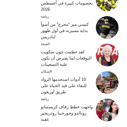
بخصومات كبيرة في أغسطس
2026
رياضة
كيسي ميز “محرج” من أسوأ
بداية مسيرته في أول ظهور
لبادريس
الصحة
لقد حطمت جون سكويب
التوقعات لما يفترض أن تكون
عليه التسعينات
الإسكان
10 أدوات استخدمها الرواد
للبقاء على قيد الحياة على
طريق أوريغون
رياضة
واجهت خطط زفاف كريستيانو
رونالدو وجورجينا رودريجيز
عقبة