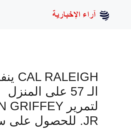
نتقل
لى
لمحتوى
AL RALEIGH
الـ 57 على المنزل
لتمرير GRIFFEY
JR. للحصول على 