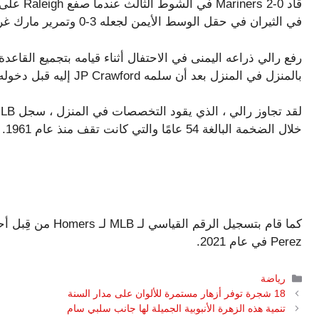
في الثيران في حقل الوسط الأيمن لجعله 3-0 وتمرير مارك غريفي في كل من 1997 و 1998.
رفع رالي ذراعه اليمنى في الاحتفال أثناء قيامه بتجميع القاعدة 
بالمنزل في المنزل بعد أن سلمه JP Crawford إليه قبل دخوله إلى المخبأ.
خلال الضخمة البالغة 54 عامًا والتي كانت تقف منذ عام 1961.
Perez في عام 2021.
التصنيفات
رياضة
18 شجرة توفر أزهار مستمرة للألوان على مدار السنة
تنمية هذه الزهرة الأنبوبية الجميلة لها جانب سلبي سام