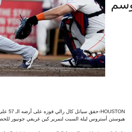
ي موسم
هيوستن أستروس ليلة السبت لتمرير كين غريفي جونيور للحص