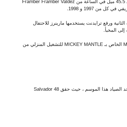
قاد Mariners 2-0 في الشوط الثالث عندما صفع Raleigh على 45.5 ميل في الساعة من Framber Framber Valdez
الثانية ورفع ترايدنت يستخدمها مارينرز للاحتفال
لقد تجاوز رالي ، الذي يقود التخصصات في المنزل ، سجل MLB الخاص بـ MICKEY MANTLE للتشغيل المنزلي من
كما قام بتسجيل الرقم القياسي لـ MLB لـ Homers من قِبل أحد الصياد هذا الموسم ، حيث حقق 48 Salvador