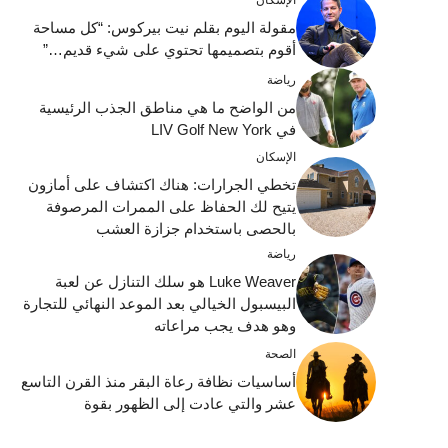
مقولة اليوم بقلم نيت بيركوس: “كل مساحة
أقوم بتصميمها تحتوي على شيء قديم…”
رياضة
من الواضح ما هي مناطق الجذب الرئيسية
في LIV Golf New York
الإسكان
تخطي الجرارات: هناك اكتشاف على أمازون
يتيح لك الحفاظ على الممرات المرصوفة
بالحصى باستخدام جزازة العشب
رياضة
Luke Weaver هو سلك التنازل عن لعبة
البيسبول الخيالي بعد الموعد النهائي للتجارة
وهو هدف يجب مراعاته
الصحة
أساسيات نظافة رعاة البقر منذ القرن التاسع
عشر والتي عادت إلى الظهور بقوة