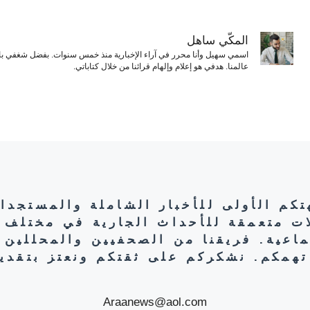
المكّي ساهل
اسمي سهيل وأنا محرر في آراء الإخبارية منذ خمس سنوات. بفضل شغفي بال
عالمنا. هدفي هو إعلام وإلهام قرائنا من خلال كتاباتي.
هتكم الأولى للأخبار الشاملة والمستجدا
ات متعمقة للأحداث الجارية في مختلف 
تماعية. فريقنا من الصحفيين والمحللين 
تهمكم. نشكركم على ثقتكم ونعتز بتقديم
Araanews@aol.com