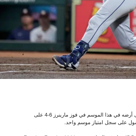
HOUSTON-حقق سياتل كال رالي فوزه على أرضه الـ 57 على أرضه في هذا الموسم في فوز مارينرز 6-4 على
ول على سجل امتياز موسم واحد.