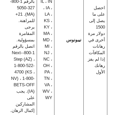
IL ، IN
بالرقم 1-800-
احصل
، IA ،
327-5050
على ما
LA ،
(MA). 21+
يصل إلى
KS ،
للمراهنة.
1500
KY ،
يرجى
دولار مرة
MA ،
المقامرة
أخرى في
نيبونوس
MD ،
بمسؤولية.
رهانات
MI ،
اتصل بالرقم
المكافآت
NJ ،
1-800-Next-
إذا لم يفز
NC ،
Step (AZ) ،
رهانك
OH ،
1-800-522-
الأول
PA ،
4700 (KS ،
NV) ، 1-800-
TN ،
BETS-OFF
VA ،
WV ،
(IA). يجب
WY
على
المشاركين
إكمال الرهان.