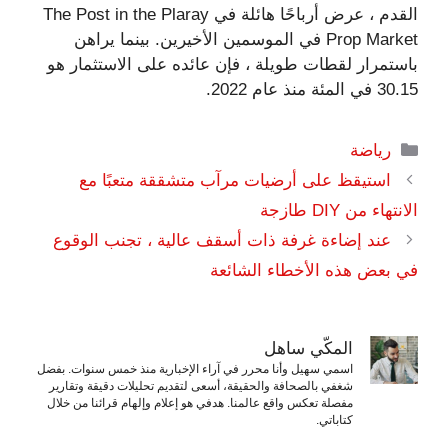
القدم ، عرض أرباحًا هائلة في The Post in the Plaray
Prop Market في الموسمين الأخيرين. بينما يراهن
باستمرار لقطات طويلة ، فإن عائده على الاستثمار هو
30.15 في المئة منذ عام 2022.
التصنيفات
رياضة
استيقظ على أرضيات مرآب متشققة متعبًا مع
الانتهاء من DIY طازجة
عند إضاءة غرفة ذات أسقف عالية ، تجنب الوقوع
في بعض هذه الأخطاء الشائعة
المكّي ساهل
اسمي سهيل وأنا محرر في آراء الإخبارية منذ خمس سنوات. بفضل
شغفي بالصحافة والحقيقة، أسعى لتقديم تحليلات دقيقة وتقارير
مفصلة تعكس واقع عالمنا. هدفي هو إعلام وإلهام قرائنا من خلال
كتاباتي.