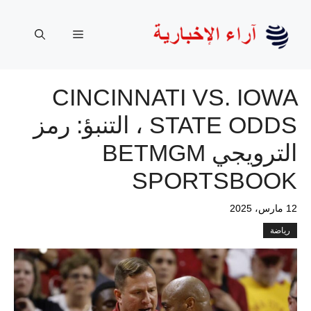
نتقل
لى
القائمة
لمحتوى
CINCINNATI VS. IOWA
STATE ODDS ، التنبؤ: رمز
الترويجي BETMGM
SPORTSBOOK
12 مارس، 2025
رياضة