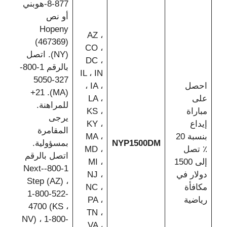
877-8-هوبني
أو نص
Hopeny
AZ ،
(467369)
CO ،
(NY). اتصل
DC ،
بالرقم 1-800-
IL ، IN
327-5050
احصل
، IA ،
(MA). 21+
على
LA ،
للمراهنة.
مباراة
KS ،
يرجى
إيداع
KY ،
المقامرة
بنسبة 20
MA ،
NYP1500DM
بمسؤولية.
٪ تصل
MD ،
اتصل بالرقم
إلى 1500
MI ،
1-800-Next-
دولار في
NJ ،
Step (AZ) ،
مكافأة
NC ،
1-800-522-
رياضية
PA ،
4700 (KS ،
TN ،
NV) ، 1-800-
VA ،