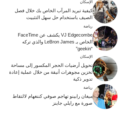
الإسكان
كيفية تبريد المرآب الخاص بك خلال فصل
الصيف باستخدام حل سهل التثبيت
رياضة
VJ Edgecombe يكشف عن FaceTime
الخاص بـ LeBron James والذي تركه
“geekin”
الإسكان
تحويل أرضيات الحجر المكسور إلى مساحة
تخزين مجوهرات أنيقة من خلال عملية إعادة
تدوير ذكية
رياضة
ميغان رابينو تهاجم صوفي كننغهام لالتقاط
صورة مع رايلي جاينز