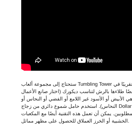
ستحتاج إلى مجموعة ألعاب Tumbling Tower الخشبية، المتوفرة بسعر دولار واحد تقريبًا في Dollar Tree. تأتي كتلها
ًا طلاءها بالرش لتناسب ديكورك (اختار صانع الأعمال
ي الأبيض أو الأسود غير اللامع أو الفضي أو النحاس أو
النحاس). استخدم حامل شموع دائري من زجاج Dollar Tree كقاعدة، وقم بتثبيت قطع الكتل الخشبية وتكديسها معًا
مطلوبين. يمكن أن تعمل هذه التقنية أيضًا مع المكعبات
الخشبية أو الخرز العملاق للحصول على مظهر مماثل.