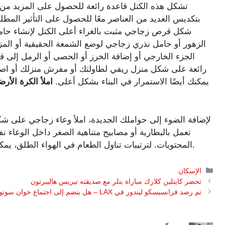
تشكل هذه الكتل قاعدة رائعة للحصول على المزيد من ا
بتكديس العديد من العناصر معًا للحصول على التأثير ا
شكل قرص زجاجي مثبت بالغراء أعلى الكتل لإنشاء حام
الزهور أو حامل نذري زجاجي لوضع الشمعة الحقيقية أو المز
الجزء الخارجي أو إضافة الخرز أو الحصى أو الرمل إلى ق
رائعة على شكل منزل ريفي لطاولتك أو مفرش منزلك أو اصن
يمكنك أيضًا الاستمرار في البناء بشكل أعلى.
املأ الكرة الأر
لإضافة الضوء إلى حواملك الجديدة، املأ وعاء زجاجي على ش
المحتويات. لترتيبات تناول الطعام في الهواء الطلق، يمكنك حتى استخدام الأضواء التي تعمل بالطاقة الشمسية.
التصنيفات
الإسكان
تحضر كايتلين كلارك مباراة بتلر مع صديقته تيريس هاليبرتون
تم رصد فرانسيسكو ليندور في LAX – هل ينضم إلى اجتماع خوان سوتو في ميتس؟