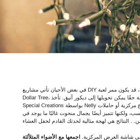
في بعض الأحيان تأتي مشاريع DIY الأكثر إبداعًا وإبهارًا من أماكن غير متوقعة. في هذه الحالة، قد يكون ممر لعبة
Dollar Tree، حيث قد لا تتوقع العثور على عناصر رائعة حقًا يمكن تحويلها إلى ديكور أنيق. تأخذ YouTube DIYer
Special Creations بواسطة Nelly ألعابًا خشبية بسيطة من بائع التجزئة وتحولها إلى أوعية شموع مركزية أو حاملات
، ولكنها تتميز أيضًا بجمال منحوت غالبًا ما يوجد في
 إلى شاشة العرض المركزية.
اجمعها مع الأضواء المتلألئة