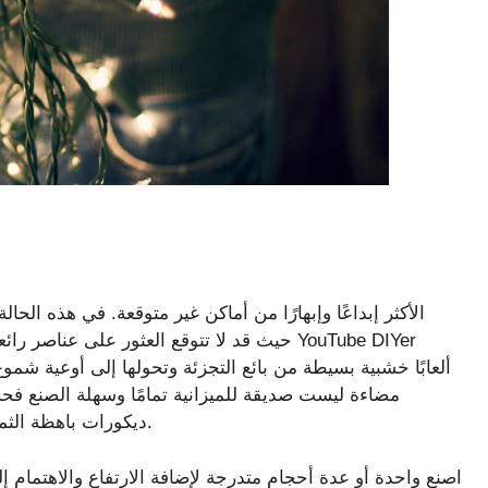
مضاءة ليست صديقة للميزانية تمامًا وسهلة الصنع فحسب
ديكورات باهظة الثمن. . النتائج هي لهجة مثالية لحدثك القادم لحفل العشاء.
اصنع واحدة أو عدة أحجام متدرجة لإضافة الارتفاع والاهتمام