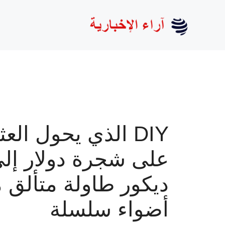
نتقل
لى
لمحتوى
DIY الذي يحول العث
على شجرة دولار إل
ديكور طاولة متألق 
أضواء سلسلة