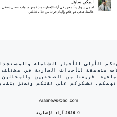
المكّي ساهل
اسمي سهيل وأنا محرر في آراء الإخبارية منذ خمس سنوات. بفضل شغفي بال
عالمنا. هدفي هو إعلام وإلهام قرائنا من خلال كتاباتي.
هتكم الأولى للأخبار الشاملة والمستجدا
ات متعمقة للأحداث الجارية في مختلف 
تماعية. فريقنا من الصحفيين والمحللين 
تهمكم. نشكركم على ثقتكم ونعتز بتقديم
Araanews@aol.com
© 2026 آراء الإخبارية