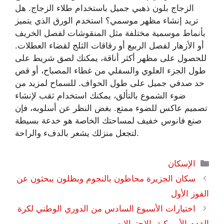
الزجاج بلون ذهبي جميل باستخدام طلاء الزجاج. هل
تريد إنشاء مظهر موسمي؟ استخدم الورق الذي يتميز
بأنماط موسمية مختلفة مثل المنقوشات لفصل الخريف
أو الأزهار لفصل الربيع أو رقاقات الثلج لقضاء العطلات.
للحصول على مظهر أكثر أناقة، يمكنك لصق شريط على
طول الجزء العلوي والسفلي من غطاء المصباح، أو قص
حد صدفي جميل على طول الحواف. للسماح لمزيد من
ضوء الشموع بالتألق، يمكنك استخدام ثقب لإنشاء
تصميم عاكس للضوء ممتع. بغض النظر عن أسلوبه، فإن
صنع فانوس خفيف لمساحتك الخاصة هو خدعة بسيطة
لتجعل منزلك يشعر بالدفء والراحة.
التصنيفات
الإسكان
سكان الجزيرة محاطون بالنجوم ويظلون يبحثون عن
الفوز الأول
اختيارات الأسبوع السادس من الدوري الوطني لكرة
القدم الأمريكية، الاحتمالات