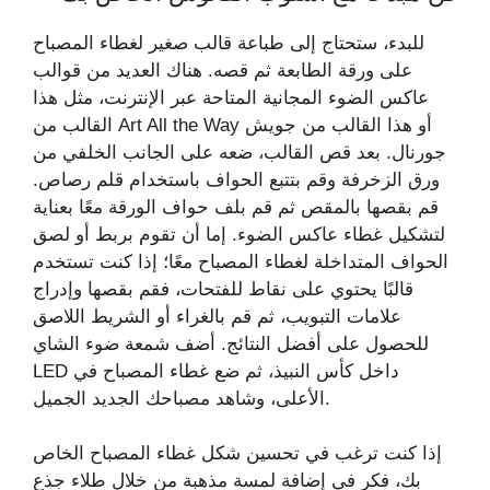
للبدء، ستحتاج إلى طباعة قالب صغير لغطاء المصباح
على ورقة الطابعة ثم قصه. هناك العديد من قوالب
عاكس الضوء المجانية المتاحة عبر الإنترنت، مثل هذا
القالب من Art All the Way أو هذا القالب من جويش
جورنال. بعد قص القالب، ضعه على الجانب الخلفي من
ورق الزخرفة وقم بتتبع الحواف باستخدام قلم رصاص.
قم بقصها بالمقص ثم قم بلف حواف الورقة معًا بعناية
لتشكيل غطاء عاكس الضوء. إما أن تقوم بربط أو لصق
الحواف المتداخلة لغطاء المصباح معًا؛ إذا كنت تستخدم
قالبًا يحتوي على نقاط للفتحات، فقم بقصها وإدراج
علامات التبويب، ثم قم بالغراء أو الشريط اللاصق
للحصول على أفضل النتائج. أضف شمعة ضوء الشاي
LED داخل كأس النبيذ، ثم ضع غطاء المصباح في
الأعلى، وشاهد مصباحك الجديد الجميل.
إذا كنت ترغب في تحسين شكل غطاء المصباح الخاص
بك، فكر في إضافة لمسة مذهبة من خلال طلاء جذع