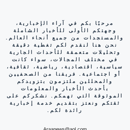
مرحبًا بكم في آراء الإخبارية،
وجهتكم الأولى للأخبار الشاملة
والمستجدات من جميع أنحاء العالم.
نحن هنا لنقدم لكم تغطية دقيقة
وتحليلات متعمقة للأحداث الجارية
في مختلف المجالات، سواء كانت
سياسية، اقتصادية، رياضية، ثقافية،
أو اجتماعية. فريقنا من الصحفيين
والمحللين ملتزمون بتزويدكم
بأحدث الأخبار والمعلومات
الموثوقة التي تهمكم. نشكركم على
ثقتكم ونعتز بتقديم خدمة إخبارية
رائدة لكم.
Araanews@aol.com