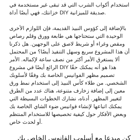
استخدام أكواب الشرب التي قد تبقى غير مستخدمة في
خزانتك، فهي أيضًا أداة DIY صديقة للميزانية.
بالإضافة إلى كؤوس النبيذ القديمة، فإن اللوازم الأخرى
الوحيدة التي ستحتاجها هي طابعة وورق وقلم رصاص
ومقص وغراء أو شريط لاصق على الوجهين. هل ذكرنا
أن هذا المشروع سريع وسهل التنفيذ أيضًا؟ من المحتمل
ألا يستغرق الأمر أكثر من نصف ساعة لإكماله. الأمر
الرائع أيضًا في مشروع DIY هذا هو أنه يمكنك حقًا
تصميم مظهر الفوانيس الخاصة بك وفقًا لأسلوبك
الشخصي. من طلاء كأس النبيذ إلى استخدام نمط ورق
معين إلى إضافة زخارف متنوعة، هناك عدد من الطرق
لتغيير المظهر. أدناه، نشارك الخطوات البسيطة التي
يمكنك اتباعها لإنشاء فوانيس ضوء الشاي الخاصة بك
وبعض الأفكار حول كيفية تخصيصها للاستخدام المنتظم
أو لحدث خاص.
كن مبدعا مع أسلوب الفانوس الخاص بك