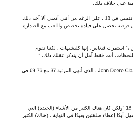
مية على خلاف ذلك.
قال فيجاس: “لقد كان يومًا رائعًا ، لا يمكنني حقًا أن أتعامل مع نفسي في 18 ، على الرغم من أنني أتمنى ألا آخذ ذلك.
كل فرصة تحصل على قيادة تخصص واللعب مع الصدارة
ن ،” استمرت فيغاس. إنها كليشيهات ، لكننا نقوم
للحظات. أنت فقط آمل أن يتذكر عقلك ذلك. “
لم يحتل Vegas تقدم 36 حفرة من أي نوع منذ عام 2019 John Deere Classic ، الذي أنهى المرتبة 37 مع 76-69 في
قال إنه “من السهل تعليق رأسك على” هذا الشبح المزدوج في 18 “ولكن كان هناك الكثير من الأشياء (الجيدة) التي
بدًا إعطاء طلقتين بعيدًا في النهاية ، (هناك) الكثير