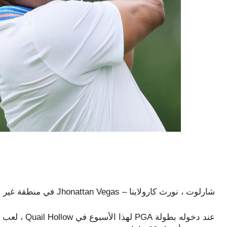
شارلوت ، نورث كارولاينا – Jhonattan Vegas في منطقة غير مألوفة: في موقع للفوز ببطولة كبرى.