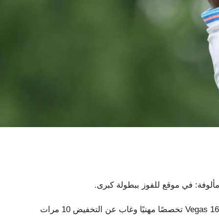
عند دخوله بطولة PGA لهذا الأسبوع في Quail Hollow ، لعب Vegas 16 تخصصًا مهنيًا وغاب عن التخفيض 10 مرات