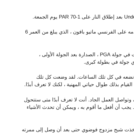
كان ذلك ، في ذلك الوقت ، أنهى فيغاس جولته ، كان جيدًا لتقدمه على الفرنسي ماتيو بافون ، الذي يبلغ من العمر 6
احتلت فيغاس البالغة من العمر 40 عامًا ، وهي فائزة أربع مرات في جولة PGA ، الصدارة بعد الجولة الأولى ،
ي جولة في بطولة كبرى.
 ما نضعه في كل تلك الساعات. لقد وضعت كل تلك
يام بذلك طوال حياتي المهنية ، لكنك لا تعرف أبدًا.
تواصل العمل الجاد. أنت لا تعرف أبدًا متى ستتحول
. يجب أن أفعل ما أقوم به ، ويمكن أن تحدث الأشياء
وأخذت شبح مزدوج فوضوي حتى بعد أن وصل إلى ممرته