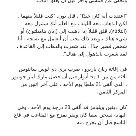
وتخلى عن المشي وآخر قبل أن يغلق الباب.
“اعتقدت أنه كان جيدًا” ، قال بون. “كنت قليلاً بينهما ،
لكن الذهاب معه الليلة ، مع العلم أنك ستنزل معه
(الثلاثاء). قلق قليلاً إذا ذهبت إلى (إيان هاميلتون) أو
شيء هناك ، وبعد ذلك يجب أن أتعامل مع نسجه ، أنا
شخص قصير جدًا ، لقد شعرت بالذهاب إلى القاعدة ،
لقد شعرت بالذهول إلى هناك”.
في إغاثة ريان ياربرو ، ضرب يري دي لوس سانتوس
ثلاثة من بين 1 ¹/₃ أدوار قبل أن حصل مارك ليتر جونيور
، الذي ألقى 21 ملعبًا يوم الأحد ، على آخر اثنين من
المركز الثامن.
كان ديفين ويليامز قد ألقى 28 درجة يوم الأحد ، وفي
النهاية تسخن بينما كان ويفر يمزح مع المتاعب في قاع
التاسع قبل أن يخرج منه.