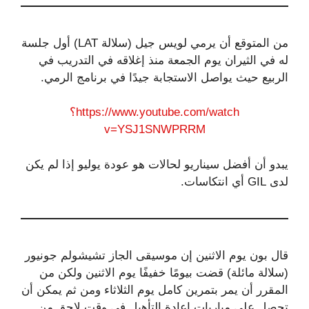
من المتوقع أن يرمي لويس جيل (سلالة LAT) أول جلسة
له في الثيران يوم الجمعة منذ إغلاقه في التدريب في
الربيع حيث يواصل الاستجابة جيدًا في برنامج الرمي.
https://www.youtube.com/watch؟
v=YSJ1SNWPRRM
يبدو أن أفضل سيناريو لحالات هو عودة يوليو إذا لم يكن
لدى GIL أي انتكاسات.
قال بون يوم الاثنين إن موسيقى الجاز تشيشولم جونيور
(سلالة مائلة) قضت بيومًا خفيفًا يوم الاثنين ولكن من
المقرر أن يمر بتمرين كامل يوم الثلاثاء ومن ثم يمكن أن
تحصل على مباريات إعادة التأهيل في وقت لاحق من