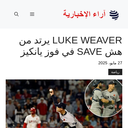
نتقل
لى
القائمة
لمحتوى
LUKE WEAVER يرتد من
هش SAVE في فوز يانكيز
27 مايو، 2025
رياضة