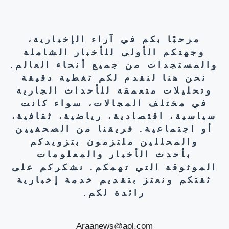
مرحبًا بكم في آراء الإخبارية،
وجهتكم الأولى للأخبار الشاملة
والمستجدات من جميع أنحاء العالم.
نحن هنا لنقدم لكم تغطية دقيقة
وتحليلات متعمقة للأحداث الجارية
في مختلف المجالات، سواء كانت
سياسية، اقتصادية، رياضية، ثقافية،
أو اجتماعية. فريقنا من الصحفيين
والمحللين ملتزمون بتزويدكم
بأحدث الأخبار والمعلومات
الموثوقة التي تهمكم. نشكركم على
ثقتكم ونعتز بتقديم خدمة إخبارية
رائدة لكم.
Araanews@aol.com