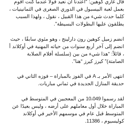
قال غاري كوهين: “اعتدنا أن نعيد قولًا عندما كنت أقوم
بعمل لعبة البيسبول في الدوري الصغرى في الثمانينيات ،
كلما حدث شيء من هذا القبيل ، نقول ، ولهذا السبب
يطلقون عليها البطولات البسيطة”.
انضم زميل كوهين رون دارلينج ، وهو مئوي سابقًا ، حيث
انضم إلى آخر أربع سنوات من حياته المهنية في أوكلاند أ
، قائلاً: “هذا شيء من بين (سلسلة أفلام الصلابة
الصامتة)” كيرز كيرز “هنا”.
انتهى الأمر بـ A في الفوز بالمباراة – فوزه الثاني في
حديقة المنازل الجديدة في ثماني مباريات.
لقد رسموا 10،049 من المعجبين في المتوسط ​​في
المباراة خلال أول معاملهم على أرضه ، وليس بعيدًا عن
المتوسط ​​قبل عام في موسمهم الأخير في أوكلاند
كوليسيوم ، 11386.