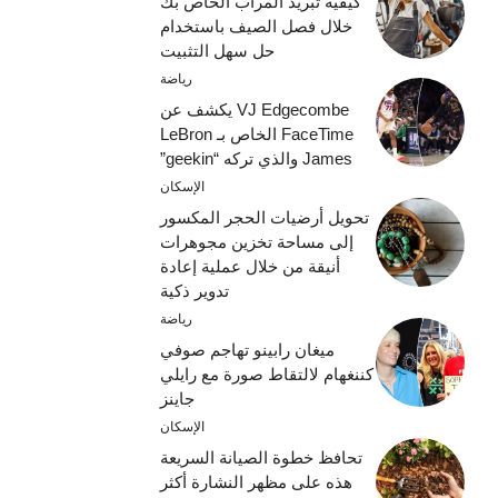
كيفية تبريد المرآب الخاص بك
خلال فصل الصيف باستخدام
حل سهل التثبيت
رياضة
VJ Edgecombe يكشف عن
FaceTime الخاص بـ LeBron
James والذي تركه “geekin”
الإسكان
تحويل أرضيات الحجر المكسور
إلى مساحة تخزين مجوهرات
أنيقة من خلال عملية إعادة
تدوير ذكية
رياضة
ميغان رابينو تهاجم صوفي
كننغهام لالتقاط صورة مع رايلي
جاينز
الإسكان
تحافظ خطوة الصيانة السريعة
هذه على مظهر النشارة أكثر