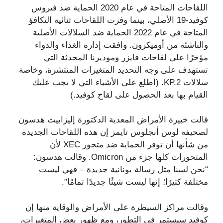
اللقاحات المتاحة في عام 2020 الحماية ضد فيروس
كوفيد-19 الأصلي، بينما وفرت اللقاحات ثنائية التكافؤ
المتاحة في عام 2022 الحماية ضد السلالات الأصلية
والناشئة من أوميكرون. وافقت إدارة الغذاء والدواء
مؤخرًا على لقاحات فايزر وموديرنا المحدثة التي
تستهدف على وجه التحديد المتغيرات المنتشرة، وخاصة
سلالات KP.2. (اطلع على الأشياء التي لا يجب عليك
القيام بها بعد الحصول على لقاح كوفيد.)
قالت خبيرة الأمراض المعدية الدكتورة إليزابيث هدسون
لصحيفة لوس أنجلوس تايمز إن هذه اللقاحات الجديدة
من شأنها أن توفر الحماية ضد متحور XEC لأن
المتحورات كلها جزء من Omicron. وقالت هدسون:
“نحن لسنا مثل رسالة يونانية جديدة – فهي ليست
مختلفة كثيرًا؛ إنها ليست شيئًا جديدًا تمامًا”.
وقالت مراكز السيطرة على الأمراض والوقاية منها إن
كوفيد سيستمر في التطور، ومع ظهور بعض المتغيرات،