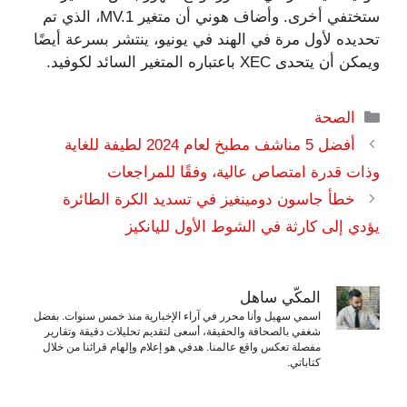
ستختفي أخرى. وأضاف هوني أن متغير MV.1، الذي تم
تحديده لأول مرة في الهند في يونيو، ينتشر بسرعة أيضًا
ويمكن أن يتحدى XEC باعتباره المتغير السائد لكوفيد.
التصنيفات
الصحة
أفضل 5 مناشف مطبخ لعام 2024 لطيفة للغاية
وذات قدرة امتصاص عالية، وفقًا للمراجعات
خطأ جاسون دومينغيز في تسديد الكرة الطائرة
يؤدي إلى كارثة في الشوط الأول لليانكيز
المكّي ساهل
اسمي سهيل وأنا محرر في آراء الإخبارية منذ خمس سنوات. بفضل
شغفي بالصحافة والحقيقة، أسعى لتقديم تحليلات دقيقة وتقارير
مفصلة تعكس واقع عالمنا. هدفي هو إعلام وإلهام قرائنا من خلال
كتاباتي.