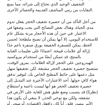
التجفيف الوحيد الذي تحتاج إلى شرائه، مما يمنع
النفايات من رمي المناشف القديمة والحصائر الأخرى.
من أجل التأكد من أن حصيرة تجفيف الحجر
يفعل
تدوم
مدى الحياة، وهناك بعض النصائح التي يجب وضعها في
الاعتبار. في حين أن هذه الأحجار مرنة بشكل عام
للاستخدام اليومي، إلا أنها يمكن أن تصبح ملطخة؛ لحسن
الحظ، يمكن للصنفرة الخفيفة بورق صنفرة ناعم جدًا
إزالة أي علامات قبيحة. اعتمادًا على تعليمات العناية
بالمنتج، قد تتمكن أيضًا من استخدام بيروكسيد
الهيدروجين على الحجر لإزالة العلامات. بمرور الوقت،
ستصبح حصيرة تجفيف الحجر مشبعة، لكن تجفيفها سهل
مثل دعمها على حائط المطبخ الخاص بك، لتوفير تدفق
هواء كافٍ حولها. أحد الاعتبارات الأخيرة عند التبديل إلى
حصيرة تجفيف الحجر هو أنها ليست ناعمة و
استطاع
(نظريًا) قد يتسبب وضع طبق هش للغاية على الأرض في
تشققه، ولكن مع توخي الحذر، لا ينبغي أن يكون هذا
الأمر مصدر قلق. أياً كان دافعك (اقتصادي أو صحي أو