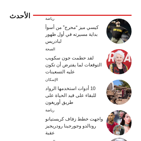
الأحدث
رياضة
كيسي ميز “محرج” من أسوأ
بداية مسيرته في أول ظهور
لبادريس
الصحة
لقد حطمت جون سكويب
التوقعات لما يفترض أن تكون
عليه التسعينات
الإسكان
10 أدوات استخدمها الرواد
للبقاء على قيد الحياة على
طريق أوريغون
رياضة
واجهت خطط زفاف كريستيانو
رونالدو وجورجينا رودريجيز
عقبة