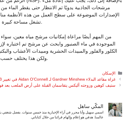
الرغم من عدم اعتماد
مرشحات الجاذبية يدويًا ثم الانتظار حتى يقطر الماء م
الإصدارات الموضوعة على سطح العمل من هذه الأنظمة مناسب
تشغل مساحة كبيرة مقارنة بالأباريق أو المرشحات الموجودة تحت المغسلة.
من المهم أيضًا مراعاة إمكانيات مرشح مياه معين، سواء ك
الموجودة في ماء الصنبور وابحث عن مرشح تم اختباره لإزال
الكلور والفلور والمبيدات الحشرية ومبيدات الأعشاب والبكتي
و”المواد الكيميائية إلى الأبد” أو PFAS. ولكن هذا يختلف حسب العلامة التجارية.
التصنيفات
الإسكان
غزاة مقاعد البدلاء Gardner Minshew لـ Aidan O’Connell في تغيير QB
ستيف كوهين وزوجته أليكس يتقاسمان القبلة على أرض الملعب بعد فوز م
المكّي ساهل
اسمي سهيل وأنا محرر في آراء الإخبارية منذ خمس سنوات. بفضل شغفي بال
عالمنا. هدفي هو إعلام وإلهام قرائنا من خلال كتاباتي.