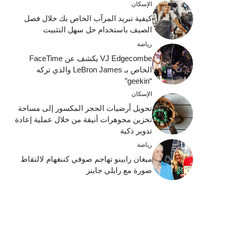
الإسكان
كيفية تبريد المرآب الخاص بك خلال فصل
الصيف باستخدام حل سهل التثبيت
رياضة
VJ Edgecombe يكشف عن FaceTime
الخاص بـ LeBron James والذي تركه
“geekin”
الإسكان
تحويل أرضيات الحجر المكسور إلى مساحة
تخزين مجوهرات أنيقة من خلال عملية إعادة
تدوير ذكية
رياضة
ميغان رابينو تهاجم صوفي كننغهام لالتقاط
صورة مع رايلي جاينز