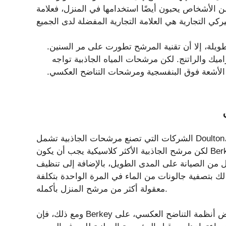
ن الأشخاص يحبون أيضًا استخدامها في المنزل، فعلامة
يلة، إلا أن تقنية المرشح تطورت على مر السنين.
اميك والراتنج. لكن مرشحات المياه الجاذبية تواجه
الأشعة فوق البنفسجية ومرشحات التناضح العكسي.
الشركات التي تصنع مرشحات الجاذبية تشمل Doulton، وBoroux، وLifestra، وWaterdrop، وGlacier Fresh، وغيرها.
لكن مرشح الجاذبية الأكثر كلاسيكية يجب أن يكون Berkey. هذه الأنظمة لديها العديد من الايجابيات. إنها سهلة
ل من الصيانة على المدى الطويل، بالإضافة إلى تنظيف
 لك بتصفية جالونات من الماء في المرة الواحدة بتكلفة
معقولة أكثر من مرشح المنزل بأكمله.
ومع ذلك، فإن Berkey على وجه الخصوص يأتي بتكلفة أولية عالية، أعلى حتى من بعض أنظمة التناضح العكسي، على