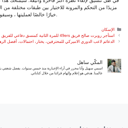
في ظل تنسيق لإلقاء نظرة أكثر فاخرة وأنيقة. سيمنحك هذا ال
مزيدًا من التحكم والمرونة للاختيار بين طبقات مختلفة من 
خيارًا خالصًا لعمليتها ، وسيقوم وضعها بالستائر بتصميمها وتعمل إلى المستوى التالي.
التصنيفات
الإسكان
استأجر روبرت صالح فريق 49ers للمرة الثانية كمنسق دفاعي للفريق
الدعائم لاعب الدوري الاميركي للمحترفين، يختار، احتمالات، أفضل الره
المكّي ساهل
اسمي سهيل وأنا محرر في آراء الإخبارية منذ خمس سنوات. بفضل شغفي بال
عالمنا. هدفي هو إعلام وإلهام قرائنا من خلال كتاباتي.