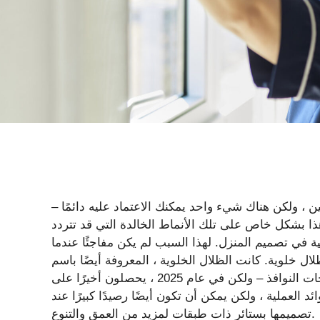
ن ، ولكن هناك شيء واحد يمكنك الاعتماد عليه دائمًا –
هذا بشكل خاص على تلك الأنماط الخالدة التي قد تتردد
ئية في تصميم المنزل. لهذا السبب لم يكن مفاجئًا عندما
لال خلوية. كانت الظلال الخلوية ، المعروفة أيضًا باسم
ظلال العسل لملفها الجانبي السداسي ، بطلًا مجهولًا لعلاجات النوافذ – ولكن في عام 2025 ، يحصلون أخيرًا على
د العملية ، ولكن يمكن أن تكون أيضًا رصيدًا كبيرًا عند
تصميمها بستائر ذات طبقات لمزيد من العمق والتنوع.