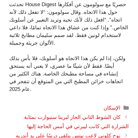
تحدثت House Digest حصريًا مع سولومون عن أفكارها
حول هذا الاتجاه. وقال سولومون: “لا تفعل ذلك لأنه
اتجاه”. “افعل ذلك لأنك تحبه وتريد التعبير عن أسلوبك
الخاص.” وإذا كنت من عشاق هذا الاتجاه تمامًا، فلا داعي
لاستخدام لونين فقط. لقد صمم سليمان مطابخ ثلاثية
الألوان جريئة وجميلة.
ولكن، إذا لم يكن هذا الاتجاه هو أسلوبك، فلا بأس بذلك
أيضًا. فقط لأن شيئًا ما عصري، لا يعني أنه يستحق
إنشاءه في مساحة مطبخك الخاصة. هناك الكثير من
اتجاهات خزائن المطبخ التي من المتوقع أن تنفجر في
عام 2025.
التصنيفات
الإسكان
كان الشوط الثاني الحار لبرينا ستيوارت بمثابة
الشرارة التي كانت ليبرتي في أمس الحاجة إليها
نوح كلوني لاعب نيتس يتلقى درسًا على يد أندريه