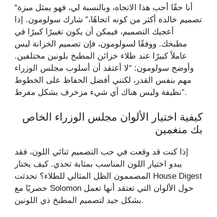
“أنا حقًا أحب هذا الاتجاه، وبالنسبة لي، فهو يمثل ميزة
تصميم خالدة أكثر من كونه اتجاهًا،” شارك سولومون. إذا
أعجبك التصميم، فيمكن أن يكون تغييرًا كبيرًا في
مطبخك. ووفقًا لسولومون، فإن تصميم الخزانة ليس
عاملاً كبيرًا عند طلاء خزائن المطبخ بلونين مختلفين.
وأوضح سولومون: “لا أعتقد أن أسلوب مجلس الوزراء
مهم بنفس القدر، لكنني أفضل الحفاظ على الخطوط
نظيفة وليس هناك أي شيء مزخرف بشكل مفرط”.
كيفية اختيار الألوان مجلس الوزراء الخاص
بك منغمين
إذا كنت قد وقعت في حب التصميم ثنائي اللون، فقد
يبدو اختيار اللون المناسب بمثابة تحدي. كيف يختار
المصممون الظل المثالي للطلاء؟ تحدثت House Digest
حصريًا مع Solomon حول الألوان التي تعتقد أنها تعمل
بشكل جيد لتصميم المطبخ ذي اللونين.