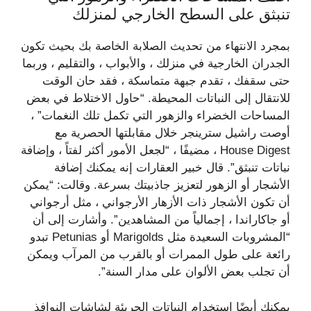
تنبثق على السطح الخارجي لمنزلك
بمجرد الانتهاء من تحديث الصلابة الخاصة بك بحيث تكون
الجدران الخارجية في منزلك ، والأبواب ، والتقليم ، وربما
حتى سقفك ، تقدم جبهة متماسكة ، فقد حان الوقت
للانتقال إلى النباتات المحيطة. “حاول الاختلاط في بعض
المساحات الخضراء والزهور التي تكمل تلك النغمات” ،
أوصت راشيل سترينجر خلال مقابلتها الحصرية مع
House Digest ، مضيفًا ، “لجعل الأمور أكثر لفتاً ، وإضافة
نباتات تنبثق”. قال خبير العقارات إنه يمكنك إضافة
الأشجار أو الزهور لتعزيز جاذبيتك بسرعة. وقالت: “يمكن
أن تكون الأشجار ذات الأزهار الأرجواني ، مثل أرجواني
أو جاكاراندا ، إجمالياً من المشاهدين”. وأشارت إلى أن
“المشروبات السعيدة مثل Marigolds أو Petunias تبدو
رائعة على طول الممرات أو بالقرب من المرآب ويمكن
أن تجلب بعض الألوان على مدار السنة”.
يمكنك أيضًا استخدام النباتات الجريئة لشاشات النوافذ