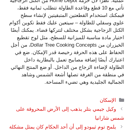
عملية. نظرًا لأن حزمة Home Depot من الكتل الزجاجية
تأتي مع 10 قطع وقاعدة الطاولة تتطلب ثمانية فقط،
فيمكنك استخدام القطعتين المتبقيتين لإنشاء سطح
علوي وسفلي للطاولة – سيتعين عليك فقط تكوين أكوام
الكتل الزجاجية بشكل مختلف لتتركها فضاء. يمكنك أيضًا
اختيار مادة مناسبة للميزانية للسطح، مثل لوح تقطيع
الخيزران من Dollar Tree Cooking Concepts، من أجل
الحفاظ على هذه الحرفة رخيصة قدر الإمكان. ضع في
اعتبارك أيضًا إضافة مصابيح تعمل بالبطارية داخل
الطاولة لإضاءة الزجاج من الداخل. أو ضع المنتج النهائي
في منطقة من الغرفة تصلها أشعة الشمس وشاهد
الجمالية الجليدية وهي تضيء المساحة.
التصنيفات
الإسكان
وكيل جيمي بتلر يذهب إلى الأرض المحروقة على
شمس شارانيا
يلمح توم ثيبودو إلى أن أحد الحكام كان يمثل مشكلة