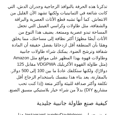
تذكرنا هذه الحرفة بالنوافذ الزجاجية وجدران الدش، التي
كانت شائعة في الثمانينيات ولكنها تشهد الآن القليل من
الانتعاش. كما أنها تشبه قطع الأثاث العصرية والبراقة
والشفافة، مثل طاولات وكراسي الفينيل التي تجعل
المساحة تبدو عصرية وممتعة. يضيف هذا النوع من
الأثاث أيضًا مظهرًا أكثر نظافة إلى مساحتك، مما يخلق
وهمًا بأن المنطقة أقل ازدحامًا بفضل حقيقة أن المادة
شفافة وترشح الضوء. يمكنك شراء طاولات جانبية
وطاولات قهوة بهذا المظهر على مواقع مثل Amazon
(مثل طاولة القهوة الأكريليك VDGPWA مقابل 125
دولارًا)، ولكنها ستكلفك عادةً ما بين 100 إلى 500 دولار.
بالمقارنة، يعد بناء هذا بنفسك باستخدام الزجاج أقل
تكلفة وأكثر صداقة للبيئة وأكثر متعة (إذا كنت تحب
مشاريع DIY) بدلاً من شراء خيار بلاستيكي مسبق الصنع.
كيفية صنع طاولة جانبية جليدية
عرض حساب InstagramLaundryDayHelpers هذا