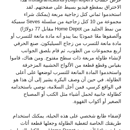
الاختراق بمقطع فيديو بسيط على صفحتهم. لقد
استخدموا ثماني كتل زجاجية مربعة (يمكنك شراء
مجموعة من 10 كتل زجاجية من سلسلة Seves سميكة
من نمط الجليد من Home Depot مقابل 77 دولارًا)
وألصقوها معًا عموديًا بما يبدو أنه مادة مانعة للتسرب أو
مادة مانعة للتسرب من زجاج السيليكون. صنع الحرفي
أربع مجموعات من الطوب، ثم قام بلصق الجوانب
لإنشاء طاولة مربعة ذات سطح مفتوح. ومن هناك، قاموا
بقياس وقطع قطعة من الألواح الخشبية المزخرفة
واستخدموا المادة المانعة للتسرب لوضعها على أعلى
الطاولة. في حين أن وصف البكرة يشير إلى أن هذا هو
في الواقع كرسي، فمن أجل السلامة، نوصي باستخدامه
كطاولة جانبية لحمل أشياء مثل الكتب أو المصباح
الصغير أو أكواب القهوة.
لإضفاء طابع شخصي على هذه الحيلة، يمكنك استخدام
طريقتك الخاصة لتغطية الطاولة وجعلها قطعة أثاث