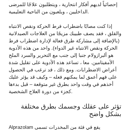
إحصائياً لديهم أفكار انتحارية ، ويتطلبون علاجًا للمرضى
الداخليين ، ويلعبون من الناحية التعليمية.
إذا كنت مصابًا باضطراب فرط الحركة ونقص الانتباه
والقلق ، فقد يصف طبيبك مزيجًا من العلاجات الصيدلانية
(بالإضافة إلى مشاركة طرق فعالة لإدارة اضطراب فرط
الحركة ونقص الانتباه غير الدواء). واحد من هذه الأدوية
هو ألبرازولام جنبا إلى جنب مع التحرير والسرد الملح
الأمفيتامين. معا ، تساعد هذه الأدوية على تقليل شدة
أعراض الاضطرابات. ومع ذلك ، قد ترغب في الحصول
على فهم أعمق لما يمكنهم فعله – وكيف قد يؤثر عليك
أخذهم في وقت واحد بطرق غير متوقعة – قبل بدءها
كجزء من دورة العلاج الشخصية.
تؤثر على عقلك وجسمك بطرق مختلفة
بشكل واضح
Alprazolam يقع في فئة من المخدرات تسمى