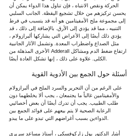
الحركة ونقص الانتباه ، فإن تناول هذا الدواء يمكن أن
يحسن تركيزهم من خلال تشجيع اليقظة. الجانب السلبي
إلى مجموعة ملح الأمفيتامين هو أنه قد يتسبب في فرط
التنبيه ، مما قد يؤدي إلى الأرق. بالإضافة إلى ذلك ، قد
يؤدي ذلك أيضًا إلى الأعراض التي يشاركها ألبرازولام ،
مثل الصداع واضطراب المعدة. وتشمل الآثار الجانبية
الأخرى المذهلة من Adderall ارتفاع ضغط الدم ومشاكل
الكلى. علاوة على ذلك ، إنها تشكل العادة أيضًا.
أسئلة حول الجمع بين الأدوية القوية
على الرغم من أن التحرير والسرد الملح في ألبرازولام
والأمفيتامين غالباً ما يجتمعان ، يجب ألا يخلطهما دون
طلب الطبيب. يجب أن تدرك أيضًا أن بعض أخصائيي
الرعاية الصحية لا يتم بيعهم على فوائد الجمع بين
الدواءين بسبب أغراضهم التي تبدو على ما يبدو.
أشار الدكتور بول زاركوفسكي ، أستاذ مساعد سريري