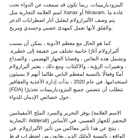
البنزوديازيبينات. ربما تكون قد سمعت عن الدواء تحت
اسم العلامة التجارية مثل Xanax أو Niravam. عادة ما
يتم وصف الألبرازولام لتقليل آثار اضطرابات الذعر
والقلق لأنها تعمل كمهدئ عصبي وجسدي ومريح.
كما هو الحال مع معظم الأدوية ، يمكن أن يسبب
ألبرازولام آثارًا جانبية تختلف من خفيفة إلى خطيرة.
وتشمل هذه النعاس ، وقضايا الجهاز الهضمي ، والصداع
، وتغييرات الرؤية ، والاكتئاب. ومع ذلك ، يعتبر ألبرازولام
آمنًا وفعالًا بالنسبة لمعظم الناس طالما أنهم لا يسيئون
استخدامها. في عام 2020 ، بدأت إدارة الأغذية والعقاقير
(FDA) تتطلب أن تتضمن جميع البنزوديازيبينات تحذيرًا
حول خصائص الإدمان للدواء.
يوفر التحرير والسرد الملح الأمفيتامين (الاسم العلامة
التجارية: Adderall) التحفيز للجهاز العصبي. في الأساس
، ينتج عن هذا تأثير معاكس من تأثير الألبرازولام. في
الواقع ، بالنسبة لأولئك الذين يعانون من اضطراب فرط