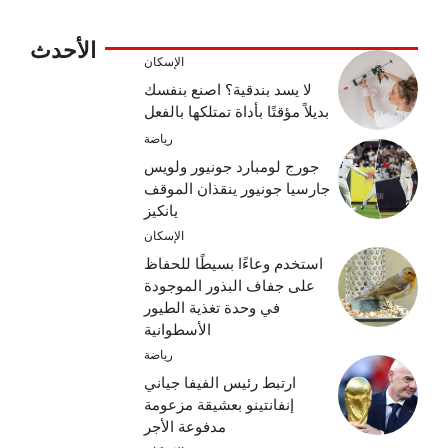
الأحدث
الإسكان
لا يسد بندقية؟ اصنع بنفسك
بديلاً مؤقتًا بأداة تمتلكها بالفعل
رياضة
جورج لومبارد جونيور ولويس
جارسيا جونيور ينقذان الموقف
يانكيز
الإسكان
استخدم وعاءًا بسيطًا للحفاظ
على جفاف البذور الموجودة
في وحدة تغذية الطيور
الأسطوانية
رياضة
ارتبط رئيس الفيفا جياني
إنفانتينو بعشيقة مزعومة
مدفوعة الأجر