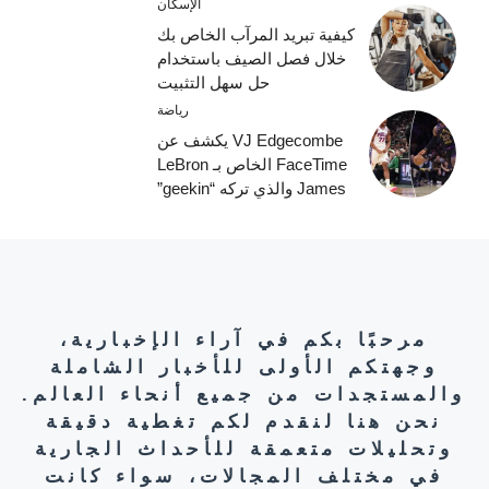
الإسكان
كيفية تبريد المرآب الخاص بك
خلال فصل الصيف باستخدام
حل سهل التثبيت
رياضة
VJ Edgecombe يكشف عن
FaceTime الخاص بـ LeBron
James والذي تركه “geekin”
مرحبًا بكم في آراء الإخبارية،
وجهتكم الأولى للأخبار الشاملة
والمستجدات من جميع أنحاء العالم.
نحن هنا لنقدم لكم تغطية دقيقة
وتحليلات متعمقة للأحداث الجارية
في مختلف المجالات، سواء كانت