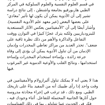
في قسم العلوم النفسية والعلوم السلوكية في المركز
الطبي هاربورفيو بجامعة واشنطن ، إلى نتائج دراسة
تشير إلى أن الأدوية يمكن أن يكون لها تأثير “معادي”
على بعضها البعض (عبر معهد علم الأدوية النفسية).
وأشار أيضًا إلى أن “الأمفيتامين يعكس الآثار المستعدية
للبنزوديازيبين ولكنه يترك عجزًا كبيرًا في التوازن ووقت
التفاعل والذاكرة والأهم من ذلك نظرة ثاقبة على
ضعف”. تحذر العديد من مراكز تعاطي المخدرات وإدمان
الإدمان من أن تناول الأدوية يمكن أن يؤدي إلى وفاة
جرعة زائدة ، وإساءة استخدام المخدرات وإساءة
استخدامها ، ونتائج القلب والأوعية الدموية غير المرغوب
فيها.
هذا لا يعني أنه لا يمكنك تناول ألبرازولام والأمفيتامين في
وقت واحد إذا رأى طبيبك أنه من المفيد بناءً على تاريخك
الطبي. ومع ذلك ، قد ترغب في إجراء محادثة مدروسة
حول آثارها الجانبية المحتملة للتفاعل. أثناء وجودك فيه ،
فكر في الحديث عما تتناوله ، بما في ذلك الفيتامينات