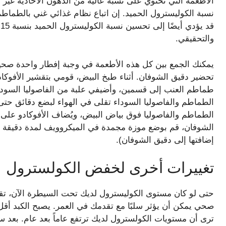
الأطعمة التي تحتوي على نسبة عالية من الدهون الأحادية غير 
نسبة الكوليسترول الحميد. إن اتباع نظام غذائي غني بالطماطم
والتحقيقي.
يمكنك الجمع بين كل هذه الأطعمة في وجبة إفطار واحدة صحية
تحضير دقيق الشوفان. أثناء طبخ البيض، قومي بتقشير الأفو
طماطم العنب إلى قسمين، وأضيفي علبة من الفاصوليا السوداء
الطماطم والفاصوليا السوداء تقلى في الهواء لبضع دقائق حتى ت
الطماطم والفاصوليا فوق بياض البيض، ويُضاف الأفوكادو على 
الشوفان، قم بوضع موزة مجمدة في الميكروويف لمدة دقيقة وت
إضافتها إلى دقيق الشوفان).
تغييرات أخرى لخفض الكولسترول
حتى لو كان مستوى الكوليسترول لديك تحت السيطرة الآن، تقول
صحي يمكن أن يؤثر سلبًا مع تقدمك في العمر. يصبح الكبد أقل
ترى أن مستويات الكولسترول لديك ترتفع عاماً بعد عام. بعد س