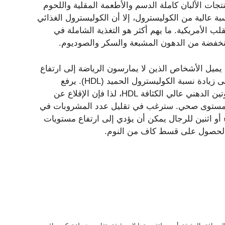
تجات الألبان كاملة الدسم والأطعمة المقلية واللحوم
 عالية من الكوليسترول، إلا أن الكوليسترول الغذائي
ب الأمريكية. ما يهم أكثر هو التغذية الشاملة في
منخفضة من الدهون المشبعة والسكر والصوديوم.
ميل الأشخاص الذين لا يمارسون الرياضة إلى ارتفاع
مستويات الكوليسترول لديهم، كما تساعد التمارين الرياضية على زيادة نسبة الكوليسترول الحميد (HDL). يرفع
التدخين نسبة الكوليسترول الضار LDL ويخفض مستويات البروتين الدهني عالي الكثافة HDL، لذا فإن الإقلاع عن
 مستوى صحي. سترغب في تقليل عدد المشروبات في
أو اثنين للرجال يمكن أن يؤدي إلى ارتفاع مستويات
 والحصول على قسط كاف من النوم.