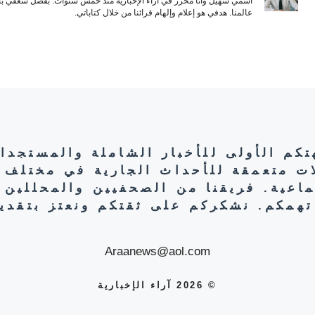
اسمي سهيل وأنا محرر في آراء الإخبارية منذ خمس سنوات. بفضل شغفي بال
عالمنا. هدفي هو إعلام وإلهام قرائنا من خلال كتاباتي.
هتكم الأولى للأخبار الشاملة والمستجدا
ات متعمقة للأحداث الجارية في مختلف 
تماعية. فريقنا من الصحفيين والمحللين 
تهمكم. نشكركم على ثقتكم ونعتز بتقديم
Araanews@aol.com
© 2026 آراء الإخبارية