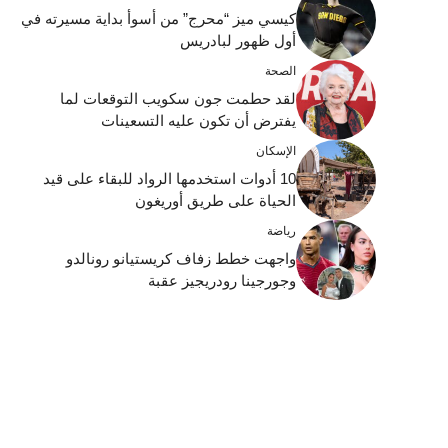
كيسي ميز “محرج” من أسوأ بداية مسيرته في
أول ظهور لبادريس
الصحة
لقد حطمت جون سكويب التوقعات لما
يفترض أن تكون عليه التسعينات
الإسكان
10 أدوات استخدمها الرواد للبقاء على قيد
الحياة على طريق أوريغون
رياضة
واجهت خطط زفاف كريستيانو رونالدو
وجورجينا رودريجيز عقبة