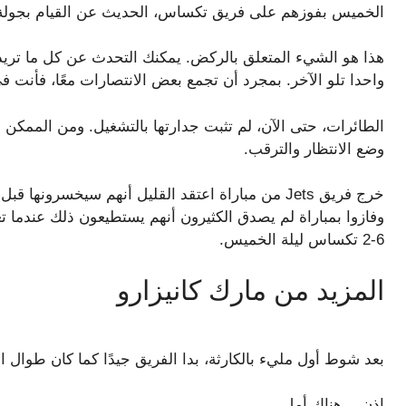
الخميس بفوزهم على فريق تكساس، الحديث عن القيام بجولة 
هذا هو الشيء المتعلق بالركض. يمكنك التحدث عن كل ما تريد.
واحدا تلو الآخر. بمجرد أن تجمع بعض الانتصارات معًا، فأنت في
الطائرات، حتى الآن، لم تثبت جدارتها بالتشغيل. ومن الممكن 
وضع الانتظار والترقب.
خرج فريق Jets من مباراة اعتقد القليل أنهم سيخسرون
6-2 تكساس ليلة الخميس.
المزيد من
مارك كانيزارو
بعد شوط أول مليء بالكارثة، بدا الفريق جيدًا كما كان طوال الموسم في آخر 30 دقيق
إذن… هناك أمل.