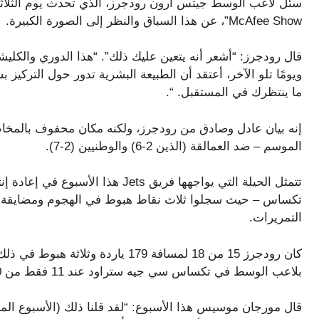
McAfee Show”، عن هذا السباق والنظر إلى الصورة الكبيرة.
قال رودجرز: “أشعر أنه يتعين عليك ذلك”. “هذا الدوري والكليش
ويومًا تلو الآخر، أعتقد أن الطبيعة البشرية تدور حول التركيز
ما ينتظرك في المستقبل. “.
إنه بيان عادل وصادق من رودجرز، ولكنه مكان محفوف بالمخاطر
الموسم – ضد العمالقة (الذين 2-6) والوطنيين (2-7).
تتمثل الحيلة التي يواجهها فريق ets
تكساس – حيث سجلوا ثلاث نقاط هبوط في الهجوم ومضايقة 
التمريرات.
كان رودجرز 15 من 18 لمسافة 179 يارد
بلاعب الوسط في تكساس سي جيه ستراود عند 11 فقط من 30 وأقاله ثماني مرات في المباراة.
قال مورجان موسيس هذا الأسبوع: “لقد قلنا ذلك (الأسبوع الماضي