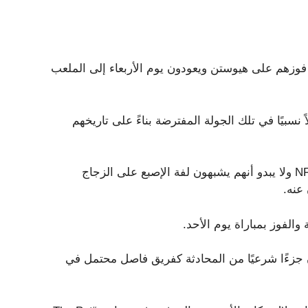
سبوع بعد فوزهم على هيوستن ويعودون يوم الأربعاء إلى الملعب
بما كان يعتبر فوزًا سهلاً نسبيًا في تلك الجولة المفترضة بناءً على تاريخهم
على الرغم من ذلك، فإن الكاردينالز هم 5-4 ويقودون NFC West ولا يبدو أنهم يشبهون لفة الإصبع على الزجاج
 عنه.
سيوصلهم إلى 4-6 ومن ثم سيكونون جزءًا شرعيًا من المحادثة كفريق فاصل محتمل في