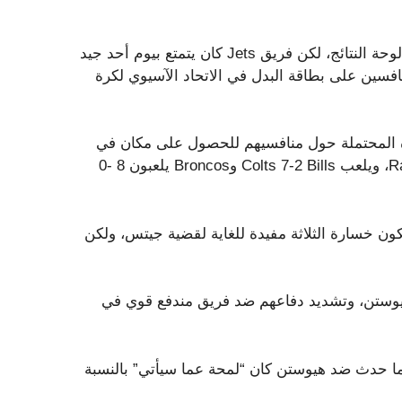
يعد الأسبوع التاسع وحتى الأسبوع العاشر مبكرًا جدًا لمشاهدة لوحة النتائج، لكن فريق Jets كان يتمتع بيوم أحد جيد
نافسين على بطاقة البدل في الاتحاد الآسيوي لكرة
J بمزيد من الأخبار الجيدة المحتملة حول منافسيهم للحصول على مكان في
البطاقة البرية، حيث يلعب فريق Bengals (4-5) مع Ravens 6-3، ويلعب Colts 7-2 Bills وBroncos يلعبون 8 -0
ون خسارة الثلاثة مفيدة للغاية لقضية جيتس، ولكن
هيوستن، وتشديد دفاعهم ضد فريق مندفع قوي في
ن ما حدث ضد هيوستن كان “لمحة عما سيأتي” بالنسبة