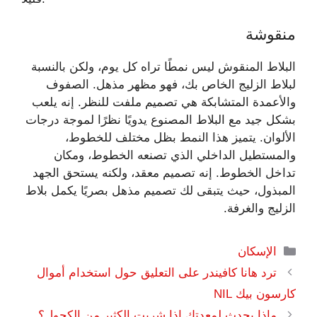
منقوشة
البلاط المنقوش ليس نمطًا تراه كل يوم، ولكن بالنسبة
لبلاط الزليج الخاص بك، فهو مظهر مذهل. الصفوف
والأعمدة المتشابكة هي تصميم ملفت للنظر. إنه يلعب
بشكل جيد مع البلاط المصنوع يدويًا نظرًا لموجة درجات
الألوان. يتميز هذا النمط بظل مختلف للخطوط،
والمستطيل الداخلي الذي تصنعه الخطوط، ومكان
تداخل الخطوط. إنه تصميم معقد، ولكنه يستحق الجهد
المبذول، حيث يتبقى لك تصميم مذهل بصريًا يكمل بلاط
الزليج والغرفة.
التصنيفات
الإسكان
ترد هانا كافيندر على التعليق حول استخدام أموال
كارسون بيك NIL
ماذا يحدث لمعدتك إذا شربت الكثير من الكحول؟