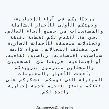
مرحبًا بكم في آراء الإخبارية،
وجهتكم الأولى للأخبار الشاملة
والمستجدات من جميع أنحاء العالم.
نحن هنا لنقدم لكم تغطية دقيقة
وتحليلات متعمقة للأحداث الجارية
في مختلف المجالات، سواء كانت
سياسية، اقتصادية، رياضية، ثقافية،
أو اجتماعية. فريقنا من الصحفيين
والمحللين ملتزمون بتزويدكم
بأحدث الأخبار والمعلومات
الموثوقة التي تهمكم. نشكركم على
ثقتكم ونعتز بتقديم خدمة إخبارية
رائدة لكم.
Araanews@aol.com