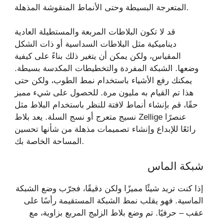
المتعرجة البسيطة وحتى الأنماط المنقوشة المذهلة.
قد لا تكون البلاطات المربعة والمستطيلة العادية
ديناميكية مثل البلاطات السداسية أو ذات الشكل
المقياس، ولكن يمكن أن يتغير ذلك بناءً على كيفية
وضعها. الشبكة المفردة والتخطيطات المكدسة بسيطة.
يمكنك رفع الأشياء باستخدام نمط الطوب، ولكن حتى
هذا تم القيام به مليون مرة. للحصول على شيء مميز
حقًا، قم بإنشاء أنماط لافتة للنظر باستخدام البلاط مثل
نسيج متعرج أو نسج السلة. يعد بلاط Zellige عنصرًا
رائعًا للإبداع وإنشاء تصميمات مذهلة من شأنها تحسين
المساحة الخاصة بك.
شبكة الماس
إذا كنت تريد شيئًا مميزًا ولكن دقيقًا، فجرّب وضع الشبكة
الماسية. فهو يقلب نمط الشبكة المستقيمة رأسًا على
عقب – حرفيًا. تم وضع بلاط الزليج المربع بزاوية، مع