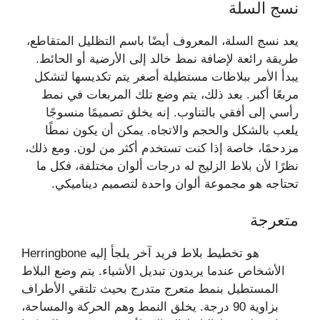
نسج السلة
يعد نسج السلة، المعروف أيضًا باسم التظليل المتقاطع،
طريقة رائعة لإضافة نمط خالد إلى الأرضية أو الحائط.
يبدأ الأمر ببلاطات مستطيلة أصغر يتم تكديسها لتشكل
مربعًا أكبر. بعد ذلك، يتم وضع تلك المربعات في نمط
رأسي إلى أفقي بالتناوب. إنه يخلق تصميمًا منسوجًا
يلعب بالشكل والحجم والاتجاه. يمكن أن يكون نمطًا
مزدحمًا، خاصة إذا كنت تستخدم أكثر من لون. ومع ذلك،
نظرًا لأن بلاط الزليج له درجات ألوان مختلفة، فكل ما
تحتاجه هو مجموعة ألوان واحدة لتصميم ديناميكي.
متعرجة
Herringbone هو تخطيط بلاط فريد آخر يلجأ إليه
الأشخاص عندما يريدون تبديل الأشياء. يتم وضع البلاط
المستطيل بنمط متعرج متدرج بحيث تلتقي الأطراف
بزاوية 90 درجة. يخلق النمط وهم الحركة والمساحة،