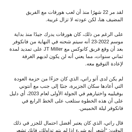
لقد مر 22 شهرًا منذ أن لعب هورفات مع الفريق
المضيف هنا، لكن عودته لا تزال غريبة.
على الرغم من ذلك، كان هورفات يدرك جيدًا منذ بداية
موسم 2022-23 أنه سيتم شحنه في النهاية من فانكوفر
بعد أن وقع فريق كانوكس مع JT Miller على تمديد لمدة
ثماني سنوات، مما يعني أنه لن يكون لديهم الغرفة
لإعادة التوقيع معه.
لم يكن لدى آتو راتي، الذي كان جزءًا من حزمة العودة
التي أعادها سكان الجزيرة، جنبًا إلى جنب مع أنتوني
بوفيلييه واختيارهم في الجولة الأولى لعام 2023، أي دليل
على أن هذه الخطوة ستلعب على الخط الرابع في
فانكوفر ليلة الخميس.
قال راتي، الذي كان يعتبر أفضل احتمال للجزر في ذلك
الوقت: “أشعر أنه شيء إذا لم يتم تداولك، فإنك تشعر