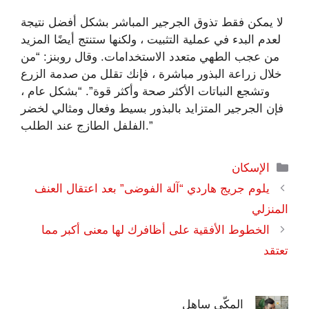
لا يمكن فقط تذوق الجرجير المباشر بشكل أفضل نتيجة
لعدم البدء في عملية التثبيت ، ولكنها ستنتج أيضًا المزيد
من عجب الطهي متعدد الاستخدامات. وقال روبنز: “من
خلال زراعة البذور مباشرة ، فإنك تقلل من صدمة الزرع
وتشجع النباتات الأكثر صحة وأكثر قوة”. “بشكل عام ،
فإن الجرجير المتزايد بالبذور بسيط وفعال ومثالي لخضر
الفلفل الطازج عند الطلب.”
التصنيفات
الإسكان
يلوم جريج هاردي “آلة الفوضى” بعد اعتقال العنف
المنزلي
الخطوط الأفقية على أظافرك لها معنى أكبر مما
تعتقد
المكّي ساهل