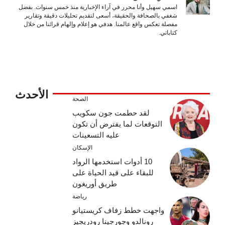
اسمي سهيل وأنا محرر في آراء الإخبارية منذ خمس سنوات. بفضل
شغفي بالصحافة والحقيقة، أسعى لتقديم تحليلات دقيقة وتقارير
مفصلة تعكس واقع عالمنا. هدفي هو إعلام وإلهام قرائنا من خلال
كتاباتي.
الأحدث
الصحة
لقد حطمت جون سكويب
التوقعات لما يفترض أن تكون
عليه التسعينات
الإسكان
10 أدوات استخدمها الرواد
للبقاء على قيد الحياة على
طريق أوريغون
رياضة
واجهت خطط زفاف كريستيانو
رونالدو وجورجينا رودريجيز