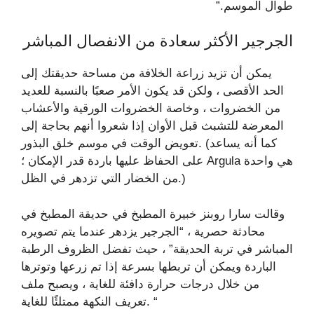
طوال الموسم.”
الجرجير الأكثر سعادة من الانفصال المباشر
يمكن أن تزيد زراعة الخلافة من مساحة حديقتك إلى
الحد الأقصى ، ولكن قد يكون الأمر صعبًا بالنسبة للعديد
من الخضروات ، وخاصة الخضروات الورقية والأعشاب
المعرضة للتشبث قبل الأوان إذا شعروا أنهم بحاجة إلى
تعويض الوقت في موسم خلق البذور. (كما أنه يساعد
على الحفاظ عليها باردة قدر الإمكان ؛ Argula هي واحدة
من الخضار التي تزدهر في الظل.)
وقالت سارا روبنز خبيرة المطبخ في حديقة المطبخ في
محادثة حصرية ، “الجرجير يزدهر عندما يتم تصويره
المباشر في تربة الحديقة” ، حيث تفضل الظروف الرطبة
الباردة ويمكن أن تربطها بسرعة إذا تم زرعها وتوترها
من خلال درجات حرارة دافئة للغاية ، ويصبح ملف
تعريف النكهة ممتلئًا للغاية. “