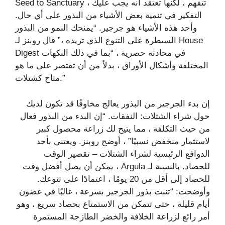
Seed to Sanctuary ، تتفهم ، لكنها تعتقد أنه يجب عليك
التفكير في تنمية بعض الأشياء من البذور على أي حال.
وأحد هذه الأشياء هو جرجير. “يمنحك النمو من البذور
السيطرة على التنوع الذي تريده ،” قال روبنز لـ House
Digest في محادثة حصرية ، “بما في ذلك النكهات
المختلفة وأشكال الأوراق ، بدلاً من أن تقتصر على ما هو
متاح كشتلات.”
إن بدء الجرجير من البذور يعالج مخاوفًا قد تكون لديك
حول شراء الشتلات: النفقات. “إن البدء من البذور فعال
من حيث التكلفة ، مما يتيح لك زراعة محصول كبير
لاستثمار منخفض نسبيًا” ، أوضح روبنز. ويعتني بأحد
الدوافع الرئيسية لشراء الشتلات – تقصير الوقت
للحصاد. بالنسبة لـ Argula ، يمكن أن يصل أفضل وقت
للحصاد إلى أقل من 20 يومًا ، اعتمادًا على تنوعك.
وأوضحت: “تنبت بذور الجرجير بسرعة ، غالبًا في غضون
أيام قليلة ، حتى تتمكن من الاستمتاع بحصاد سريع ، وهو
أمر رائع لزراعة الخلافة والخضر الطازجة المستمرة