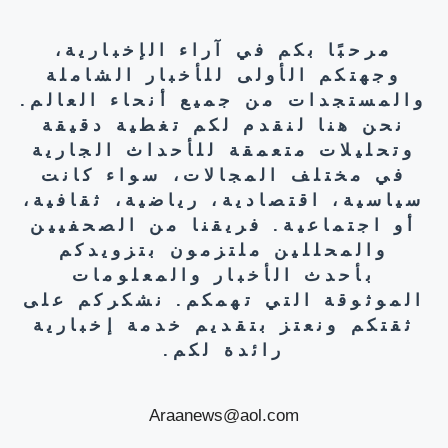
مرحبًا بكم في آراء الإخبارية،
وجهتكم الأولى للأخبار الشاملة
والمستجدات من جميع أنحاء العالم.
نحن هنا لنقدم لكم تغطية دقيقة
وتحليلات متعمقة للأحداث الجارية
في مختلف المجالات، سواء كانت
سياسية، اقتصادية، رياضية، ثقافية،
أو اجتماعية. فريقنا من الصحفيين
والمحللين ملتزمون بتزويدكم
بأحدث الأخبار والمعلومات
الموثوقة التي تهمكم. نشكركم على
ثقتكم ونعتز بتقديم خدمة إخبارية
رائدة لكم.
Araanews@aol.com