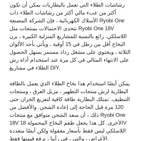
رشاشات الطلاء التي تعمل بالبطاريات يمكن أن تكون
أكثر من عبء مالي أكثر من رشاشات الطلاء ذات
الأسلاك الكهربائية ، فإن الشركة المصنعة Ryobi One
تتحدى الاحتمالات بمنتجات مثل Ryobi One 18V
اللاسلكي. رائع بالنسبة للمشاريع المنزلية الكبيرة ، يزن
البخاخ أقل من رطل في 15 أوقية ، ويأتي بأحد الألوان
الثلاثة ، ويحتوي على مشغل رذاذ مستمر يسهل الحصول
على الانتهاء المثالي في كل مرة عند استخدام أداة رش
الطلاء في مشاريع DIY.
يمكن أيضًا استخدام هذا بخاخ الطلاء الذي يعمل بالطاقة
البطارية لرش منتجات التطهير ، مزيل العرق ، ومنتجات
التنظيف. تمتلك البطارية طاقة كافية لتفريغ الخزان حتى
120 مرة قبل الحاجة إلى إعادة الشحن. والأفضل من
ذلك ، أن منفذ الشحن متوافق مع منتجات Ryobi One
18V الأخرى. كل هذا يجعل طقم البخاخ المحمولة 18V
اللاسلكي ليس فقط بأسعار معقولة ولكن أيضًا متعددة
الأغراض ، والتي ، في رأينا ، ترفع قيمتها فقط.