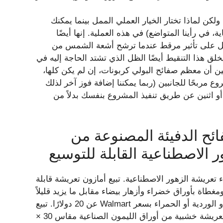
ولكن لماذا تختار الخيار العملي الممل بينما يمكنك
في رأينا المتواضع) في هذه العملية. إنها أيضًا
ل على تأثير مرقط عندما ترشح أشعة الشمس من
لق هذا التنقيط أيضًا الظل الذي تشتد الحاجة إليه في
 أن معظم صفائح البولي كربونات، إن لم يكن كلها،
 مربحًا للجانبين (ربما يمكننا إضافة فوز آخر لذلك
ر أو اثنين عن طريق تنفيذ المشروع بنفسك بدلاً من
ائح الدفيئة المصنوعة من
 الاصطناعية القابلة للتوسيع
ريشة الزهور الاصطناعية. تبيع أمازون تعريشة قابلة
لخشب الحقيقي مقاس 70.87 × 9.84 بوصة ومغطاة بأوراق خضراء وأزهار بيضاء مقابل ما يزيد قليلاً
عن 20 دولارًا. تبيع Walmart أسوارًا خشبية تلسكوبية مزينة بالورود البرتقالية والحمراء أو الوردية أو الحمراء بسعر
يتراوح بين 14 إلى 18 دولارًا لكل منها. سعيد لتخطي تزهر؟ تعريشة خشبية من أوراق الليمون الصناعية مقاس 30 ×