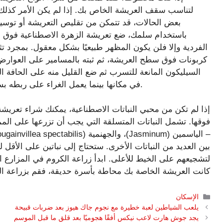
لتناسب سقف العريشة الخاص بك. إذا لم يكن الأمر كذل
بعض الحالات، قد تتمكن من تقليص التعريشة أو توسيعه
باستخدام سلمك، ضع تعريشة الزهرة الاصطناعية فوق س
الفردية وإلا فلن يكون المظهر طبيعيًا بشكل معقول. بمجرد 
كربونات فوق سطح العريشة، ثم ثبته بالمسامير على العوار
السيليكون المانعة للتسرب ثم ضع القليل منه على الحافة المج
في مكانها بينما يعمل الغراء على ربطه بسحره. كرر هذه العملية حتى تتم تغطية العريشة بأكملها.
إذا لم تكن من محبي النباتات الاصطناعية، يمكنك شراء تعريشة
فوقها. تشمل النباتات المتسلقة التي يجب أن تزرعها على الم
بين العديد من النباتات الأخرى. ستحتاج إلى نباتين على الأق
لتشجيعهم على الخيط للأعلى. ابدأ زراعة الكروم في المزارع ا
كانت العريشة الخاصة بك محاطة بأسرة حديقة، فقم بزراعة ا
التصنيفات
الإسكان
يلعب الشياطين لعبة خطيرة مع نجوم جاك هيوز بعد ضربات قبيحة
يجد جوش هارت لاعب نيكس أفقًا هجوميًا بعد قلق ما قبل الموسم