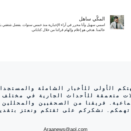
المكّي ساهل
اسمي سهيل وأنا محرر في آراء الإخبارية منذ خمس سنوات. بفضل شغفي بال
عالمنا. هدفي هو إعلام وإلهام قرائنا من خلال كتاباتي.
هتكم الأولى للأخبار الشاملة والمستجدا
ات متعمقة للأحداث الجارية في مختلف 
تماعية. فريقنا من الصحفيين والمحللين 
تهمكم. نشكركم على ثقتكم ونعتز بتقديم
Araanews@aol.com