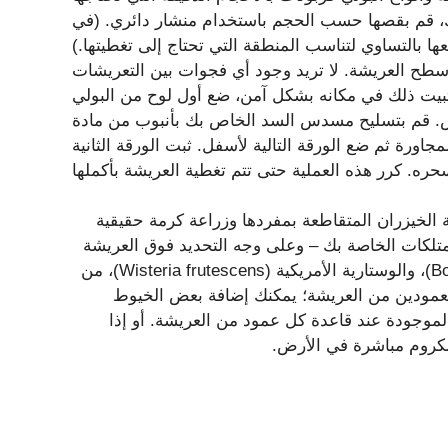
ك، قم بقصها حسب الحجم باستخدام منشار دائري. (في
ا بالتساوي لتناسب المنطقة التي تحتاج إلى تغطيتها.)
طح العريشة. لا تريد وجود أي فجوات بين التعريشات
تثبيت ذلك في مكانه بشكل آمن، ضع أول لوح من البولي
ض. قم بتسليح مسدس السد الخاص بك بأنبوب من مادة
اورة ثم ضع الورقة التالية لأسفل. ثبت الورقة الثانية
 الخيزران المتقاطعة بمفردها وزراعة كرمة حقيقية
متلكات الخاصة بك – وعلى وجه التحديد فوق العريشة
– الياسمين (Jasminum)، والجهنمية (Bougainvillea spectabilis)، والوستارية الأمريكية (Wisteria frutescens)، من
ل لعمودين من العريشة؛ يمكنك إضافة بعض الخيوط
لموجودة عند قاعدة كل عمود من العريشة. أو إذا
لكروم مباشرة في الأرض.