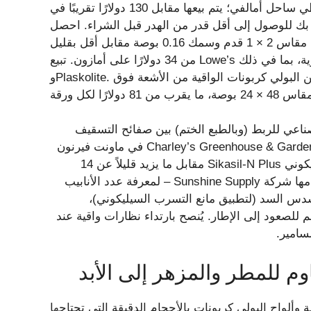
98 بوصة تعطي ساحل أمالفي؛ يتم بيعها مقابل 130 دولارًا تقريبًا في Wayfair. تتوفر ألواح البولي كربونات في
 بك للوصول إلى أقل قدر من الهدر قبل الشراء. احصل
على 14 حزمة من ألواح الدفيئة المصنوعة من البولي كربونات مقاس 2 × 1 قدم وسمك 0.16 بوصة مقابل أقل بقليل
من 34 دولارًا على أمازون. تبيع Lowe’s مجموعة من العلامات التجارية، بما في ذلك Sunlite وPolymershapes
وPlaskolite. على سبيل المثال، سوف تكلفك ألواح التسقيف المصنوعة من البولي كربونات الواقية من الأشعة فوق
ناعي للربط (وبالطبع الختم) بين صفائح التسقيف
المصنوعة من البولي كربونات. على سبيل المثال، تبيع شركة Charley’s Greenhouse & Garden في ماونت فيرنون
بولاية واشنطن أنبوبًا سعة 10 أونصات من مانع التسرب السيليكوني Sikasil-N Plus مقابل ما يزيد قليلاً عن 14
دولارًا. استخدم الآلة الحاسبة عبر الإنترنت – مثل تلك التي تقدمها شركة Sunshine Supply – لمعرفة عدد الأنابيب
مسدس السد (لتطبيق مانع التسرب السيليكوني)،
صعود إلى الإطار. يُنصح بارتداء نظارات واقية عند
سامير.
وم للمطر والمزهر إلى الأبد
ألواح البولي كربونات بالأحجام الدقيقة التي تحتاجها