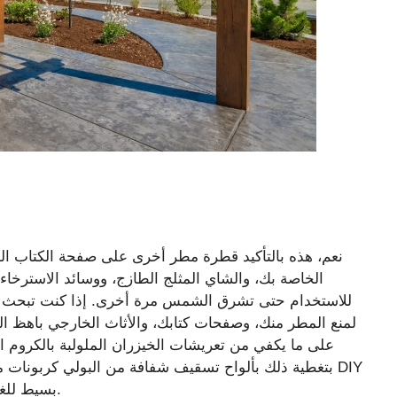
نعم، هذه بالتأكيد قطرة مطر أخرى على صفحة الكتاب الذ
الخاصة بك، والشاي المثلج الطازج، ووسائد الاسترخاء 
للاستخدام حتى تشرق الشمس مرة أخرى. إذا كنت تبحث عن
لمنع المطر منك، وصفحات كتابك، والأثاث الخارجي باهظ ال
على ما يكفي من تعريشات الخيزران الملولبة بالكروم ا
بتغطية ذلك بألواح تسقيف شفافة من البولي كربونات مث
بسيط للغاية وفعال للغاية في السماح بمرور الضوء وإبعاد المطر.