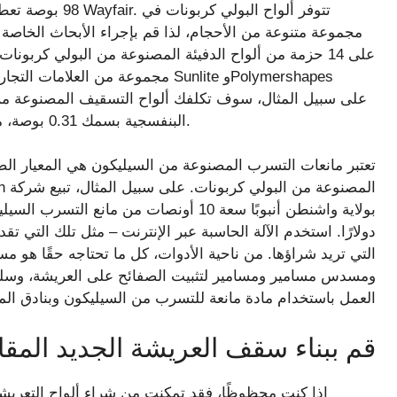
مجموعة متنوعة من الأحجام، لذا قم بإجراء الأبحاث الخاصة
البنفسجية بسمك 0.31 بوصة، مقاس 48 × 24 بوصة، ما يقرب من 81 دولارًا لكل ورقة.
تعتبر مانعات التسرب المصنوعة من السيليكون هي المعيار الص
التي تريد شراؤها. من ناحية الأدوات، كل ما تحتاجه حقًا هو 
ومسدس مسامير ومسامير لتثبيت الصفائح على العريشة، وسلم لل
العمل باستخدام مادة مانعة للتسرب من السيليكون وبنادق الم
قم ببناء سقف العريشة الجديد المقا
إذا كنت محظوظًا، فقد تمكنت من شراء ألواح التعريشة و