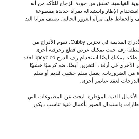
دوية القياسية. تحقق من جودة الزجاج للتأكد من أنه
استخدام الإطار واستبداله بمرآة جديدة مقطوعة
 والحفاظ على مرآة الغرور الحالية. تضيف مرايا اليد
قم بإنشاء رفوف مخصصة وتخزين الجدران عند إعادة تصور الأدراج القديمة في تخزين Cubby. تقوم الأدراج من
فر منطقة رف حيث يمكنك عرض قطع زخرفية أخرى
تتوخيرها. ارتدي الجزء الخلفي من الدرج مع صورة أو خلفية أو طلاء. يمكنك أيضًا استخدام رف الدرج upcycled لعقد
 الأخرى في أرفف التخزين أيضًا. ضع كرسيًا خشبيًا
ة من الضروريات. يعمل سلم خشبي قديم أو سلم
الدرجات لعقد عناصر أخرى.
من الأعمال الفنية المؤطرة. ابحث عن المطبوعات التي
طارات واستبدال الصور بأعمال فنية تناسب ديكور