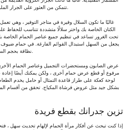
المسمار التقليدية. غالبًا ما كانت الجرار الكروية القديمة
تتمكن من العثور على الجرار الملونة باللون الأزرق والأخضر والأصفر وغيرها من الأشكال.
غالبًا ما تكون السلال وفيرة في متاجر التوفير ، وهي تع
الكتان الخاصة بك واختر سلالًا متشددة تتناسب للحفاظ ع
تحت الغرور تساعد في تنظيم جميع عناصر الحمام الخاصة بك
يجعل من السهل استبدال القوائم الفارغة. في حمام ضيوف ،
نظافة بحجم السفر ، وغيرها من الضروريات التي تريد تقديمها للزائرين.
عرض الصابون ومستحضرات التجميل وعناصر الحمام الأخرى
مرفوع أو قطع عرض حمام أخرى ، ولكن يمكنك أيضًا إعادة 
لوحة كعكة على طراز قاعدة التمثال أو حامل يخدم الطعام 
بشكل جيد مثل عروض فرشاة المكياج. تحقق من أقسام المط
تزين جدرانك بقطع فريدة
إذا كنت تبحث عن أفكار مرآة الحمام لإلهام تحديث سهل ، فتحقق