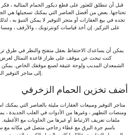
قبل أن تنطلق للعثور على قطع ديكور الحمام المثالية ، فكر 
تحتاجها. بعض من أفضل العناصر التي يمكنك تسجيلها هي الجرا
تجده في بيع العقارات أو متجر التوفير لا يمكن التنبؤ به ، ل
على التركيز. إن أخذ قياسات كونترتوبك ، والأرفف ، ومسا
يمكن أن يساعدك الاحتفاظ بعقل متفتح والنظر في طرق ترقية
كنت تبحث عن موقف على طراز قاعدة التمثال لعرض أد
الشمعدان المدبب ولوحة عتيقة لصنع موقفك الخاص. يمكن أ
إلى متاجر التوفير المفضلة لديك. اجمع القطع كما تجدها حتى تتقم ديكورك.
أضف تخزين الحمام الزخرفي
متاجر التوفير ومبيعات العقارات مليئة بالعناصر التي يمكنك 
ومنصات التطهير ، وغيرها من الأدوات في العلب الجديدة ، يم
ملفات تعريف الارتباط أو غيرها من الحاويات مع الأغطية. أ
باسم جرة البرق مع غطاء زجاجي متصل في مكانه مع سلك.