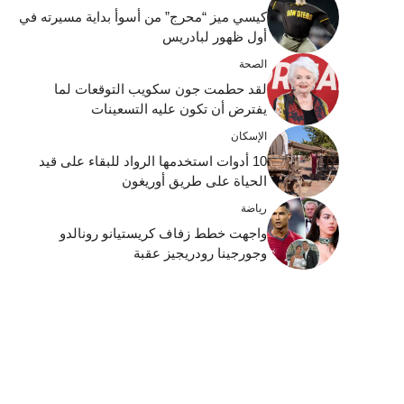
كيسي ميز “محرج” من أسوأ بداية مسيرته في
أول ظهور لبادريس
الصحة
لقد حطمت جون سكويب التوقعات لما
يفترض أن تكون عليه التسعينات
الإسكان
10 أدوات استخدمها الرواد للبقاء على قيد
الحياة على طريق أوريغون
رياضة
واجهت خطط زفاف كريستيانو رونالدو
وجورجينا رودريجيز عقبة