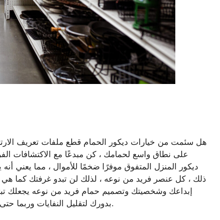
هل سئمت من خيارات ديكور الحمام قطع ملفات تعريف الارتباط؟
على نطاق واسع لحمامك ، كن مبدعًا مع الاكتشافات الفريد
ديكور المنزل المتفوق موفرًا ضخمًا للأموال ، مما يعني أن
ذلك ، كل عنصر فريد من نوعه ، لذلك لن تبدو غرفتك كما هي ف
إبداعك وشخصيتك وتصميم حمام فريد من نوعه يجعلك تبتسم
بدورك لتقليل النفايات وربما حتى تدعم سببًا جيدًا عندما تتسوق في متجر للتوفير الخيري.