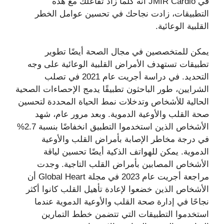
في JMIR Cardio أنه كلما زاد تفاعلك مع هذه
التطبيقات، زادت نجاحك في تحسين عوامل الخطر
القلبية الوعائية.
يمكن للمتخصصين في مجال الصحة أيضًا تطوير
تطبيقات تستهدف الأمراض القلبية الوعائية على وجه
التحديد. في دراسة أجريت عام 2021 في تصلب
الشرايين، طور الباحثون تطبيقًا يدمج الإحصاءات الصحية
الحالية للأشخاص وتدخلات نمط الحياة المحددة لتحسين
صحة القلب والأوعية الدموية. وبعد مرور عام، شهد
الأشخاص الذين استخدموا التطبيق انخفاضًا بنسبة 2.7%
في درجة مخاطر الإصابة بأمراض القلب والأوعية
الدموية. يمكن للهواتف الذكية أيضًا تحسين لياقة
الأشخاص المصابين بأمراض القلب التاجية. وجدت
مراجعة أجريت عام 2023 في مجلة Global Heart أن
الأشخاص الذين خضعوا لإعادة تأهيل القلب كانوا أكثر
نجاحًا في إدارة صحة القلب والأوعية الدموية عندما
استخدموا التطبيقات التي تتضمن خطط التمارين