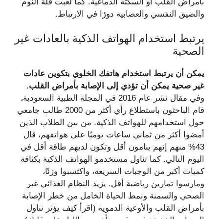
بأمراض القلب أو السكتة الدماغية. كما لعبت قلة النوم
والضيق النفسي والعصابية دورًا في الارتباط.
يرتبط استخدام الهواتف الذكية بالعادات غير
الصحية
يمكن أن يرتبط استخدام هاتفك الخلوي بتكوين عادات
غير صحية يمكن أن تؤدي إلى الإصابة بأمراض القلب.
وفي مقال نشر عام 2016 في المجلة الطبية السعودية،
قام الباحثون باستطلاع رأي أكثر من 2000 طالب جامعي
حول استخدامهم للهواتف الذكية. من بين الطلاب الذين
أمضوا أكثر من ثماني ساعات يوميًا على هواتفهم، قال
43% منهم إنهم ينامون أقل وتكون لديهم طاقة أقل في
اليوم التالي. كما تناول مستخدمو الهواتف الذكية بكثافة
كميات أكبر من الوجبات السريعة، واكتسبوا وزنًا،
ومارسوا تمارين رياضية أقل. يزيد النظام الغذائي غير
الصحي والسمنة ونمط الحياة الخامل من خطر الإصابة
بأمراض القلب والأوعية الدموية (اقرأ كيف يؤثر تناول