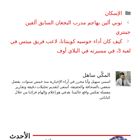
التصنيفات
الإسكان
توني ألين يهاجم مدرب البجعان السابق ألفين
جينتري
كيف كان أداء خوسيه كوينتانا، لاعب فريق ميتس في
لعبة 3، في مسيرته في البلاي أوف
المكّي ساهل
اسمي سهيل وأنا محرر في آراء الإخبارية منذ خمس سنوات. بفضل
شغفي بالصحافة والحقيقة، أسعى لتقديم تحليلات دقيقة وتقارير
مفصلة تعكس واقع عالمنا. هدفي هو إعلام وإلهام قرائنا من خلال
كتاباتي.
الأحدث
رياضة