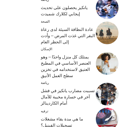
يانكيز يحصلون على تحديث
إيجابي لكلارك شميدت
الصحة
عادة النظافة السيئة لدى رعاة
البقر التي غذت المرض – وأدت
إلى الحظر العام
الإسكان
يمتلك كل منزل واحدًا – وهو
العنصر الأساسي في المطبخ
العتيق لاستخدامه في تخزين
سطح العمل الأنيق
رياضة
تسببت مضارب يانكيز في فشل
آخر في خسارة مخيبة للآمال
أمام الكاردينالز
ترفيه
ما هي مدة بقاء مشغلات
تسجيلات الفينيل؟