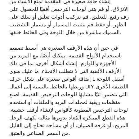
إنشاء حافة صغيرة في المقدمة تمنع الأشياء من
الانزلاق. أو قم بثني لوحات الترخيص أفقيًا للحصول على
رف رفيع. للتعليق، قم بتركيب أدوات تعليق أو سلك على
الظهر، أو فقط قم بتثبيت المسمار أو مسمار التشطيب
السميك مباشرة من خلال اللوحة وفي الحائط خلفها.
في حين أن هذه الأرفف الصغيرة هي أبسط تصميم
باستخدام الألواح القديمة، يمكنك أيضًا، مع المزيد من
الأجهزة واللوازم، إنشاء أشكال أخرى، بما في ذلك
الأرفف الأفقية التي لا تتطلب الانحناء. ما عليك سوى
إضافة أقواس صغيرة على شكل حرف L أسفل اللوحة
وربطها بالحائط. بالنسبة إلى أعمال DIY اللطيفة الأخرى
التي تتضمن ثنيًا مشابهًا للوحات الترخيص القديمة، اصنع
منظمات ريفية لمجلدات البريد والملفات أو استخدم
لوحات الترخيص المطوية كأقواس لإنشاء أرفف خشبية.
هذه القطع المبتكرة المُعاد تدويرها مثالية لكهف الرجل
المريح، أو غرفة الصبيان، أو أي مساحة تحتاج إلى القليل
من السحر الصناعي والعتيق.