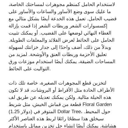
لاستخدام الحامل كمنظم مجوهرات لمساحتك الخاصة،
ما عليك سوى وضع الأساور والساعات والأساور على
قضيب الحامل. تعمل هذه الخدعة أيضًا بشكل مثالي مع
إكسسوارات الشعر وربطات الشعر إذا قمت بإزالة
الغطاء النهائي لوضعها على القضيب. أو يمكنك تثبيت
الحامل على الحائط لعرض القلائد والمعلقات الطويلة.
وبدلاً من ذلك، أضف واحدًا إلى جدار خزانتك لسهولة
تعليق الأحزمة وربطات العنق والأوشحة. لمزيد من
المساحات الضيقة، يمكنك أيضًا استخدام موزعات ورق
التواليت على الحائط.
لتخزين قطع المجوهرات الصغيرة، خاصة تلك ذات
الأطراف الحادة مثل الأقراط أو البروشات، قد لا تكون
هذه الحيلة مثالية. ولكن يمكنك تعديله عن طريق لف
قطعة من قماش الخيش، مثل شريط Floral Garden
(1.25 دولار) المتوفر في Dollar Tree، حول المحيط.
سيخلق هذا سطحًا رائعًا لربط هذه العناصر الأكثر
هشاشة. يمكنك أيضًا إنشاء حل تخزين مماثل باستخدام