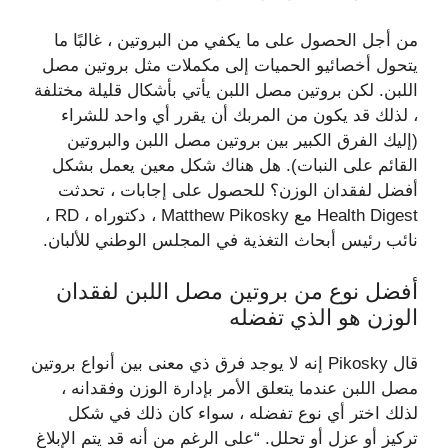
من أجل الحصول على ما يكفي من البروتين ، غالبًا ما
يتحول أخصائيو الحميات إلى مكملات مثل بروتين مصل
اللبن. لكن بروتين مصل اللبن يأتي بأشكال قليلة مختلفة
، لذلك قد يكون من المربك أن يقرر أي واحد للشراء
(إليك الفرق الكبير بين بروتين مصل اللبن والبروتين
القائم على النبات). هل هناك شكل معين يعمل بشكل
أفضل لفقدان الوزن؟ للحصول على إجابات ، تحدثت
Health Digest مع Matthew Pikosky ، دكتوراه ، RD ،
نائب رئيس أبحاث التغذية في المجلس الوطني للألبان.
أفضل نوع من بروتين مصل اللبن لفقدان
الوزن هو الذي تفضله
قال Pikosky إنه لا يوجد فرق ذي معنى بين أنواع بروتين
مصل اللبن عندما يتعلق الأمر بإدارة الوزن وفقدانه ،
لذلك اختر أي نوع تفضله ، سواء كان ذلك في شكل
تركيز أو عزل أو تحلل. “على الرغم من أنه قد يتم الإبلاغ