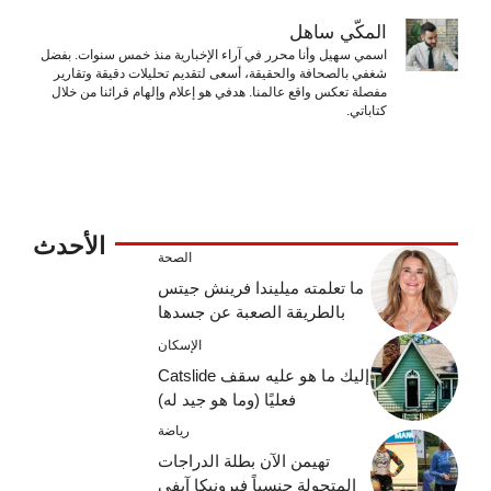
المكّي ساهل
اسمي سهيل وأنا محرر في آراء الإخبارية منذ خمس سنوات. بفضل
شغفي بالصحافة والحقيقة، أسعى لتقديم تحليلات دقيقة وتقارير
مفصلة تعكس واقع عالمنا. هدفي هو إعلام وإلهام قرائنا من خلال
كتاباتي.
الأحدث
الصحة
ما تعلمته ميليندا فرينش جيتس
بالطريقة الصعبة عن جسدها
الإسكان
إليك ما هو عليه سقف Catslide
فعليًا (وما هو جيد له)
رياضة
تهيمن الآن بطلة الدراجات
المتحولة جنسياً فيرونيكا آيفي