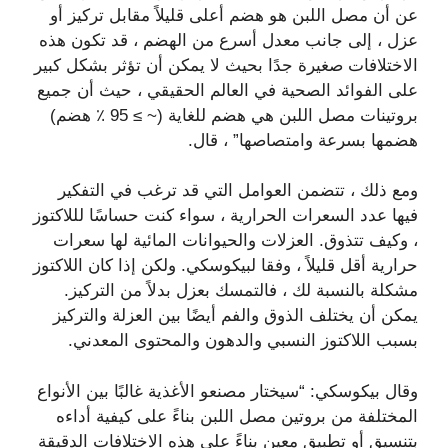
عن أن مصل اللبن هو هضم أعلى قليلاً مقابل تركيز أو
عزل ، إلى جانب معدل أسرع من الهضم ، قد تكون هذه
الاختلافات صغيرة جدًا بحيث لا يمكن أن تؤثر بشكل كبير
على الفوائد الصحية في العالم الحقيقي ، حيث أن جميع
بروتينات مصل اللبن هي هضم للغاية (~ ≥ 95 ٪ هضم)
هضمها بسرعة وامتصاصها” ، قال.
ومع ذلك ، تتضمن العوامل التي قد ترغب في التفكير
فيها عدد السعرات الحرارية ، سواء كنت حساسًا لللاكتوز
، وكيف تتذوق. العزلات والحيوانات المائية لها سعرات
حرارية أقل قليلاً ، وفقا لبيكوسكي. ولكن إذا كان اللاكتوز
مشكلة بالنسبة لك ، فالتمسك بعزل بدلاً من التركيز.
يمكن أن يختلف الذوق والفم أيضًا بين العزلة والتركيز
بسبب اللاكتوز النسبي والدهون والمحتوى المعدني.
وقال بيكوسكي: “سيختار مصنعو الأغذية غالبًا بين الأنواع
المختلفة من بروتين مصل اللبن بناءً على كيفية أداءه
بتنسيق أو تطبيق معين بناءً على هذه الاختلافات الدقيقة