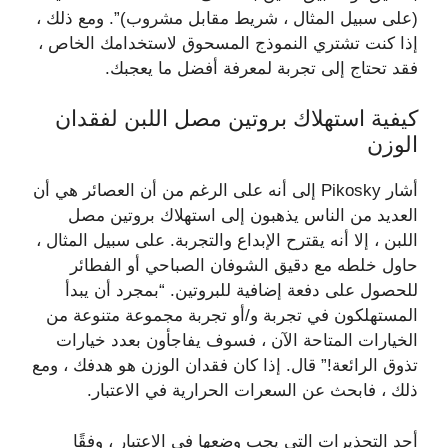
(على سبيل المثال ، شريط مقابل مشروب)”. ومع ذلك ،
إذا كنت تشتري النموذج المسحوق لاستخدامك الخاص ،
فقد تحتاج إلى تجربة لمعرفة أفضل ما يعجبك.
كيفية استهلاك بروتين مصل اللبن لفقدان
الوزن
أشار Pikosky إلى أنه على الرغم من أن العصائر هي أن
العديد من الناس يذهبون إلى استهلاك بروتين مصل
اللبن ، إلا أنه يقترح الإبداع والتجربة. على سبيل المثال ،
حاول خلطه مع دقيق الشوفان الصباحي أو الفطائر
للحصول على دفعة إضافية للبروتين. “بمجرد أن يبدأ
المستهلكون في تجربة و/أو تجربة مجموعة متنوعة من
الخيارات المتاحة الآن ، فسوف يفاجأون بعدد خيارات
تذوق الرائعة!” قال. إذا كان فقدان الوزن هو هدفك ، ومع
ذلك ، فابحث عن السعرات الحرارية في الاعتبار.
أحد التحذيرات التي يجب وضعها في الاعتبار ، وفقًا