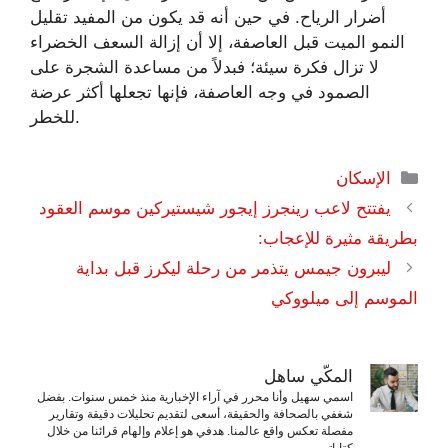
أضرار الرياح. في حين أنه قد يكون من المفيد تقليل
النمو الميت قبل العاصفة، إلا أن إزالة السعف الخضراء
لا تزال فكرة سيئة؛ فبدلاً من مساعدة الشجرة على
الصمود في وجه العاصفة، فإنها تجعلها أكثر عرضة
للخطر.
التصنيفات
الإسكان
يفتتح لاعب رينجرز إيجور شيستيركين موسم العقود
بطريقة مثيرة للإعجاب:
ليبرون جيمس يتذمر من رحلة ليكرز قبل بداية
الموسم إلى ميلووكي
المكّي ساهل
اسمي سهيل وأنا محرر في آراء الإخبارية منذ خمس سنوات. بفضل
شغفي بالصحافة والحقيقة، أسعى لتقديم تحليلات دقيقة وتقارير
مفصلة تعكس واقع عالمنا. هدفي هو إعلام وإلهام قرائنا من خلال
كتاباتي.