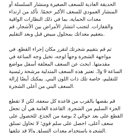
الحديقة العادية للسعف الصغيرة ومنشار السلسلة أو
المنشار العمودي للسعف الأكبر حجمًا. تأكد من ارتداء
معدات الحماية، بما في ذلك النظارات الواقية
والقفازات. لتجنب انتشار الأمراض بين الأشجار، قم
بتعقيم معداتك بمحلول مبيض قبل وبعد التقليم.
ثم قم بتقييم شجرتك لتقرر مكان إجراء القطع. في
مواجهة الشجرة وجهاً لوجه، تخيل وجه الساعة في
مقدمتها. ابحث عن السعف المعلقة أسفل مواضع
الساعة 9 و3. تعتبر هذه السعف المتدلية مرشحة رئيسية
للتقليم، خاصة تلك ذات اللون البني. يمكنك أيضًا إزالة
السعف البني من أعلى الشجرة.
قم بقصها بالقرب من قاعدة كل سعفة، لكن لا تقطع
الجزء السليم من الشجرة. القاعدة العامة هي أن تجعل
القطع على بعد حوالي 2 بوصة من الجذع. للحصول على
سعف أعلى، احصل على سلم قوي؛ لا تحاول تسلق
الشجرة باستخدام معدات التسلق وإلا قد تتلفها.