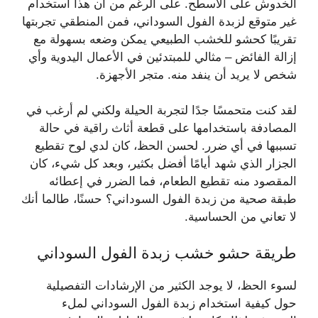
الخدوش على الأسطح. على الرغم من أن هذا استخدام
غير متوقع لزبدة الفول السوداني، فمن المنطقي تجربتها
تقريبًا كحشو للخشب الطبيعي يمكن وضعه بسهولة مع
إزالة الفائض – مثالي للمبتدئين في الأعمال اليدوية وأي
شخص لا يريد أن ينفد منه. متجر الأجهزة.
لقد كنت متحمسًا جدًا لتجربة الحيلة ولكني لم أرغب في
المصادفة باستخدامها على قطعة أثاث راقية في حالة
تسببها في أي ضرر. لحسن الحظ، كان لدي لوح تقطيع
الجزار الذي شهد أيامًا أفضل بكثير، وبعد كل شيء، كان
المقصود منه تقطيع الطعام، فما الضرر في إعطائه
طبقة صحية من زبدة الفول السوداني؟ حسنًا، طالما أنك
لا تعاني من الحساسية.
طريقة حشو خشب زبدة الفول السوداني
لسوء الحظ، لا يوجد الكثير من الإرشادات التفصيلية
حول كيفية استخدام زبدة الفول السوداني لملء