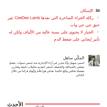
التصنيفات
الإسكان
ركلة الجزاء الساخرة التي نفذها CeeDee Lamb تثير
حنق جي جي وات
الخيار لا يحتوي على نسبة عالية من الألياف ولكن له
تأثير إيجابي على ضغط الدم
المكّي ساهل
اسمي سهيل وأنا محرر في آراء الإخبارية منذ خمس سنوات. بفضل
شغفي بالصحافة والحقيقة، أسعى لتقديم تحليلات دقيقة وتقارير
مفصلة تعكس واقع عالمنا. هدفي هو إعلام وإلهام قرائنا من خلال
كتاباتي.
الأحدث
الإسكان