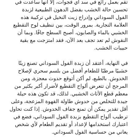
تقم بعمل رائع في سد أي فجوات، إلا أنها ساعدت في
تحسين حالة الخشب بفضل الدهون الطبيعية لزبدة
الفول السوداني وإدراج زيت النخيل في تركيبة هذه
العلامة التجارية. بمرور الوقت، بين تنظيف لوح التقطيع
الخشبي بالماء والصابون، أصبح السطح جافًا. وبما أن
النقوش لم تعد تجف بعد الآن، فقد امتزجت مع بقية
حبيبات الخشب.
في النهاية، أعتقد أن زبدة الفول السوداني تصنع زيتًا
خشبيًا مرطبًا للطعام أفضل من بلسم سحري لإصلاح
الخدوش. بالطبع، لم أكن أتوقع حدوث معجزة، ومن
المرجح أن تتعرض ألواح التقطيع لأضرار أكبر بكثير من
معظم قطع الأثاث الخشبي. لذلك، قد تكون هذه حيلة
جيدة للتخلص من خدوش طاولة القهوة المزعجة، وعلى
أقل تقدير يمكن أن تمنع جفاف الخدوش. إذا كنت تحاول
ترطيب ألواح التقطيع بزبدة الفول السوداني، فضع في
اعتبارك استخدامها لإعداد أو تقديم الطعام لأي شخص
يعاني من حساسية الفول السوداني.