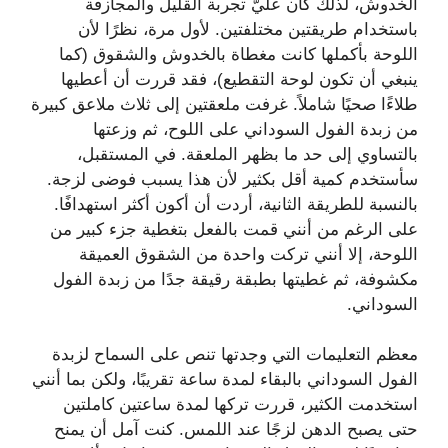
الخدوش، لذلك كان عليّ تجربة القليل والمجازفة
باستخدام طريقتين مختلفتين. لأول مرة، نظرًا لأن
اللوحة بأكملها كانت مغطاة بالخدوش والشقوق (كما
ينبغي أن تكون لوحة التقطيع)، فقد قررت أن أعطيها
طلاءًا صحيًا شاملاً. غرفت ملعقتين إلى ثلاث ملاعق كبيرة
من زبدة الفول السوداني على اللوح، ثم وزعتها
بالتساوي إلى حد ما بظهر الملعقة. في المستقبل،
سأستخدم كمية أقل بكثير لأن هذا يسبب فوضى لزجة.
بالنسبة للطريقة الثانية، أردت أن أكون أكثر استهدافًا.
على الرغم من أنني قمت بالفعل بتغطية جزء كبير من
اللوحة، إلا أنني تركت واحدة من الشقوق العميقة
مكشوفة، ثم غطيتها بطبقة رقيقة جدًا من زبدة الفول
السوداني.
معظم التعليمات التي وجدتها تنص على السماح لزبدة
الفول السوداني بالبقاء لمدة ساعة تقريبًا، ولكن بما أنني
استخدمت الكثير، قررت تركها لمدة ساعتين كاملتين
حتى يصبح الدهن لزجًا عند اللمس. كنت آمل أن يمنح